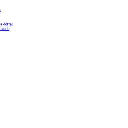
ö
a dörrar
örande