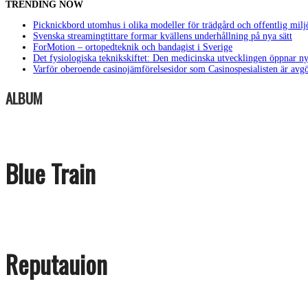
TRENDING NOW
Picknickbord utomhus i olika modeller för trädgård och offentlig milj
Svenska streamingtittare formar kvällens underhållning på nya sätt
ForMotion – ortopedteknik och bandagist i Sverige
Det fysiologiska teknikskiftet: Den medicinska utvecklingen öppnar ny
Varför oberoende casinojämförelsesidor som Casinospesialisten är avg
ALBUM
Blue Train
Reputauion