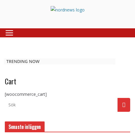
Skip
to
content
TRENDING NOW
Cart
[woocommerce_cart]
Senaste inläggen