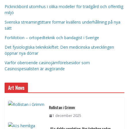
Picknickbord utomhus i olika modeller för trädgård och offentlig
miljö
Svenska streamingtittare formar kvällens underhållning på nya
sätt
ForMotion – ortopedteknik och bandagist i Sverige
Det fysiologiska teknikskiftet: Den medicinska utvecklingen
öppnar nya dörrar
Varför oberoende casinojämförelsesidor som
Casinospesialisten är avgörande
Art News
Rollistan i Grimm
1 december 2025
AI:s dolda revolution: Hur tekniken redan