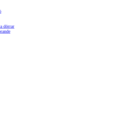
ö
a dörrar
örande