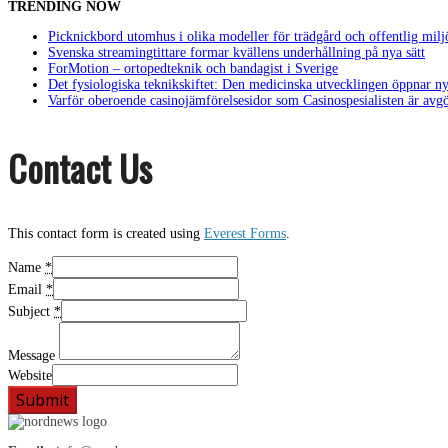
TRENDING NOW
Picknickbord utomhus i olika modeller för trädgård och offentlig milj
Svenska streamingtittare formar kvällens underhållning på nya sätt
ForMotion – ortopedteknik och bandagist i Sverige
Det fysiologiska teknikskiftet: Den medicinska utvecklingen öppnar ny
Varför oberoende casinojämförelsesidor som Casinospesialisten är avg
Contact Us
This contact form is created using
Everest Forms
.
Name
*
Email
*
Subject
*
Message
Website
Submit