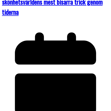
skönhetsvärldens mest bisarra trick genom
tiderna