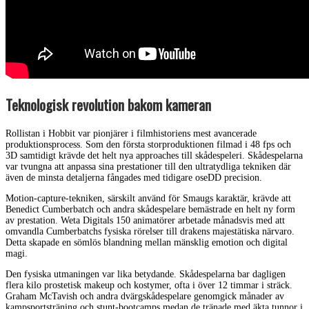
Teknologisk revolution bakom kameran
Rollistan i Hobbit var pionjärer i filmhistoriens mest avancerade
produktionsprocess. Som den första storproduktionen filmad i 48 fps och
3D samtidigt krävde det helt nya approaches till skådespeleri. Skådespelarna
var tvungna att anpassa sina prestationer till den ultratydliga tekniken där
även de minsta detaljerna fångades med tidigare oseDD precision.
Motion-capture-tekniken, särskilt använd för Smaugs karaktär, krävde att
Benedict Cumberbatch och andra skådespelare bemästrade en helt ny form
av prestation. Weta Digitals 150 animatörer arbetade månadsvis med att
omvandla Cumberbatchs fysiska rörelser till drakens majestätiska närvaro.
Detta skapade en sömlös blandning mellan mänsklig emotion och digital
magi.
Den fysiska utmaningen var lika betydande. Skådespelarna bar dagligen
flera kilo prostetisk makeup och kostymer, ofta i över 12 timmar i sträck.
Graham McTavish och andra dvärgskådespelare genomgick månader av
kampsportsträning och stunt-bootcamps medan de tränade med äkta tunnor i