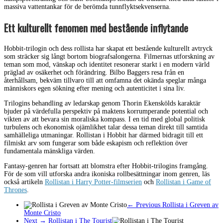
massiva vattentankar för de berömda tunnflyktsekvenserna.
Ett kulturellt fenomen med bestående inflytande
Hobbit-trilogin och dess rollista har skapat ett bestående kulturellt avtryck
som sträcker sig långt bortom biografsalongerna. Filmernas utforskning av
teman som mod, vänskap och identitet resonerar starkt i en modern värld
präglad av osäkerhet och förändring. Bilbo Baggers resa från en
återhållsam, bekväm tillvaro till att omfamna det okända speglar många
människors egen sökning efter mening och autenticitet i sina liv.
Trilogins behandling av ledarskap genom Thorin Ekenskölds karaktär
bjuder på värdefulla perspektiv på maktens korrumperande potential och
vikten av att bevara sin moraliska kompass. I en tid med global politisk
turbulens och ekonomisk ojämlikhet talar dessa teman direkt till samtida
samhälleliga utmaningar. Rollistan i Hobbit har därmed bidragit till ett
filmiskt arv som fungerar som både eskapism och reflektion över
fundamentala mänskliga värden.
Fantasy-genren har fortsatt att blomstra efter Hobbit-trilogins framgång.
För de som vill utforska andra ikoniska rollbesättningar inom genren, läs
också artikeln
Rollistan i Harry Potter-filmserien
och
Rollistan i Game of
Thrones
.
← Previous
Rollista i Greven av
Monte Cristo
Next →
Rollistan i The Tourist