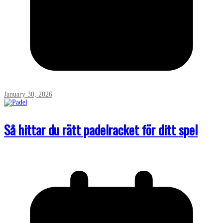
January 30, 2026
Så hittar du rätt padelracket för ditt spel