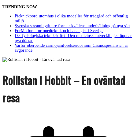
TRENDING NOW
Picknickbord utomhus i olika modeller för trädgård och offentlig
miljö
Svenska streamingtittare formar kvällens underhållning på nya sätt
ForMotion – ortopedteknik och bandagist i Sverige
Det fysiologiska teknikskiftet: Den medicinska utvecklingen öppnar
nya dörrar
Varför oberoende casinojämförelsesidor som Casinospesialisten är
avgörande
Rollistan i Hobbit – En oväntad
resa