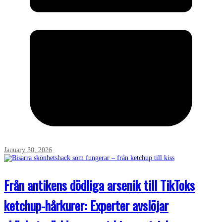
January 30, 2026
Från antikens dödliga arsenik till TikToks
ketchup-hårkurer: Experter avslöjar