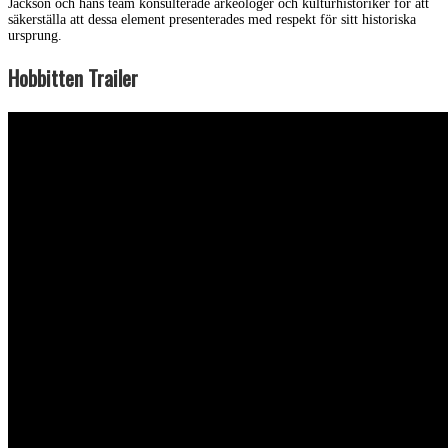
Jackson och hans team konsulterade arkeologer och kulturhistoriker för att
säkerställa att dessa element presenterades med respekt för sitt historiska
ursprung.
Hobbitten Trailer