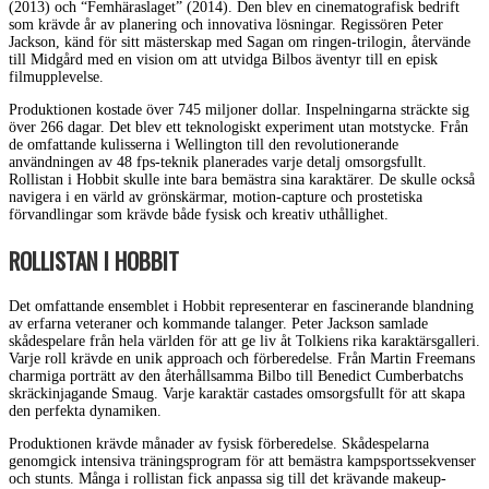
(2013) och “Femhäraslaget” (2014). Den blev en cinematografisk bedrift
som krävde år av planering och innovativa lösningar. Regissören Peter
Jackson, känd för sitt mästerskap med Sagan om ringen-trilogin, återvände
till Midgård med en vision om att utvidga Bilbos äventyr till en episk
filmupplevelse.
Produktionen kostade över 745 miljoner dollar. Inspelningarna sträckte sig
över 266 dagar. Det blev ett teknologiskt experiment utan motstycke. Från
de omfattande kulisserna i Wellington till den revolutionerande
användningen av 48 fps-teknik planerades varje detalj omsorgsfullt.
Rollistan i Hobbit skulle inte bara bemästra sina karaktärer. De skulle också
navigera i en värld av grönskärmar, motion-capture och prostetiska
förvandlingar som krävde både fysisk och kreativ uthållighet.
ROLLISTAN I HOBBIT
Det omfattande ensemblet i Hobbit representerar en fascinerande blandning
av erfarna veteraner och kommande talanger. Peter Jackson samlade
skådespelare från hela världen för att ge liv åt Tolkiens rika karaktärsgalleri.
Varje roll krävde en unik approach och förberedelse. Från Martin Freemans
charmiga porträtt av den återhållsamma Bilbo till Benedict Cumberbatchs
skräckinjagande Smaug. Varje karaktär castades omsorgsfullt för att skapa
den perfekta dynamiken.
Produktionen krävde månader av fysisk förberedelse. Skådespelarna
genomgick intensiva träningsprogram för att bemästra kampsportssekvenser
och stunts. Många i rollistan fick anpassa sig till det krävande makeup-