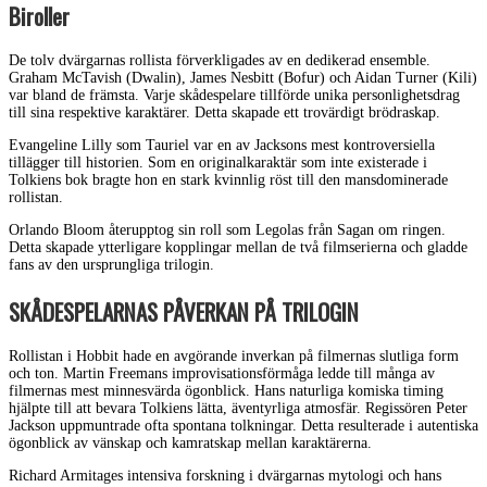
Biroller
De tolv dvärgarnas rollista förverkligades av en dedikerad ensemble.
Graham McTavish (Dwalin), James Nesbitt (Bofur) och Aidan Turner (Kili)
var bland de främsta. Varje skådespelare tillförde unika personlighetsdrag
till sina respektive karaktärer. Detta skapade ett trovärdigt brödraskap.
Evangeline Lilly som Tauriel var en av Jacksons mest kontroversiella
tillägger till historien. Som en originalkaraktär som inte existerade i
Tolkiens bok bragte hon en stark kvinnlig röst till den mansdominerade
rollistan.
Orlando Bloom återupptog sin roll som Legolas från Sagan om ringen.
Detta skapade ytterligare kopplingar mellan de två filmserierna och gladde
fans av den ursprungliga trilogin.
SKÅDESPELARNAS PÅVERKAN PÅ TRILOGIN
Rollistan i Hobbit hade en avgörande inverkan på filmernas slutliga form
och ton. Martin Freemans improvisationsförmåga ledde till många av
filmernas mest minnesvärda ögonblick. Hans naturliga komiska timing
hjälpte till att bevara Tolkiens lätta, äventyrliga atmosfär. Regissören Peter
Jackson uppmuntrade ofta spontana tolkningar. Detta resulterade i autentiska
ögonblick av vänskap och kamratskap mellan karaktärerna.
Richard Armitages intensiva forskning i dvärgarnas mytologi och hans