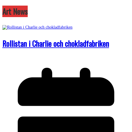
Art News
Rollistan i Charlie och chokladfabriken