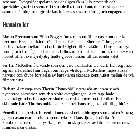
schemat. Dvärgskådespelarna bar dagligen flera kilo prostetik och
specialdesignade kostymer. Denna dedikation till autenticitet skapade en
sammanhållning som gjorde karaktärernas resa trovärdig och engagerande.
Huvudroller
Martin Freeman som Bilbo Bagger fungerar som filmernas emotionella
centrum. Freeman, känd från “The Office” och “Sherlock”, bragte en
perfekt balans mellan mod och försiktighet till karaktären. Hans naturliga
timing och förmåga att förmedla Bilbos inre transformation från en bekväm
hobbit till en äventyrslystig hjälte gjorde honom till det ideala valet.
Sir Ian McKellen återvände som den vise trollkarlen Gandalf. Han tog med
sig sin erfarenhet från Sagan om ringen-trilogin. McKellens majestätiska
närvaro och djupa förståelse av karaktären skapade kontinuitet mellan de två
filmserierna.
Richard Armitage som Thorin Ekensköld levererade en intensiv och
nyanserad prestation som den stolte dvärgkungen. Armitage hade
teaterbakgrund och bragte en shakespearesk dimension till rollen. Han
skildrade både Thorins nobla ledarskap och hans tragiska fall till guldtörst.
Benedict Cumberbatch revolutionerade skurkskildringen som draken Smaug
genom avancerad motion-capture-teknik. Hans djupa, hotfulla röst
kombinerad med hans fysiska prestation skapade en av filmhistoriens mest
minnesvärda drakar.