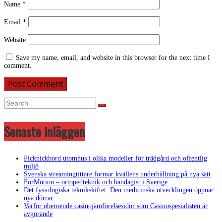
Name
*
Email
*
Website
Save my name, email, and website in this browser for the next time I
comment.
Senaste inläggen
Picknickbord utomhus i olika modeller för trädgård och offentlig
miljö
Svenska streamingtittare formar kvällens underhållning på nya sätt
ForMotion – ortopedteknik och bandagist i Sverige
Det fysiologiska teknikskiftet: Den medicinska utvecklingen öppnar
nya dörrar
Varför oberoende casinojämförelsesidor som Casinospesialisten är
avgörande