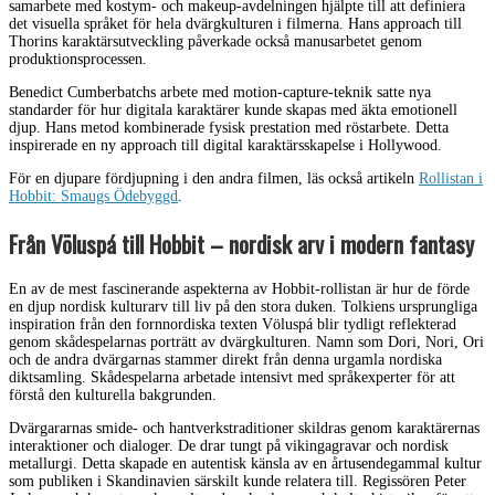
samarbete med kostym- och makeup-avdelningen hjälpte till att definiera
det visuella språket för hela dvärgkulturen i filmerna. Hans approach till
Thorins karaktärsutveckling påverkade också manusarbetet genom
produktionsprocessen.
Benedict Cumberbatchs arbete med motion-capture-teknik satte nya
standarder för hur digitala karaktärer kunde skapas med äkta emotionell
djup. Hans metod kombinerade fysisk prestation med röstarbete. Detta
inspirerade en ny approach till digital karaktärsskapelse i Hollywood.
För en djupare fördjupning i den andra filmen, läs också artikeln
Rollistan i
Hobbit: Smaugs Ödebyggd
.
Från Völuspá till Hobbit – nordisk arv i modern fantasy
En av de mest fascinerande aspekterna av Hobbit-rollistan är hur de förde
en djup nordisk kulturarv till liv på den stora duken. Tolkiens ursprungliga
inspiration från den fornnordiska texten Völuspá blir tydligt reflekterad
genom skådespelarnas porträtt av dvärgkulturen. Namn som Dori, Nori, Ori
och de andra dvärgarnas stammer direkt från denna urgamla nordiska
diktsamling. Skådespelarna arbetade intensivt med språkexperter för att
förstå den kulturella bakgrunden.
Dvärgararnas smide- och hantverkstraditioner skildras genom karaktärernas
interaktioner och dialoger. De drar tungt på vikingagravar och nordisk
metallurgi. Detta skapade en autentisk känsla av en årtusendegammal kultur
som publiken i Skandinavien särskilt kunde relatera till. Regissören Peter