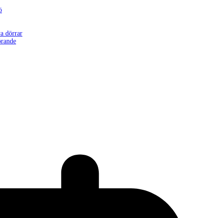
ö
a dörrar
örande