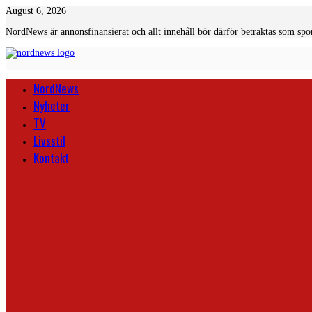
Skip
August 6, 2026
to
NordNews är annonsfinansierat och allt innehåll bör därför betraktas som spo
content
NordNews
Nyheter
TV
Livsstil
Kontakt