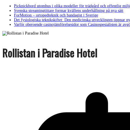
Picknickbord utomhus i olika modeller för trädgård och offentlig milj
Svenska streamingtittare formar kvällens underhållning på nya sätt
ForMotion – ortopedteknik och bandagist i Sverige
Det fysiologiska teknikskiftet: Den medicinska utvecklingen öppnar ny
Varför oberoende casinojämförelsesidor som Casinospesialisten är avg
Rollistan i Paradise Hotel