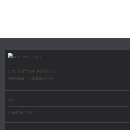
Email
: info@nordnews.se
Website
: NordNews.se
TV
CONTACT US