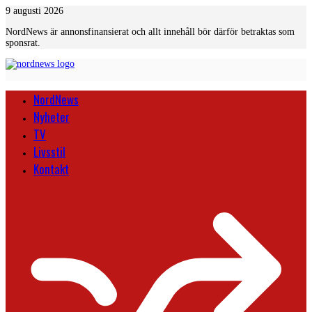
Skip
9 augusti 2026
to
NordNews är annonsfinansierat och allt innehåll bör därför betraktas som
content
sponsrat.
NordNews
Nyheter
TV
Livsstil
Kontakt