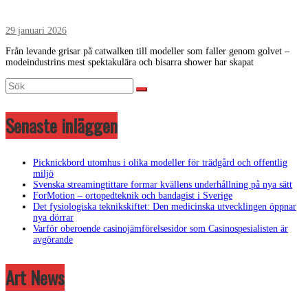
29 januari 2026
Från levande grisar på catwalken till modeller som faller genom golvet –
modeindustrins mest spektakulära och bisarra shower har skapat
Senaste inläggen
Picknickbord utomhus i olika modeller för trädgård och offentlig
miljö
Svenska streamingtittare formar kvällens underhållning på nya sätt
ForMotion – ortopedteknik och bandagist i Sverige
Det fysiologiska teknikskiftet: Den medicinska utvecklingen öppnar
nya dörrar
Varför oberoende casinojämförelsesidor som Casinospesialisten är
avgörande
Art News