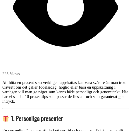
225 Views
Att hitta en present som verkligen uppskattas kan vara svårare än man tror.
Oavsett om det gäller födelsedag, högtid eller bara en uppskattning i
vardagen vill man ge något som känns både personligt och genomtänkt. Här
har vi samlat 10 presenttips som passar de flesta – och som garanterat gör
intryck.
1. Personliga presenter
En personlig gåva visar att du lagt ner tid och omtanke. Det kan vara allt