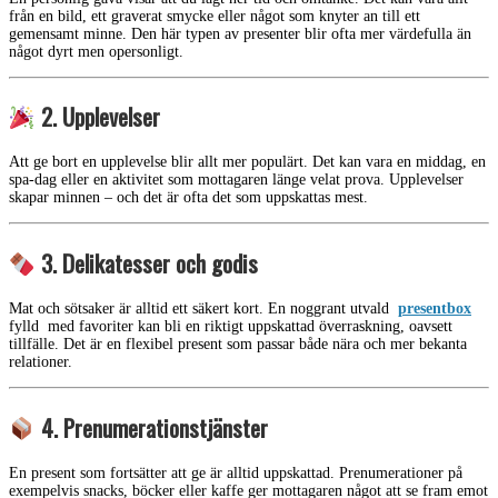
från en bild, ett graverat smycke eller något som knyter an till ett
gemensamt minne. Den här typen av presenter blir ofta mer värdefulla än
något dyrt men opersonligt.
2. Upplevelser
Att ge bort en upplevelse blir allt mer populärt. Det kan vara en middag, en
spa-dag eller en aktivitet som mottagaren länge velat prova. Upplevelser
skapar minnen – och det är ofta det som uppskattas mest.
3. Delikatesser och godis
Mat och sötsaker är alltid ett säkert kort. En noggrant utvald
presentbox
fylld med favoriter kan bli en riktigt uppskattad överraskning, oavsett
tillfälle. Det är en flexibel present som passar både nära och mer bekanta
relationer.
4. Prenumerationstjänster
En present som fortsätter att ge är alltid uppskattad. Prenumerationer på
exempelvis snacks, böcker eller kaffe ger mottagaren något att se fram emot