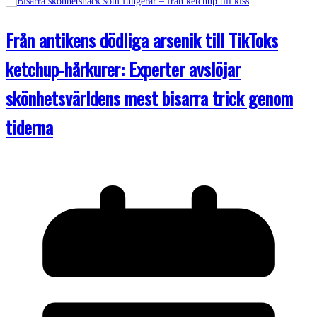
Från antikens dödliga arsenik till TikToks
ketchup-hårkurer: Experter avslöjar
skönhetsvärldens mest bisarra trick genom
tiderna