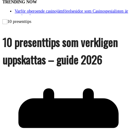
TRENDING NOW
Varför oberoende casinojämförelsesidor som Casinospesialisten är
avgörande
Picknickbord utomhus i olika modeller för trädgård och offentlig
miljö
Svenska streamingtittare formar kvällens underhållning på nya sätt
ForMotion – ortopedteknik och bandagist i Sverige
10 presenttips som verkligen
Det fysiologiska teknikskiftet: Den medicinska utvecklingen öppnar
nya dörrar
uppskattas – guide 2026