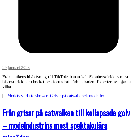
29 januari 2026
Från antikens blyblivning till TikToks bananskal: Skönhetsvärldens mest
bisarra trick har chockat och förundrat i århundraden. Experter avslöjar nu
vilka
Från grisar på catwalken till kollapsade golv
– modeindustrins mest spektakulära