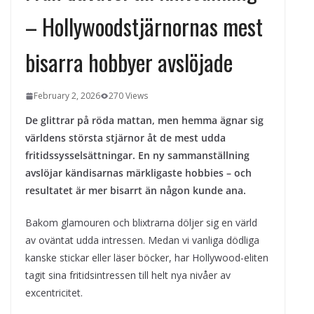
kvällens underhållning på nya sätt
– Hollywoodstjärnornas mest
ForMotion – ortopedteknik och
bandagist i Sverige
bisarra hobbyer avslöjade
Det fysiologiska teknikskiftet: Den
medicinska utvecklingen öppnar nya
dörrar
February 2, 2026
270 Views
De glittrar på röda mattan, men hemma ägnar sig
världens största stjärnor åt de mest udda
fritidssysselsättningar. En ny sammanställning
avslöjar kändisarnas märkligaste hobbies – och
resultatet är mer bisarrt än någon kunde ana.
Bakom glamouren och blixtrarna döljer sig en värld
av oväntat udda intressen. Medan vi vanliga dödliga
kanske stickar eller läser böcker, har Hollywood-eliten
tagit sina fritidsintressen till helt nya nivåer av
excentricitet.