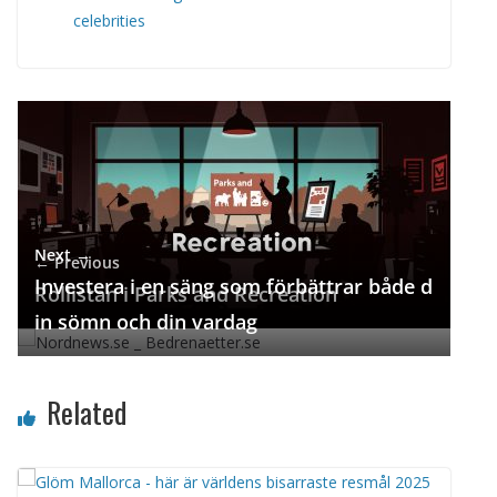
celebrities
Next →
← Previous
Investera i en säng som förbättrar både d
Rollistan i Parks and Recreation
in sömn och din vardag
Related