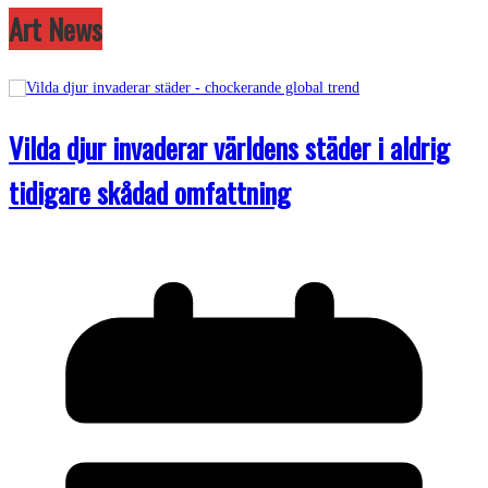
Art News
Vilda djur invaderar världens städer i aldrig
tidigare skådad omfattning