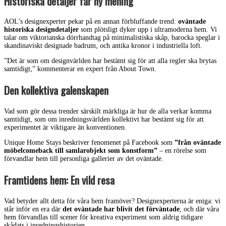
Historiska detaljer får ny mening
AOL’s designexperter pekar på en annan förbluffande trend:
oväntade
historiska designdetaljer
som plötsligt dyker upp i ultramoderna hem. Vi
talar om viktorianska dörrhandtag på minimalistiska skåp, barocka speglar i
skandinaviskt designade badrum, och antika kronor i industriella loft.
”Det är som om designvärlden har bestämt sig för att alla regler ska brytas
samtidigt,” kommenterar en expert från About Town.
Den kollektiva galenskapen
Vad som gör dessa trender särskilt märkliga är hur de alla verkar komma
samtidigt, som om inredningsvärlden kollektivt har bestämt sig för att
experimentet är viktigare än konventionen.
Unique Home Stays beskriver fenomenet på Facebook som
”från oväntade
möbelcomeback till samlarobjekt som konstform”
– en rörelse som
förvandlar hem till personliga gallerier av det oväntade.
Framtidens hem: En vild resa
Vad betyder allt detta för våra hem framöver? Designexperterna är eniga: vi
står inför en era där
det oväntade har blivit det förväntade
, och där våra
hem förvandlas till scener för kreativa experiment som aldrig tidigare
skådats i inredningshistorien.