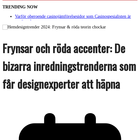
TRENDING NOW
Varför oberoende casinojämförelsesidor som Casinospesialisten är
avgörande
Picknickbord utomhus i olika modeller för trädgård och offentlig
miljö
Svenska streamingtittare formar kvällens underhållning på nya sätt
ForMotion – ortopedteknik och bandagist i Sverige
Frynsar och röda accenter: De
Det fysiologiska teknikskiftet: Den medicinska utvecklingen öppnar
nya dörrar
bizarra inredningstrenderna som
får designexperter att häpna