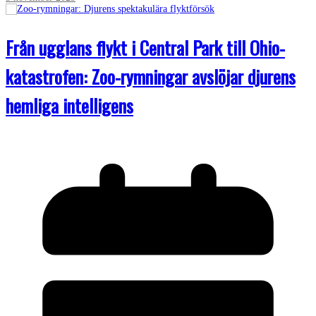
Från ugglans flykt i Central Park till Ohio-
katastrofen: Zoo-rymningar avslöjar djurens
hemliga intelligens