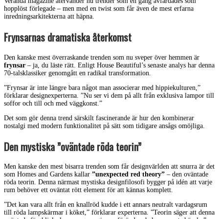
Veranda magazine återvänder nu trender som en gång avfärdades som
hopplöst förlegade – men med en twist som får även de mest erfarna
inredningsarkitekterna att häpna.
Frynsarnas dramatiska återkomst
Den kanske mest överraskande trenden som nu sveper över hemmen är
frynsar
– ja, du läste rätt. Enligt House Beautiful’s senaste analys har denna
70-talsklassiker genomgått en radikal transformation.
”Frynsar är inte längre bara något man associerar med hippiekulturen,”
förklarar designexperterna. ”Nu ser vi dem på allt från exklusiva lampor till
soffor och till och med väggkonst.”
Det som gör denna trend särskilt fascinerande är hur den kombinerar
nostalgi med modern funktionalitet på sätt som tidigare ansågs omöjliga.
Den mystiska ”oväntade röda teorin”
Men kanske den mest bisarra trenden som får designvärlden att snurra är det
som Homes and Gardens kallar
”unexpected red theory”
– den oväntade
röda teorin. Denna närmast mystiska designfilosofi bygger på idén att varje
rum behöver ett oväntat rött element för att kännas komplett.
”Det kan vara allt från en knallröd kudde i ett annars neutralt vardagsrum
till röda lampskärmar i köket,” förklarar experterna. ”Teorin säger att denna