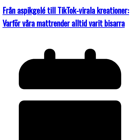
Från aspikgelé till TikTok-virala kreationer:
Varför våra mattrender alltid varit bisarra