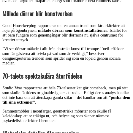
oväntade färgklick skapar en energi som förändrar hela rummets känsla.”
Målade dörrar blir konstverken
Good Housekeeping rapporterar om en annan trend som får arkitekter att
höja på ögonbrynen:
målade dörrar som konstinstallationer
. Istället för
att bara fungera som genomgångar blir dörrarna nu själva centrumet för
kreativt uttryck.
”Vi ser dörrar målade i allt från abstrakt konst till trompe-l’oeil-effekter
som får gästerna att tvivla på vad som är verkligt,” beskriver
designexperterna trenden som sprider sig som en löpeld genom sociala
medier.
70-talets spektakulära återfödelse
Studio Vyas rapporterar att hela 70-talsestetiket gör comeback, men på sätt
som skulle få tidens originaldesigners att rodna. Enligt deras analys handlar
det inte bara om att återskapa gamla stilar – det handlar om att
”pusha dem
till sina extremer”
.
Sammetsmöbler i neonfarger, geometriska mönster som skulle få
kaleidoskop att se tråkiga ut, och belysning som skapar närmast
psykedeliska effekter i hemmen.