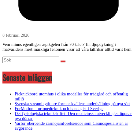
8 februari 2026
Vem minns egentligen aspikgelén från 70-talet? En djupdykning i
matvärldens mest märkliga fenomen visar att våra tallrikar alltid varit hem
Senaste inläggen
Picknickbord utomhus i olika modeller för trädgård och offentlig
miljö
Svenska streamingtittare formar kvällens underhållning på nya sätt
ForMotion – ortopedteknik och bandagist i Sverige
Det fysiologiska teknikskiftet: Den medicinska utvecklingen öppnar
nya dörrar
Varför oberoende casinojämförelsesidor som Casinospesialisten är
avgörande