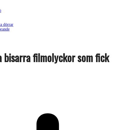
ö
a dörrar
örande
bisarra filmolyckor som fick