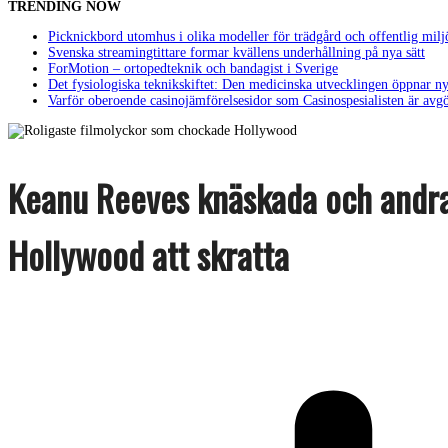
TRENDING NOW
Picknickbord utomhus i olika modeller för trädgård och offentlig milj
Svenska streamingtittare formar kvällens underhållning på nya sätt
ForMotion – ortopedteknik och bandagist i Sverige
Det fysiologiska teknikskiftet: Den medicinska utvecklingen öppnar ny
Varför oberoende casinojämförelsesidor som Casinospesialisten är avg
Keanu Reeves knäskada och andra 
Hollywood att skratta