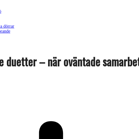
ö
a dörrar
örande
e duetter – när oväntade samarbe