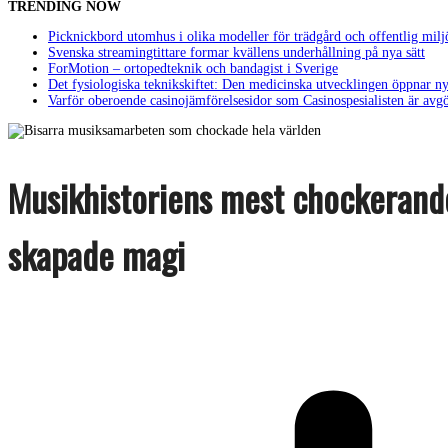
TRENDING NOW
Picknickbord utomhus i olika modeller för trädgård och offentlig milj
Svenska streamingtittare formar kvällens underhållning på nya sätt
ForMotion – ortopedteknik och bandagist i Sverige
Det fysiologiska teknikskiftet: Den medicinska utvecklingen öppnar ny
Varför oberoende casinojämförelsesidor som Casinospesialisten är avg
Musikhistoriens mest chockerand
skapade magi