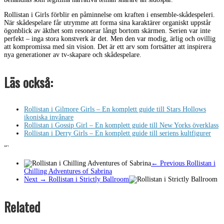
Rollistan i Girls förblir en påminnelse om kraften i ensemble-skådespeleri.
När skådespelare får utrymme att forma sina karaktärer organiskt uppstår
ögonblick av äkthet som resonerar långt bortom skärmen. Serien var inte
perfekt – inga stora konstverk är det. Men den var modig, ärlig och ovillig
att kompromissa med sin vision. Det är ett arv som fortsätter att inspirera
nya generationer av tv-skapare och skådespelare.
Läs också:
Rollistan i Gilmore Girls – En komplett guide till Stars Hollows
ikoniska invånare
Rollistan i Gossip Girl – En komplett guide till New Yorks överklass
Rollistan i Derry Girls – En komplett guide till seriens kultfigurer
”`
← Previous
Rollistan i
Chilling Adventures of Sabrina
Next →
Rollistan i Strictly Ballroom
Related