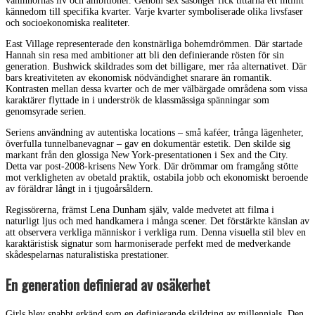
väninnornas liv och ambitioner. Genom sex säsonger fick tittarna ett intimt
kännedom till specifika kvarter. Varje kvarter symboliserade olika livsfaser
och socioekonomiska realiteter.
East Village representerade den konstnärliga bohemdrömmen. Där startade
Hannah sin resa med ambitioner att bli den definierande rösten för sin
generation. Bushwick skildrades som det billigare, mer råa alternativet. Där
bars kreativiteten av ekonomisk nödvändighet snarare än romantik.
Kontrasten mellan dessa kvarter och de mer välbärgade områdena som vissa
karaktärer flyttade in i underströk de klassmässiga spänningar som
genomsyrade serien.
Seriens användning av autentiska locations – små kaféer, trånga lägenheter,
överfulla tunnelbanevagnar – gav en dokumentär estetik. Den skilde sig
markant från den glossiga New York-presentationen i Sex and the City.
Detta var post-2008-krisens New York. Där drömmar om framgång stötte
mot verkligheten av obetald praktik, ostabila jobb och ekonomiskt beroende
av föräldrar långt in i tjugoårsåldern.
Regissörerna, främst Lena Dunham själv, valde medvetet att filma i
naturligt ljus och med handkamera i många scener. Det förstärkte känslan av
att observera verkliga människor i verkliga rum. Denna visuella stil blev en
karaktäristisk signatur som harmoniserade perfekt med de medverkande
skådespelarnas naturalistiska prestationer.
En generation definierad av osäkerhet
Girls blev snabbt erkänd som en definierande skildring av millennials. Den