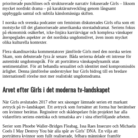
prioriterade punchlines och strukturerade narrativ fokuserade Girls – liksom
mycket nordiskt drama – på karaktärsutveckling genom långsamt
uppbyggda samtal och subtila känslomässiga skiften.
I norska och svenska podcaster om feminism diskuterades Girls ofta som ett
motstycke till det glamoriserade amerikanska storstadsdramat. Seriens fokus
på ekonomisk osäkerhet, icke-linjära karriärvägar och komplexa vänskaper
återspeglades aspekter av det nordiska ungdomslivet, även inom mycket
olika kulturella kontexter.
Flera skandinaviska kommentatorer jämförde Girls med den norska serien
Skam, som debuterade fyra år senare. Båda serierna delade ett intresse för
autentiskt ungdomsspråk. För att porträttera vänskapsdynamik utan
sentimentalitet. För att behandla sexualitet och identitet med kompromisslös
ärlighet. Denna jämförelse understryker hur Girls bidrog till en bredare
internationell rörelse mot mer realistiskt ungdomsdrama.
Arvet efter Girls i det moderna tv-landskapet
När Girls avslutades 2017 efter sex säsonger lämnade serien ett markant
avtryck på tv-landskapet. Ett avtryck som fortsätter att forma hur berättelser
om kvinnor berättas. Regissörer och skådespelare från projektet har alla
vidareförts seriens estetiska och tematiska arv i sina efterföljande arbeten.
Serier som Phoebe Waller-Bridges Fleabag, Issa Raes Insecure och Michaela
Coels I May Destroy You bär alla spår av Girls’ DNA. En vilja att
porträttera kvinnor som fullt realiserade, felbara människor framför