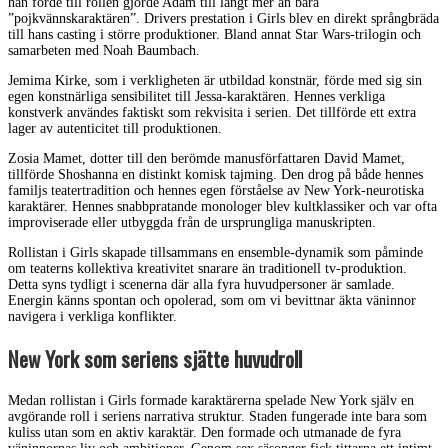
han förde till rollen gjorde Adam till långt mer än bara
”pojkvännskaraktären”. Drivers prestation i Girls blev en direkt språngbräda
till hans casting i större produktioner. Bland annat Star Wars-trilogin och
samarbeten med Noah Baumbach.
Jemima Kirke, som i verkligheten är utbildad konstnär, förde med sig sin
egen konstnärliga sensibilitet till Jessa-karaktären. Hennes verkliga
konstverk användes faktiskt som rekvisita i serien. Det tillförde ett extra
lager av autenticitet till produktionen.
Zosia Mamet, dotter till den berömde manusförfattaren David Mamet,
tillförde Shoshanna en distinkt komisk tajming. Den drog på både hennes
familjs teatertradition och hennes egen förståelse av New York-neurotiska
karaktärer. Hennes snabbpratande monologer blev kultklassiker och var ofta
improviserade eller utbyggda från de ursprungliga manuskripten.
Rollistan i Girls skapade tillsammans en ensemble-dynamik som påminde
om teaterns kollektiva kreativitet snarare än traditionell tv-produktion.
Detta syns tydligt i scenerna där alla fyra huvudpersoner är samlade.
Energin känns spontan och opolerad, som om vi bevittnar äkta väninnor
navigera i verkliga konflikter.
New York som seriens sjätte huvudroll
Medan rollistan i Girls formade karaktärerna spelade New York själv en
avgörande roll i seriens narrativa struktur. Staden fungerade inte bara som
kuliss utan som en aktiv karaktär. Den formade och utmanade de fyra