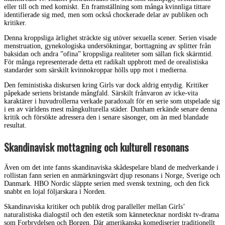
eller till och med komiskt. En framställning som många kvinnliga tittare
identifierade sig med, men som också chockerade delar av publiken och
kritiker.
Denna kroppsliga ärlighet sträckte sig utöver sexuella scener. Serien visade
menstruation, gynekologiska undersökningar, borttagning av splitter från
baksidan och andra ”ofina” kroppsliga realiteter som sällan fick skärmtid.
För många representerade detta ett radikalt uppbrott med de orealistiska
standarder som särskilt kvinnokroppar hölls upp mot i medierna.
Den feministiska diskursen kring Girls var dock aldrig entydig. Kritiker
påpekade seriens bristande mångfald. Särskilt frånvaron av icke-vita
karaktärer i huvudrollerna verkade paradoxalt för en serie som utspelade sig
i en av världens mest mångkulturella städer. Dunham erkände senare denna
kritik och försökte adressera den i senare säsonger, om än med blandade
resultat.
Skandinavisk mottagning och kulturell resonans
Även om det inte fanns skandinaviska skådespelare bland de medverkande i
rollistan fann serien en anmärkningsvärt djup resonans i Norge, Sverige och
Danmark. HBO Nordic släppte serien med svensk textning, och den fick
snabbt en lojal följarskara i Norden.
Skandinaviska kritiker och publik drog paralleller mellan Girls’
naturalistiska dialogstil och den estetik som kännetecknar nordiskt tv-drama
som Forbrydelsen och Borgen. Där amerikanska komediserier traditionellt