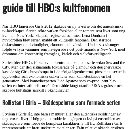
guide till HBO:s kultfenomen
När HBO lanserade Girls 2012 skakade en ny tv-serie om det amerikanska
tv-landskapet. Serien sökte varken försköna eller romantisera livet som ung
kvinna i New York. Skapad, regisserad och med Lena Dunham i
huvudrollen blev serien snabbt ett kulturellt fenomen. Den startade
diskussioner om kvinnlighet, ekonomi och vänskap. Under sex säsonger
följde vi fyra väninnor som navigerade i det post-finanskris New York med
drömmar om konstnärlig framgång, kärlek och självförverkligande.
Serien blev HBO:s första kvinnocentrerade komedieserie sedan Sex and the
City. Men där den sistnämnda fokuserade på glamour och designerväskor
kastade sig Girls huvudstupa in i de röriga lägenheterna, pinsamma sexuella
upplevelser och ekonomiska osäkerheter som kännetecknade en hel
generation. Med komediexperten Judd Apatow som co-producent blev
serien en internationell succé. Den nådde långt utanför USA:s gränser och
skapade kultstatus särskilt i Skandinavien.
Rollistan i Girls – Skådespelarna som formade serien
Styrkan i Girls låg inte bara i manuset eller den autentiska skildringar av
ung-vuxen-livet. I hög grad berodde framgången också på ensemblen av
skådespelare som förde de komplexa karaktärerna till liv. Rollistan i Girls
representerade ett brett spektrum av talanger. Från relativt okända ansikten