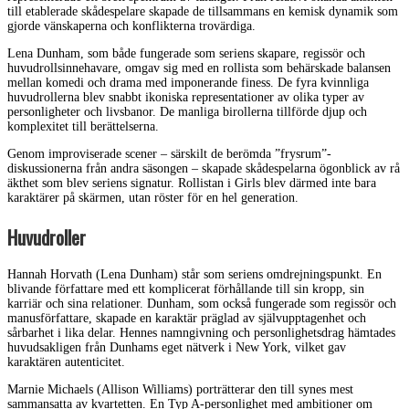
till etablerade skådespelare skapade de tillsammans en kemisk dynamik som
gjorde vänskaperna och konflikterna trovärdiga.
Lena Dunham, som både fungerade som seriens skapare, regissör och
huvudrollsinnehavare, omgav sig med en rollista som behärskade balansen
mellan komedi och drama med imponerande finess. De fyra kvinnliga
huvudrollerna blev snabbt ikoniska representationer av olika typer av
personligheter och livsbanor. De manliga birollerna tillförde djup och
komplexitet till berättelserna.
Genom improviserade scener – särskilt de berömda ”frysrum”-
diskussionerna från andra säsongen – skapade skådespelarna ögonblick av rå
äkthet som blev seriens signatur. Rollistan i Girls blev därmed inte bara
karaktärer på skärmen, utan röster för en hel generation.
Huvudroller
Hannah Horvath (Lena Dunham) står som seriens omdrejningspunkt. En
blivande författare med ett komplicerat förhållande till sin kropp, sin
karriär och sina relationer. Dunham, som också fungerade som regissör och
manusförfattare, skapade en karaktär präglad av självupptagenhet och
sårbarhet i lika delar. Hennes namngivning och personlighetsdrag hämtades
huvudsakligen från Dunhams eget nätverk i New York, vilket gav
karaktären autenticitet.
Marnie Michaels (Allison Williams) porträtterar den till synes mest
sammansatta av kvartetten. En Typ A-personlighet med ambitioner om