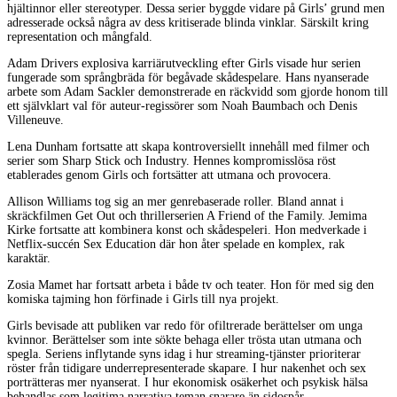
hjältinnor eller stereotyper. Dessa serier byggde vidare på Girls’ grund men
adresserade också några av dess kritiserade blinda vinklar. Särskilt kring
representation och mångfald.
Adam Drivers explosiva karriärutveckling efter Girls visade hur serien
fungerade som språngbräda för begåvade skådespelare. Hans nyanserade
arbete som Adam Sackler demonstrerade en räckvidd som gjorde honom till
ett självklart val för auteur-regissörer som Noah Baumbach och Denis
Villeneuve.
Lena Dunham fortsatte att skapa kontroversiellt innehåll med filmer och
serier som Sharp Stick och Industry. Hennes kompromisslösa röst
etablerades genom Girls och fortsätter att utmana och provocera.
Allison Williams tog sig an mer genrebaserade roller. Bland annat i
skräckfilmen Get Out och thrillerserien A Friend of the Family. Jemima
Kirke fortsatte att kombinera konst och skådespeleri. Hon medverkade i
Netflix-succén Sex Education där hon åter spelade en komplex, rak
karaktär.
Zosia Mamet har fortsatt arbeta i både tv och teater. Hon för med sig den
komiska tajming hon förfinade i Girls till nya projekt.
Girls bevisade att publiken var redo för ofiltrerade berättelser om unga
kvinnor. Berättelser som inte sökte behaga eller trösta utan utmana och
spegla. Seriens inflytande syns idag i hur streaming-tjänster prioriterar
röster från tidigare underrepresenterade skapare. I hur nakenhet och sex
porträtteras mer nyanserat. I hur ekonomisk osäkerhet och psykisk hälsa
behandlas som legitima narrativa teman snarare än sidospår.