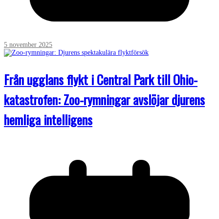
5 november 2025
Från ugglans flykt i Central Park till Ohio-
katastrofen: Zoo-rymningar avslöjar djurens
hemliga intelligens