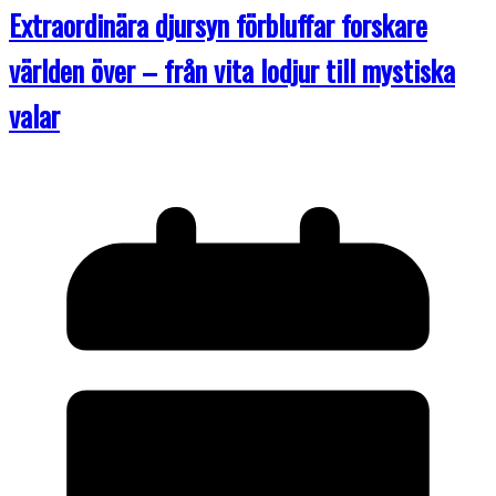
Extraordinära djursyn förbluffar forskare
världen över – från vita lodjur till mystiska
valar