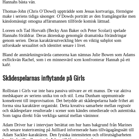
Hannahs bästa vän.
Thomas-John (Chris O’Dowd) uppträdde som Jessas kortvariga, förmögne
make i seriens tidiga säsonger. O’Dowds porträtt av den framgångsrike men
känslomässigt omogna affärsmannen tillförde komisk lättnad.
Loreen och Tad Horvath (Becky Ann Baker och Peter Scolari) spelade
Hannahs föräldrar. Deras äktenskap genomgår dramatiska förändringar
genom serien. Deras karaktärsutveckling blev en viktig subplot som
utforskade sexualitet och identitet senare i livet.
Bland de anmärkningsvärda cameorna kan nämnas Julie Bowen som Adams
exflickvän Rachel, som i en minnesvärd scen konfronterar Hannah på ett
kafé.
Skådespelarnas inflytande på Girls
Rollistan i Girls var inte bara passiva utövare av ett manus. De var aktiva
medskapare av seriens unika ton och stil. Lena Dunham uppmuntrade
konsekvent till improvisation. Det betydde att skådespelarna hade frihet att
forma sina karaktärer organiskt. Detta kreativa samarbete mellan regissör
och skådespelare resulterade i scener som kändes omedierade och autentiska.
Som tagna direkt från verkliga samtal mellan väninnor.
Adam Driver har i intervjuer berättat om hur hans bakgrund från Marines
och senare teatertræning på Juilliard informerade hans tillvägagångssätt till
Adam Sackler-karaktären. Den fysiska intensiteten och oförutsägbarheten