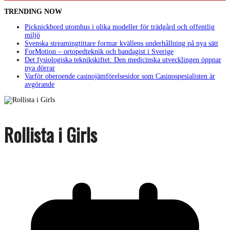
TRENDING NOW
Picknickbord utomhus i olika modeller för trädgård och offentlig
miljö
Svenska streamingtittare formar kvällens underhållning på nya sätt
ForMotion – ortopedteknik och bandagist i Sverige
Det fysiologiska teknikskiftet: Den medicinska utvecklingen öppnar
nya dörrar
Varför oberoende casinojämförelsesidor som Casinospesialisten är
avgörande
Rollista i Girls