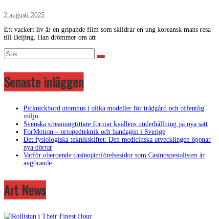
2 augusti 2025
Ett vackert liv är en gripande film som skildrar en ung koreansk mans resa
till Beijing. Han drömmer om att
Senaste inläggen
Picknickbord utomhus i olika modeller för trädgård och offentlig
miljö
Svenska streamingtittare formar kvällens underhållning på nya sätt
ForMotion – ortopedteknik och bandagist i Sverige
Det fysiologiska teknikskiftet: Den medicinska utvecklingen öppnar
nya dörrar
Varför oberoende casinojämförelsesidor som Casinospesialisten är
avgörande
Art News