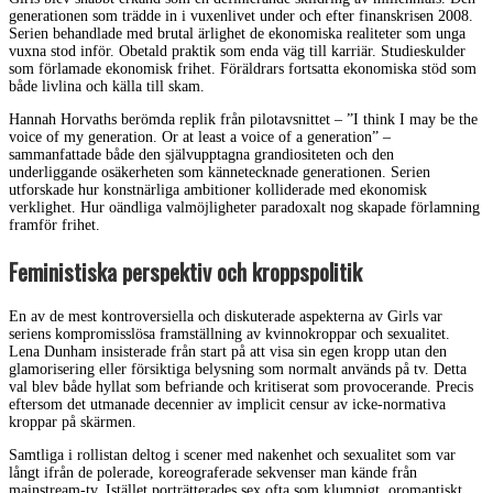
generationen som trädde in i vuxenlivet under och efter finanskrisen 2008.
Serien behandlade med brutal ärlighet de ekonomiska realiteter som unga
vuxna stod inför. Obetald praktik som enda väg till karriär. Studieskulder
som förlamade ekonomisk frihet. Föräldrars fortsatta ekonomiska stöd som
både livlina och källa till skam.
Hannah Horvaths berömda replik från pilotavsnittet – ”I think I may be the
voice of my generation. Or at least a voice of a generation” –
sammanfattade både den självupptagna grandiositeten och den
underliggande osäkerheten som kännetecknade generationen. Serien
utforskade hur konstnärliga ambitioner kolliderade med ekonomisk
verklighet. Hur oändliga valmöjligheter paradoxalt nog skapade förlamning
framför frihet.
Feministiska perspektiv och kroppspolitik
En av de mest kontroversiella och diskuterade aspekterna av Girls var
seriens kompromisslösa framställning av kvinnokroppar och sexualitet.
Lena Dunham insisterade från start på att visa sin egen kropp utan den
glamorisering eller försiktiga belysning som normalt används på tv. Detta
val blev både hyllat som befriande och kritiserat som provocerande. Precis
eftersom det utmanade decennier av implicit censur av icke-normativa
kroppar på skärmen.
Samtliga i rollistan deltog i scener med nakenhet och sexualitet som var
långt ifrån de polerade, koreograferade sekvenser man kände från
mainstream-tv. Istället porträtterades sex ofta som klumpigt, oromantiskt