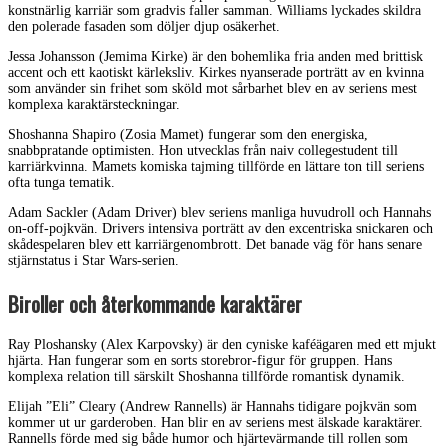
konstnärlig karriär som gradvis faller samman. Williams lyckades skildra
den polerade fasaden som döljer djup osäkerhet.
Jessa Johansson (Jemima Kirke) är den bohemlika fria anden med brittisk
accent och ett kaotiskt kärleksliv. Kirkes nyanserade porträtt av en kvinna
som använder sin frihet som sköld mot sårbarhet blev en av seriens mest
komplexa karaktärsteckningar.
Shoshanna Shapiro (Zosia Mamet) fungerar som den energiska,
snabbpratande optimisten. Hon utvecklas från naiv collegestudent till
karriärkvinna. Mamets komiska tajming tillförde en lättare ton till seriens
ofta tunga tematik.
Adam Sackler (Adam Driver) blev seriens manliga huvudroll och Hannahs
on-off-pojkvän. Drivers intensiva porträtt av den excentriska snickaren och
skådespelaren blev ett karriärgenombrott. Det banade väg för hans senare
stjärnstatus i Star Wars-serien.
Biroller och återkommande karaktärer
Ray Ploshansky (Alex Karpovsky) är den cyniske kaféägaren med ett mjukt
hjärta. Han fungerar som en sorts storebror-figur för gruppen. Hans
komplexa relation till särskilt Shoshanna tillförde romantisk dynamik.
Elijah ”Eli” Cleary (Andrew Rannells) är Hannahs tidigare pojkvän som
kommer ut ur garderoben. Han blir en av seriens mest älskade karaktärer.
Rannells förde med sig både humor och hjärtevärmande till rollen som