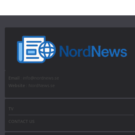
Email
: info@nordnews.se
Website
: NordNews.se
TV
CONTACT US