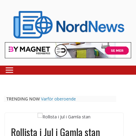
Skip
to
content
TRENDING NOW
Varför oberoende
casinojämförelsesidor som
Casinospesialisten är avgörande
Picknickbord utomhus i olika
modeller för trädgård och offentlig
Rollista i Jul i Gamla stan
miljö
Svenska streamingtittare formar