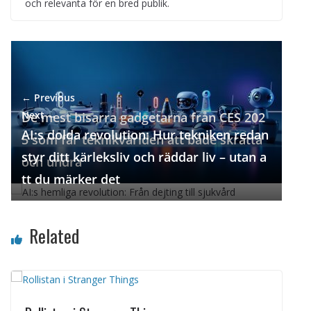
och relevanta för en bred publik.
← Previous
Next →
De mest bisarra gadgetarna från CES 202
AI:s dolda revolution: Hur tekniken redan
5 som får teknikvärlden att både skratta
styr ditt kärleksliv och räddar liv – utan a
och undra
tt du märker det
Related