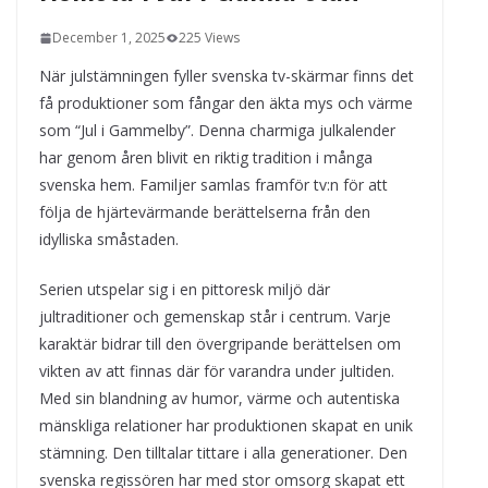
kvällens underhållning på nya sätt
December 1, 2025
225 Views
ForMotion – ortopedteknik och
bandagist i Sverige
När julstämningen fyller svenska tv-skärmar finns det
Det fysiologiska teknikskiftet: Den
få produktioner som fångar den äkta mys och värme
medicinska utvecklingen öppnar nya
dörrar
som “Jul i Gammelby”. Denna charmiga julkalender
har genom åren blivit en riktig tradition i många
svenska hem. Familjer samlas framför tv:n för att
följa de hjärtevärmande berättelserna från den
idylliska småstaden.
Serien utspelar sig i en pittoresk miljö där
jultraditioner och gemenskap står i centrum. Varje
karaktär bidrar till den övergripande berättelsen om
vikten av att finnas där för varandra under jultiden.
Med sin blandning av humor, värme och autentiska
mänskliga relationer har produktionen skapat en unik
stämning. Den tilltalar tittare i alla generationer. Den
svenska regissören har med stor omsorg skapat ett