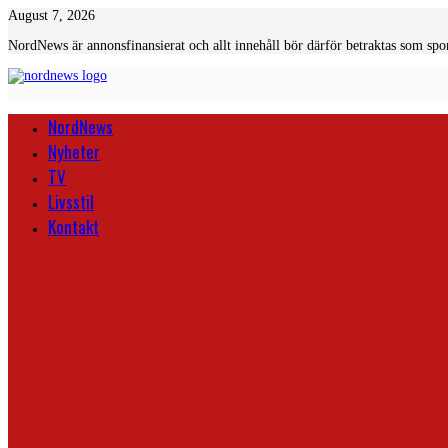
Skip
August 7, 2026
to
NordNews är annonsfinansierat och allt innehåll bör därför betraktas som spo
content
NordNews
Nyheter
TV
Livsstil
Kontakt