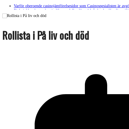
Varför oberoende casinojämförelsesidor som Casinospesialisten är avg
Picknickbord utomhus i olika modeller för trädgård och offentlig milj
Svenska streamingtittare formar kvällens underhållning på nya sätt
ForMotion – ortopedteknik och bandagist i Sverige
Det fysiologiska teknikskiftet: Den medicinska utvecklingen öppnar ny
Rollista i På liv och död