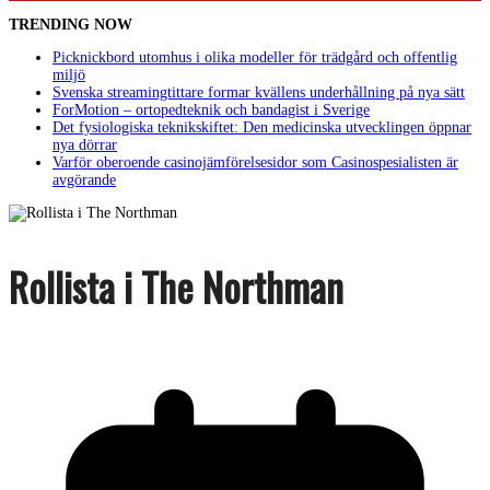
TRENDING NOW
Picknickbord utomhus i olika modeller för trädgård och offentlig
miljö
Svenska streamingtittare formar kvällens underhållning på nya sätt
ForMotion – ortopedteknik och bandagist i Sverige
Det fysiologiska teknikskiftet: Den medicinska utvecklingen öppnar
nya dörrar
Varför oberoende casinojämförelsesidor som Casinospesialisten är
avgörande
Rollista i The Northman