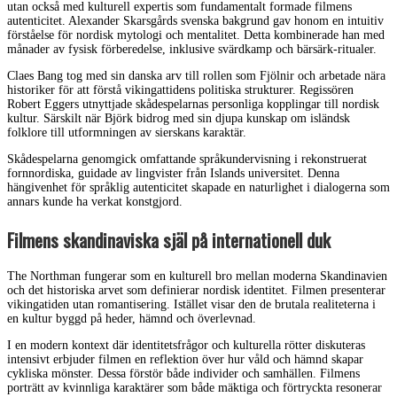
utan också med kulturell expertis som fundamentalt formade filmens
autenticitet. Alexander Skarsgårds svenska bakgrund gav honom en intuitiv
förståelse för nordisk mytologi och mentalitet. Detta kombinerade han med
månader av fysisk förberedelse, inklusive svärdkamp och bärsärk-ritualer.
Claes Bang tog med sin danska arv till rollen som Fjölnir och arbetade nära
historiker för att förstå vikingattidens politiska strukturer. Regissören
Robert Eggers utnyttjade skådespelarnas personliga kopplingar till nordisk
kultur. Särskilt när Björk bidrog med sin djupa kunskap om isländsk
folklore till utformningen av sierskans karaktär.
Skådespelarna genomgick omfattande språkundervisning i rekonstruerat
fornnordiska, guidade av lingvister från Islands universitet. Denna
hängivenhet för språklig autenticitet skapade en naturlighet i dialogerna som
annars kunde ha verkat konstgjord.
Filmens skandinaviska själ på internationell duk
The Northman fungerar som en kulturell bro mellan moderna Skandinavien
och det historiska arvet som definierar nordisk identitet. Filmen presenterar
vikingatiden utan romantisering. Istället visar den de brutala realiteterna i
en kultur byggd på heder, hämnd och överlevnad.
I en modern kontext där identitetsfrågor och kulturella rötter diskuteras
intensivt erbjuder filmen en reflektion över hur våld och hämnd skapar
cykliska mönster. Dessa förstör både individer och samhällen. Filmens
porträtt av kvinnliga karaktärer som både mäktiga och förtryckta resonerar