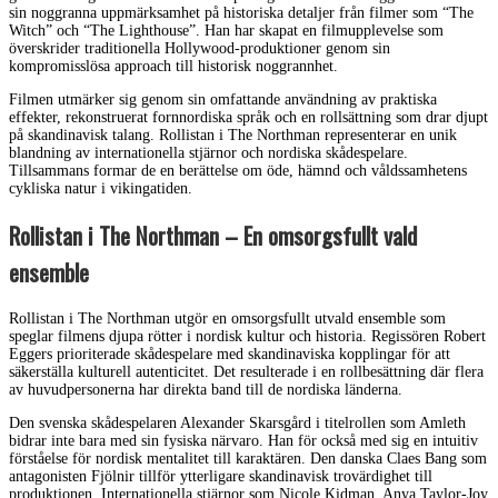
sin noggranna uppmärksamhet på historiska detaljer från filmer som “The
Witch” och “The Lighthouse”. Han har skapat en filmupplevelse som
överskrider traditionella Hollywood-produktioner genom sin
kompromisslösa approach till historisk noggrannhet.
Filmen utmärker sig genom sin omfattande användning av praktiska
effekter, rekonstruerat fornnordiska språk och en rollsättning som drar djupt
på skandinavisk talang. Rollistan i The Northman representerar en unik
blandning av internationella stjärnor och nordiska skådespelare.
Tillsammans formar de en berättelse om öde, hämnd och våldssamhetens
cykliska natur i vikingatiden.
Rollistan i The Northman – En omsorgsfullt vald
ensemble
Rollistan i The Northman utgör en omsorgsfullt utvald ensemble som
speglar filmens djupa rötter i nordisk kultur och historia. Regissören Robert
Eggers prioriterade skådespelare med skandinaviska kopplingar för att
säkerställa kulturell autenticitet. Det resulterade i en rollbesättning där flera
av huvudpersonerna har direkta band till de nordiska länderna.
Den svenska skådespelaren Alexander Skarsgård i titelrollen som Amleth
bidrar inte bara med sin fysiska närvaro. Han för också med sig en intuitiv
förståelse för nordisk mentalitet till karaktären. Den danska Claes Bang som
antagonisten Fjölnir tillför ytterligare skandinavisk trovärdighet till
produktionen. Internationella stjärnor som Nicole Kidman, Anya Taylor-Joy