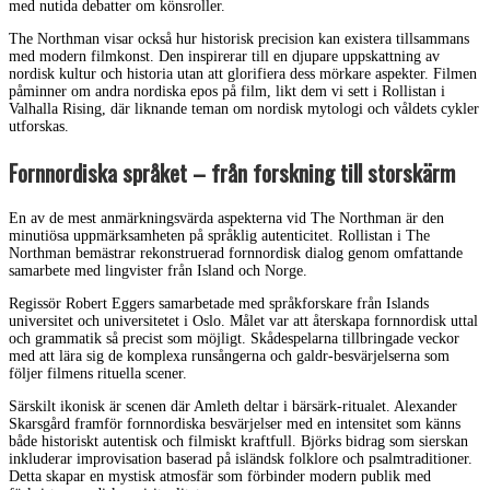
med nutida debatter om könsroller.
The Northman visar också hur historisk precision kan existera tillsammans
med modern filmkonst. Den inspirerar till en djupare uppskattning av
nordisk kultur och historia utan att glorifiera dess mörkare aspekter. Filmen
påminner om andra nordiska epos på film, likt dem vi sett i Rollistan i
Valhalla Rising, där liknande teman om nordisk mytologi och våldets cykler
utforskas.
Fornnordiska språket – från forskning till storskärm
En av de mest anmärkningsvärda aspekterna vid The Northman är den
minutiösa uppmärksamheten på språklig autenticitet. Rollistan i The
Northman bemästrar rekonstruerad fornnordisk dialog genom omfattande
samarbete med lingvister från Island och Norge.
Regissör Robert Eggers samarbetade med språkforskare från Islands
universitet och universitetet i Oslo. Målet var att återskapa fornnordisk uttal
och grammatik så precist som möjligt. Skådespelarna tillbringade veckor
med att lära sig de komplexa runsångerna och galdr-besvärjelserna som
följer filmens rituella scener.
Särskilt ikonisk är scenen där Amleth deltar i bärsärk-ritualet. Alexander
Skarsgård framför fornnordiska besvärjelser med en intensitet som känns
både historiskt autentisk och filmiskt kraftfull. Björks bidrag som sierskan
inkluderar improvisation baserad på isländsk folklore och psalmtraditioner.
Detta skapar en mystisk atmosfär som förbinder modern publik med