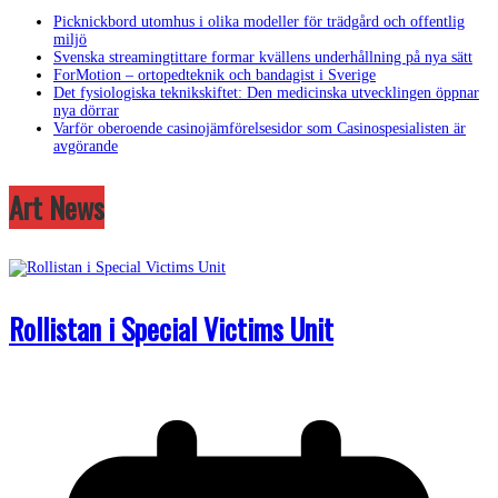
Picknickbord utomhus i olika modeller för trädgård och offentlig
miljö
Svenska streamingtittare formar kvällens underhållning på nya sätt
ForMotion – ortopedteknik och bandagist i Sverige
Det fysiologiska teknikskiftet: Den medicinska utvecklingen öppnar
nya dörrar
Varför oberoende casinojämförelsesidor som Casinospesialisten är
avgörande
Art News
Rollistan i Special Victims Unit