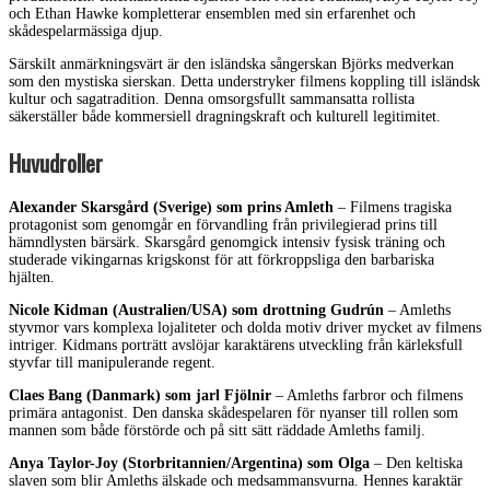
och Ethan Hawke kompletterar ensemblen med sin erfarenhet och
skådespelarmässiga djup.
Särskilt anmärkningsvärt är den isländska sångerskan Björks medverkan
som den mystiska sierskan. Detta understryker filmens koppling till isländsk
kultur och sagatradition. Denna omsorgsfullt sammansatta rollista
säkerställer både kommersiell dragningskraft och kulturell legitimitet.
Huvudroller
Alexander Skarsgård (Sverige) som prins Amleth
– Filmens tragiska
protagonist som genomgår en förvandling från privilegierad prins till
hämndlysten bärsärk. Skarsgård genomgick intensiv fysisk träning och
studerade vikingarnas krigskonst för att förkroppsliga den barbariska
hjälten.
Nicole Kidman (Australien/USA) som drottning Gudrún
– Amleths
styvmor vars komplexa lojaliteter och dolda motiv driver mycket av filmens
intriger. Kidmans porträtt avslöjar karaktärens utveckling från kärleksfull
styvfar till manipulerande regent.
Claes Bang (Danmark) som jarl Fjölnir
– Amleths farbror och filmens
primära antagonist. Den danska skådespelaren för nyanser till rollen som
mannen som både förstörde och på sitt sätt räddade Amleths familj.
Anya Taylor-Joy (Storbritannien/Argentina) som Olga
– Den keltiska
slaven som blir Amleths älskade och medsammansvurna. Hennes karaktär