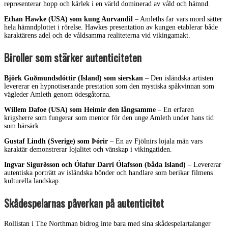
representerar hopp och kärlek i en värld dominerad av våld och hämnd.
Ethan Hawke (USA) som kung Aurvandil
– Amleths far vars mord sätter
hela hämndplottet i rörelse. Hawkes presentation av kungen etablerar både
karaktärens adel och de våldsamma realiteterna vid vikingamakt.
Biroller som stärker autenticiteten
Björk Guðmundsdóttir (Island) som sierskan
– Den isländska artisten
levererar en hypnotiserande prestation som den mystiska spåkvinnan som
vägleder Amleth genom ödesgåtorna.
Willem Dafoe (USA) som Heimir den långsamme
– En erfaren
krigsherre som fungerar som mentor för den unge Amleth under hans tid
som bärsärk.
Gustaf Lindh (Sverige) som Þórir
– En av Fjölnirs lojala män vars
karaktär demonstrerar lojalitet och vänskap i vikingatiden.
Ingvar Sigurðsson och Ólafur Darri Ólafsson (båda Island)
– Levererar
autentiska porträtt av isländska bönder och handlare som berikar filmens
kulturella landskap.
Skådespelarnas påverkan på autenticitet
Rollistan i The Northman bidrog inte bara med sina skådespelartalanger