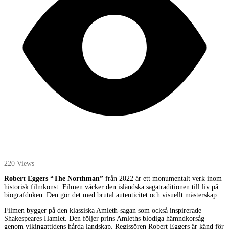
220 Views
Robert Eggers “The Northman”
från 2022 är ett monumentalt verk inom
historisk filmkonst. Filmen väcker den isländska sagatraditionen till liv på
biografduken. Den gör det med brutal autenticitet och visuellt mästerskap.
Filmen bygger på den klassiska Amleth-sagan som också inspirerade
Shakespeares Hamlet. Den följer prins Amleths blodiga hämndkorsåg
genom vikingattidens hårda landskap. Regissören Robert Eggers är känd för