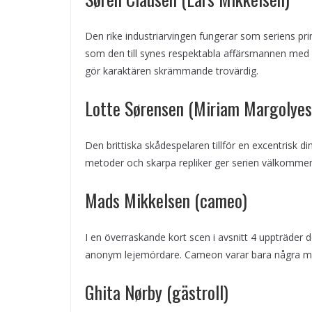
Den rike industriarvingen fungerar som seriens pri
som den till synes respektabla affärsmannen med
gör karaktären skrämmande trovärdig.
Lotte Sørensen (Miriam Margolyes
Den brittiska skådespelaren tillför en excentrisk
metoder och skarpa repliker ger serien välkommen
Mads Mikkelsen (cameo)
I en överraskande kort scen i avsnitt 4 uppträder
anonym lejemördare. Cameon varar bara några mi
Ghita Nørby (gästroll)