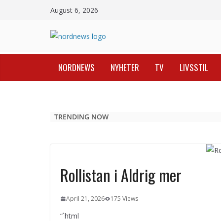
Skip
August 6, 2026
to
content
NORDNEWS
NYHETER
TV
LIVSSTIL
TRENDING NOW
Rollistan i Aldrig mer
April 21, 2026
175 Views
“`html