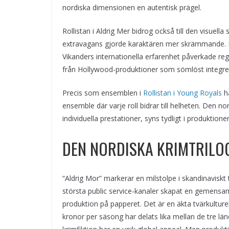
nordiska dimensionen en autentisk prägel.
Rollistan i Aldrig Mer bidrog också till den visuell
extravagans gjorde karaktären mer skrämmande. D
Vikanders internationella erfarenhet påverkade reg
från Hollywood-produktioner som sömlöst integrera
Precis som ensemblen i
Rollistan i Young Royals
ha
ensemble där varje roll bidrar till helheten. Den n
individuella prestationer, syns tydligt i produktione
DEN NORDISKA KRIMTRILOG
“Aldrig Mor” markerar en milstolpe i skandinaviskt
största public service-kanaler skapat en gemensam 
produktion på papperet. Det är en äkta tvärkultur
kronor per säsong har delats lika mellan de tre lä