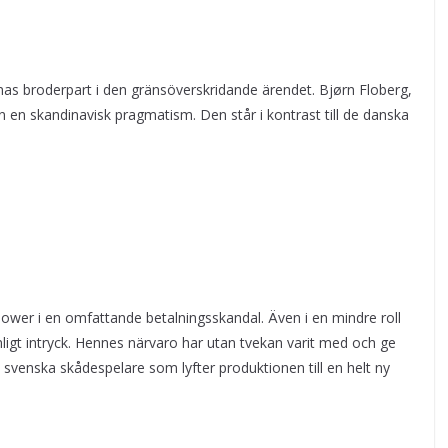
as broderpart i den gränsöverskridande ärendet. Bjørn Floberg,
en en skandinavisk pragmatism. Den står i kontrast till de danska
blower i en omfattande betalningsskandal. Även i en mindre roll
ligt intryck. Hennes närvaro har utan tvekan varit med och ge
de svenska skådespelare som lyfter produktionen till en helt ny