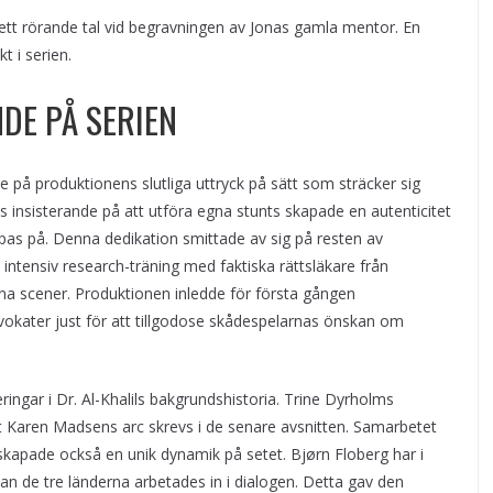
ett rörande tal vid begravningen av Jonas gamla mentor. En
 i serien.
DE PÅ SERIEN
de på produktionens slutliga uttryck på sätt som sträcker sig
ks insisterande på att utföra egna stunts skapade en autenticitet
pas på. Denna dedikation smittade av sig på resten av
intensiv research-träning med faktiska rättsläkare från
ina scener. Produktionen inledde för första gången
ater just för att tillgodose skådespelarnas önskan om
teringar i Dr. Al-Khalils bakgrundshistoria. Trine Dyrholms
t Karen Madsens arc skrevs i de senare avsnitten. Samarbetet
kapade också en unik dynamik på setet. Bjørn Floberg har i
lan de tre länderna arbetades in i dialogen. Detta gav den