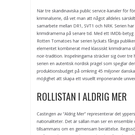
När tre skandinaviska public service-kanaler för 
kriminalserie, då vet man att något alldeles särskil
samarbete mellan DR1, SVT1 och NRK. Serien har 
krimidramerna på senare tid. Med ett IMDb-betyg p
Rotten Tomatoes har serien lyckats fånga publike
elementet kombinerat med klassiskt krimidrama sk
noir-tradition. Inspelningarna sträcker sig över 
serien en autentisk nordisk prägel som speglar de
produktionsbudget på omkring 45 miljoner danska
möjlighet att skapa ett visuellt imponerande univ
ROLLISTAN I ALDRIG MER
Castingen av “Aldrig Mer” representerar det ypper
nationaliteter. Det är sällan man ser en ensemble
tillsammans om en gemensam berättelse. Regissöre