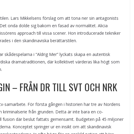
a stilen. Lars Mikkelsens förslag om att tona ner sin antagonists
et onda dolde sig bakom en fasad av normalitet. Alicia
issörens approach till vissa scener. Hon introducerade tekniker
des i den skandinaviska berättarstilen.
r skådespelarna i “Aldrig Mer” lyckats skapa en autentisk
ordiska dramatraditionen, där kollektivet värderas lika högt som
n.
IN – FRÅN DR TILL SVT OCH NRK
 tv-samarbete. För första gången i historien har tre av Nordens
kriminalserie från grunden. Detta är inte bara en co-
ell fusion där beslut fattats gemensamt. Budgeten på 45 miljoner
nderna. Konceptet springer ur en insikt om att skandinavisk