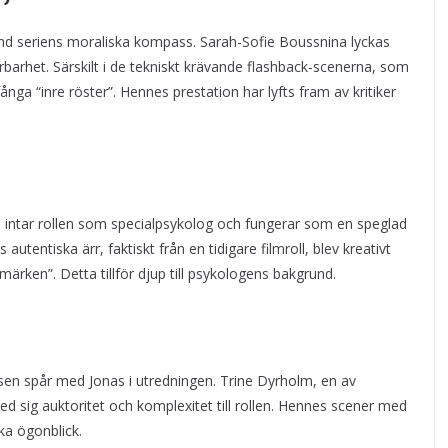
nd seriens moraliska kompass. Sarah-Sofie Boussnina lyckas
barhet. Särskilt i de tekniskt krävande flashback-scenerna, som
fånga “inre röster”. Hennes prestation har lyfts fram av kritiker
 intar rollen som specialpsykolog och fungerar som en speglad
utentiska ärr, faktiskt från en tidigare filmroll, blev kreativt
märken”. Detta tillför djup till psykologens bakgrund.
en spår med Jonas i utredningen. Trine Dyrholm, en av
 sig auktoritet och komplexitet till rollen. Hennes scener med
ka ögonblick.