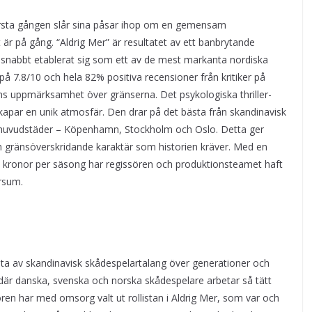
första gången slår sina påsar ihop om en gemensam
t är på gång. “Aldrig Mer” är resultatet av ett banbrytande
snabbt etablerat sig som ett av de mest markanta nordiska
å 7.8/10 och hela 82% positiva recensioner från kritiker på
ns uppmärksamhet över gränserna. Det psykologiska thriller-
apar en unik atmosfär. Den drar på det bästa från skandinavisk
tre huvudstäder – Köpenhamn, Stockholm och Oslo. Detta ger
n gränsöverskridande karaktär som historien kräver. Med en
 kronor per säsong har regissören och produktionsteamet haft
ersum.
sta av skandinavisk skådespelartalang över generationer och
 där danska, svenska och norska skådespelare arbetar så tätt
n har med omsorg valt ut rollistan i Aldrig Mer, som var och