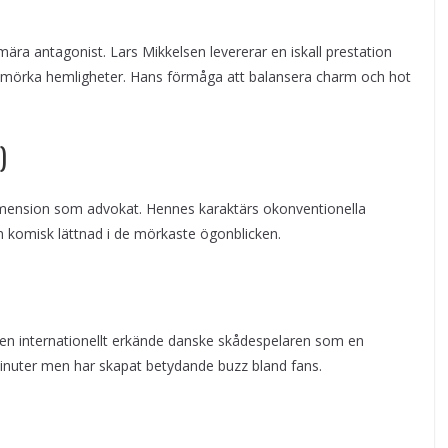
mära antagonist. Lars Mikkelsen levererar en iskall prestation
 mörka hemligheter. Hans förmåga att balansera charm och hot
)
 dimension som advokat. Hennes karaktärs okonventionella
 komisk lättnad i de mörkaste ögonblicken.
 den internationellt erkände danske skådespelaren som en
nuter men har skapat betydande buzz bland fans.