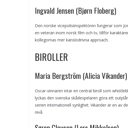
Ingvald Jensen (Bjørn Floberg)
Den norske vicepolisiinspektören fungerar som Jon
en veteran inom norsk film och tv, tillför karaktär
kollegornas mer känslodrivna approach.
BIROLLER
Maria Bergström (Alicia Vikander)
Oscar-vinnaren intar en central biroll som whistle
lyckas den svenska skådespelaren göra ett outplån
serien internationell synlighet. Vikander är en av 
nivå.
Søren Clausen (Lars Mikkelsen)