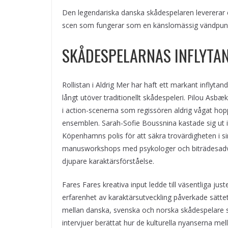
Den legendariska danska skådespelaren levererar 
scen som fungerar som en känslomässig vändpunkt
SKÅDESPELARNAS INFLYTAN
Rollistan i Aldrig Mer har haft ett markant inflytan
långt utöver traditionellt skådespeleri. Pilou Asbæ
i action-scenerna som regissören aldrig vågat hop
ensemblen. Sarah-Sofie Boussnina kastade sig ut i 
Köpenhamns polis för att säkra trovärdigheten i s
manusworkshops med psykologer och biträdesadvok
djupare karaktärsförståelse.
Fares Fares kreativa input ledde till väsentliga jus
erfarenhet av karaktärsutveckling påverkade sätte
mellan danska, svenska och norska skådespelare s
intervjuer berättat hur de kulturella nyanserna mel