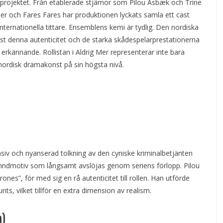
ll projektet. Från etablerade stjärnor som Pilou Asbæk och Trine
der och Fares Fares har produktionen lyckats samla ett cast
nternationella tittare. Ensemblens kemi är tydlig. Den nordiska
ust denna autenticitet och de starka skådespelarprestationerna
lt erkännande. Rollistan i Aldrig Mer representerar inte bara
ör nordisk dramakonst på sin högsta nivå.
siv och nyanserad tolkning av den cyniske kriminalbetjänten
hämndmotiv som långsamt avslöjas genom seriens förlopp. Pilou
s”, för med sig en rå autenticitet till rollen. Han utförde
ts, vilket tillför en extra dimension av realism.
a)