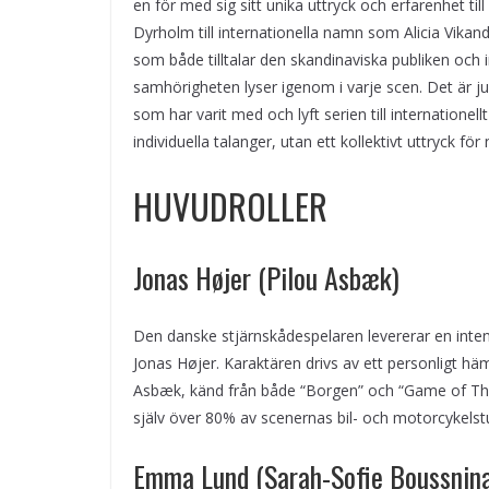
en för med sig sitt unika uttryck och erfarenhet ti
Dyrholm till internationella namn som Alicia Vikan
som både tilltalar den skandinaviska publiken och i
samhörigheten lyser igenom i varje scen. Det är j
som har varit med och lyft serien till internationel
individuella talanger, utan ett kollektivt uttryck f
HUVUDROLLER
Jonas Højer (Pilou Asbæk)
Den danske stjärnskådespelaren levererar en inten
Jonas Højer. Karaktären drivs av ett personligt 
Asbæk, känd från både “Borgen” och “Game of Throne
själv över 80% av scenernas bil- och motorcykelstun
Emma Lund (Sarah-Sofie Boussnin