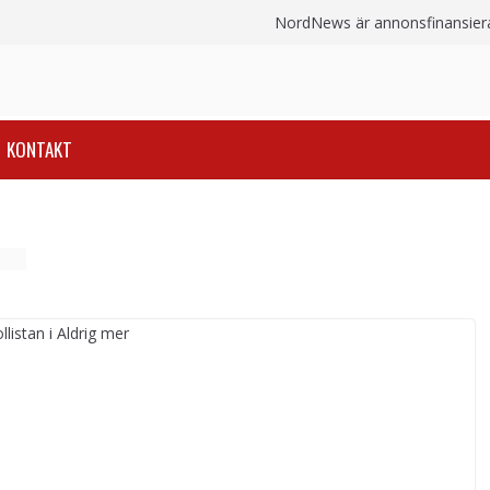
NordNews är annonsfinansierat
KONTAKT