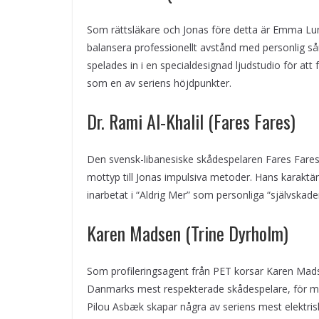
Som rättsläkare och Jonas före detta är Emma Lu
balansera professionellt avstånd med personlig sår
spelades in i en specialdesignad ljudstudio för att 
som en av seriens höjdpunkter.
Dr. Rami Al-Khalil (Fares Fares)
Den svensk-libanesiske skådespelaren Fares Fares
mottyp till Jonas impulsiva metoder. Hans karaktärs a
inarbetat i “Aldrig Mer” som personliga “självskade
Karen Madsen (Trine Dyrholm)
Som profileringsagent från PET korsar Karen Mads
Danmarks mest respekterade skådespelare, för med
Pilou Asbæk skapar några av seriens mest elektris