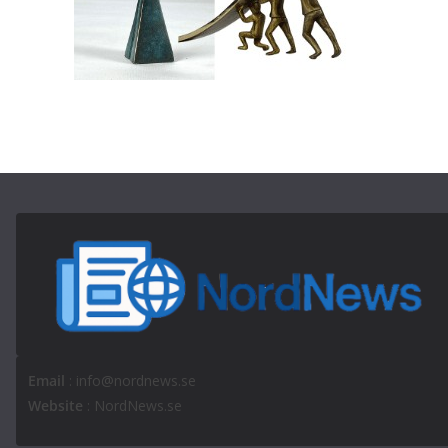
Email
: info@nordnews.se
Website
: NordNews.se