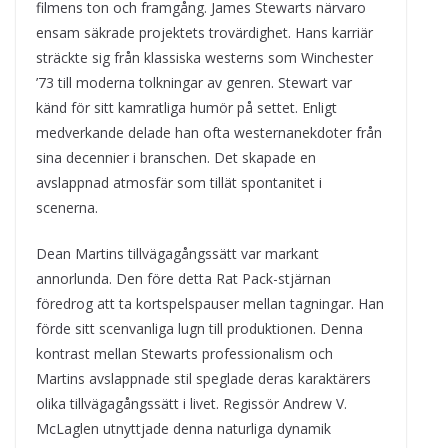
filmens ton och framgång. James Stewarts närvaro
ensam säkrade projektets trovärdighet. Hans karriär
sträckte sig från klassiska westerns som Winchester
’73 till moderna tolkningar av genren. Stewart var
känd för sitt kamratliga humör på settet. Enligt
medverkande delade han ofta westernanekdoter från
sina decennier i branschen. Det skapade en
avslappnad atmosfär som tillät spontanitet i
scenerna.
Dean Martins tillvägagångssätt var markant
annorlunda. Den före detta Rat Pack-stjärnan
föredrog att ta kortspelspauser mellan tagningar. Han
förde sitt scenvanliga lugn till produktionen. Denna
kontrast mellan Stewarts professionalism och
Martins avslappnade stil speglade deras karaktärers
olika tillvägagångssätt i livet. Regissör Andrew V.
McLaglen utnyttjade denna naturliga dynamik