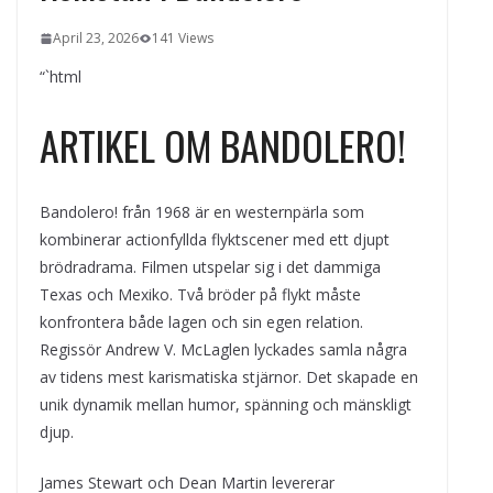
kvällens underhållning på nya sätt
April 23, 2026
141 Views
ForMotion – ortopedteknik och
bandagist i Sverige
“`html
Det fysiologiska teknikskiftet: Den
medicinska utvecklingen öppnar nya
ARTIKEL OM BANDOLERO!
dörrar
Bandolero! från 1968 är en westernpärla som
kombinerar actionfyllda flyktscener med ett djupt
brödradrama. Filmen utspelar sig i det dammiga
Texas och Mexiko. Två bröder på flykt måste
konfrontera både lagen och sin egen relation.
Regissör Andrew V. McLaglen lyckades samla några
av tidens mest karismatiska stjärnor. Det skapade en
unik dynamik mellan humor, spänning och mänskligt
djup.
James Stewart och Dean Martin levererar