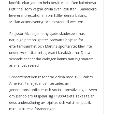
konflikt ekar genom hela berättelsen. Den kulminerar
i ett final som vägrar enkla svar. Rollistan i Bandolero
levererar prestationer som håller denna balans.
Mellan actionäventyr och existentiell western.
Regissör McLaglen utnyttjade skådespelarnas
naturliga personligheter. Stewarts böjelse för
eftertänksamhet och Martins spontanitet blev inte
undertryckt. Utan integrerad i karaktärerna. Detta
skapade scener där dialogen känns naturlig snarare
än manusbaserad.
Brodertematiken resonerar också med 1960-talets
Amerika. Familjebanden testades av
generationskonflikter och sociala omvälvningar. Även
om Bandolero utspelar sig i 1800-talets Texas talar
dess undersökning av lojalitet och val till en publik
mitt i kulturella förändringar.