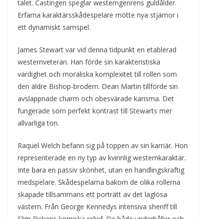
talet. Castingen speglar westerngenrens guldålder.
Erfarna karaktärsskådespelare mötte nya stjärnor i
ett dynamiskt samspel.
James Stewart var vid denna tidpunkt en etablerad
westernveteran. Han förde sin karakteristiska
värdighet och moraliska komplexitet till rollen som
den äldre Bishop-brodern. Dean Martin tillförde sin
avslappnade charm och obesvärade karisma. Det
fungerade som perfekt kontrast till Stewarts mer
allvarliga ton.
Raquel Welch befann sig på toppen av sin karriär. Hon
representerade en ny typ av kvinnlig westernkaraktär.
Inte bara en passiv skönhet, utan en handlingskraftig
medspelare. Skådespelarna bakom de olika rollerna
skapade tillsammans ett porträtt av det laglösa
västern. Från George Kennedys intensiva sheriff till
Slim Pickens komiska relief. De både underhåller och