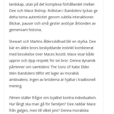
landskap, utan på det komplexa förhållandet mellan
Dee och Mace Bishop. Rollistan i Bandolero lyckas ge
detta tema autenticitet genom subtila interaktioner.
Blickar, pauser och små gester avslöjar årtionden av
gemensam historia.
Stewart och Martins åldersskillnad blir en styrka. Dee
bär en äldre brors beskyddande instinkt kombinerat
med besvikelse över Maces livsstil. Mace visar både
uppror och djup respekt för sin bror. Denna dynamik
påminner om samtidens The Sons of Katie Elder.
Men Bandolero tillför ett lager av moralisk
ambivalens. Ingen av bröderna är hjältar i traditionell
mening.
Filmen ställer frågor om lojalitet kontra individualism.
Hur långt ska man gå för familjen? Dee räddar Mace
från galgen, men till vilket pris? Denna moraliska