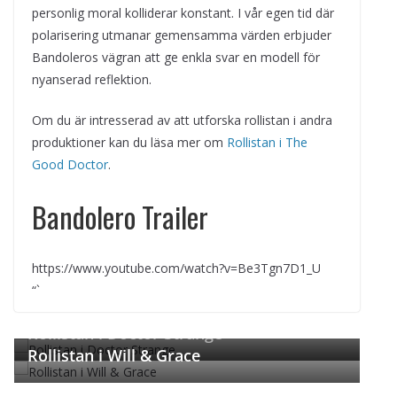
personlig moral kolliderar konstant. I vår egen tid där
polarisering utmanar gemensamma värden erbjuder
Bandoleros vägran att ge enkla svar en modell för
nyanserad reflektion.
Om du är intresserad av att utforska rollistan i andra
produktioner kan du läsa mer om
Rollistan i The
Good Doctor
.
Bandolero Trailer
https://www.youtube.com/watch?v=Be3Tgn7D1_U
“`
← Previous
Next →
Rollistan i Doctor Strange
Rollistan i Will & Grace