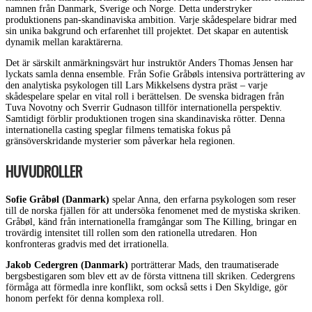
namnen från Danmark, Sverige och Norge. Detta understryker
produktionens pan-skandinaviska ambition. Varje skådespelare bidrar med
sin unika bakgrund och erfarenhet till projektet. Det skapar en autentisk
dynamik mellan karaktärerna.
Det är särskilt anmärkningsvärt hur instruktör Anders Thomas Jensen har
lyckats samla denna ensemble. Från Sofie Gråbøls intensiva porträttering av
den analytiska psykologen till Lars Mikkelsens dystra präst – varje
skådespelare spelar en vital roll i berättelsen. De svenska bidragen från
Tuva Novotny och Sverrir Gudnason tillför internationella perspektiv.
Samtidigt förblir produktionen trogen sina skandinaviska rötter. Denna
internationella casting speglar filmens tematiska fokus på
gränsöverskridande mysterier som påverkar hela regionen.
HUVUDROLLER
Sofie Gråbøl (Danmark)
spelar Anna, den erfarna psykologen som reser
till de norska fjällen för att undersöka fenomenet med de mystiska skriken.
Gråbøl, känd från internationella framgångar som The Killing, bringar en
trovärdig intensitet till rollen som den rationella utredaren. Hon
konfronteras gradvis med det irrationella.
Jakob Cedergren (Danmark)
porträtterar Mads, den traumatiserade
bergsbestigaren som blev ett av de första vittnena till skriken. Cedergrens
förmåga att förmedla inre konflikt, som också setts i Den Skyldige, gör
honom perfekt för denna komplexa roll.