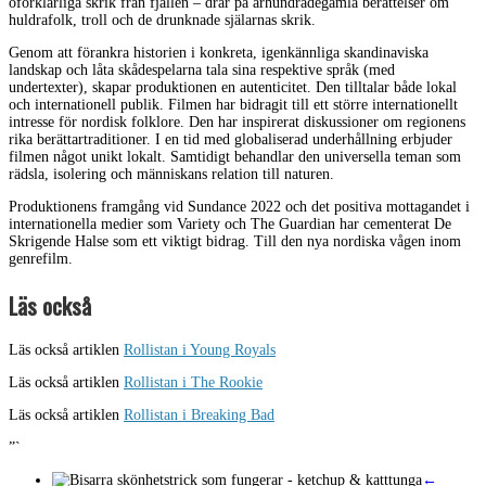
oförklarliga skrik från fjällen – drar på århundradegamla berättelser om
huldrafolk, troll och de drunknade själarnas skrik.
Genom att förankra historien i konkreta, igenkännliga skandinaviska
landskap och låta skådespelarna tala sina respektive språk (med
undertexter), skapar produktionen en autenticitet. Den tilltalar både lokal
och internationell publik. Filmen har bidragit till ett större internationellt
intresse för nordisk folklore. Den har inspirerat diskussioner om regionens
rika berättartraditioner. I en tid med globaliserad underhållning erbjuder
filmen något unikt lokalt. Samtidigt behandlar den universella teman som
rädsla, isolering och människans relation till naturen.
Produktionens framgång vid Sundance 2022 och det positiva mottagandet i
internationella medier som Variety och The Guardian har cementerat De
Skrigende Halse som ett viktigt bidrag. Till den nya nordiska vågen inom
genrefilm.
Läs också
Läs också artiklen
Rollistan i Young Royals
Läs också artiklen
Rollistan i The Rookie
Läs också artiklen
Rollistan i Breaking Bad
”`
←