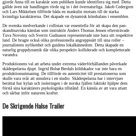
gjorde Anna till en karaktär som publiken kunde identifiera sig med. Detta
gällde även när handlingen rörde sig in i det övernaturliga. Jakob Cedergren
och Lars Mikkelsen tillförde båda en maskulin motsats till de starka
kvinnliga karaktärerna. Det skapade en dynamisk könsbalans i ensemblen.
De svenska medverkande i rollistan var essentiella för att skapa den pan-
skandinaviska känslan som instruktör Anders Thomas Jensen eftersträvade.
Tuva Novotny och Sverrir Gudnason representerade inte bara sitt respektive
land. De bragte också olika professionella angreppssätt till sina roller –
journalistens nyfikenhet och guidens lokalkännedom. Detta skapade en
naturlig gruppdynamik där olika perspektiv kolliderade och kompletterade
varandra.
Produktionens val att arbeta under extrema väderförhållanden påverkade
skådespelarna djupt. Ingrid Bolsø Berdals köldskador var inte bara en
produktionsutmaning. De tillförde en autenticitet till prestationerna som
skulle vara svår att simulera i en studio. Skådespelarna har i intervjuer
berättat hur kylan och isoleringen i de norska fjällen faktiskt hjälpte dem
förstå sina karaktärers psykologiska tillstånd. En känsla av att vara utsatt
och sårbar inför naturens krafter.
De Skrigende Halse Trailer