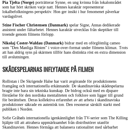
Pia Tjelta (Norge)
porträtterar Synne, en ung kvinna från lokalområdet
som har hört skriken varje natt. Hennes karaktär representerar
lokalbefolkningens perspektiv. Hon ger insikt i hur fenomenet påverkar
vardagslivet.
Stine Fischer Christensen (Danmark)
spelar Signe, Annas dedikerade
assistent under fältarbetet. Hennes karaktär utvecklas från skeptiker till
troende genom filmens förlopp.
Nikolaj Coster-Waldau (Danmark)
bidrar med en oförglömlig cameo
som ”Den Manliga Rösten” i voice-over-format under filmens klimax. Trots
att han aldrig syns på skärmen tillför hans distinkta röst en extra dimension
till avslutningen.
SKÅDESPELARNAS INFLYTANDE PÅ FILMEN
Rollistan i De Skrigende Halse har varit avgörande för produktionens
framgång och internationella erkännande. De skandinaviska skådespelarna
bragte inte bara sin tekniska kunskap. De bidrog också med en djupare
förståelse för den nordiska mentaliteten och folklore som ligger till grund
för berättelsen. Deras kollektiva erfarenhet av att arbeta i skandinaviska
produktioner säkrade en autentisk ton. Den resonerar särskilt starkt med
publiken i Norden.
Sofie Gråbøls internationella igenkännlighet från TV-serier som The Killing
hjälpte till att attrahera uppmärksamhet från distributörer utanför
Skandinavien. Hennes förmåga att balansera rationalitet med sårbarhet