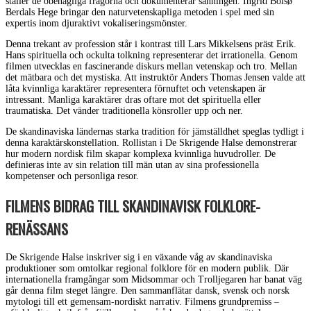
ställer de obehagliga frågorna och dokumenterar sanningen. Ingrid Bolsø
Berdals Hege bringar den naturvetenskapliga metoden i spel med sin
expertis inom djuraktivt vokaliseringsmönster.
Denna trekant av profession står i kontrast till Lars Mikkelsens präst Erik.
Hans spirituella och ockulta tolkning representerar det irrationella. Genom
filmen utvecklas en fascinerande diskurs mellan vetenskap och tro. Mellan
det mätbara och det mystiska. Att instruktör Anders Thomas Jensen valde att
låta kvinnliga karaktärer representera förnuftet och vetenskapen är
intressant. Manliga karaktärer dras oftare mot det spirituella eller
traumatiska. Det vänder traditionella könsroller upp och ner.
De skandinaviska ländernas starka tradition för jämställdhet speglas tydligt i
denna karaktärskonstellation. Rollistan i De Skrigende Halse demonstrerar
hur modern nordisk film skapar komplexa kvinnliga huvudroller. De
definieras inte av sin relation till män utan av sina professionella
kompetenser och personliga resor.
FILMENS BIDRAG TILL SKANDINAVISK FOLKLORE-
RENÄSSANS
De Skrigende Halse inskriver sig i en växande våg av skandinaviska
produktioner som omtolkar regional folklore för en modern publik. Där
internationella framgångar som Midsommar och Trolljegaren har banat väg
går denna film steget längre. Den sammanflätar dansk, svensk och norsk
mytologi till ett gemensam-nordiskt narrativ. Filmens grundpremiss –