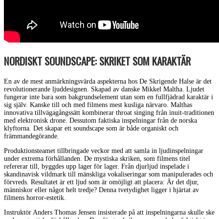
NORDISKT SOUNDSCAPE: SKRIKET SOM KARAKTÄR
En av de mest anmärkningsvärda aspekterna hos De Skrigende Halse är det
revolutionerande ljuddesignen. Skapad av danske Mikkel Maltha. Ljudet
fungerar inte bara som bakgrundselement utan som en fullfjädrad karaktär i
sig själv. Kanske till och med filmens mest kusliga närvaro. Malthas
innovativa tillvägagångssätt kombinerar throat singing från inuit-traditionen
med elektronisk drone. Dessutom faktiska inspelningar från de norska
klyftorna. Det skapar ett soundscape som är både organiskt och
främmandegörande.
Produktionsteamet tillbringade veckor med att samla in ljudinspelningar
under extrema förhållanden. De mystiska skriken, som filmens titel
refererar till, byggdes upp lager för lager. Från djurljud inspelade i
skandinavisk vildmark till mänskliga vokaliseringar som manipulerades och
förvreds. Resultatet är ett ljud som är omöjligt att placera: Är det djur,
människor eller något helt tredje? Denna tvetydighet ligger i hjärtat av
filmens horror-estetik.
Instruktör Anders Thomas Jensen insisterade på att inspelningarna skulle ske