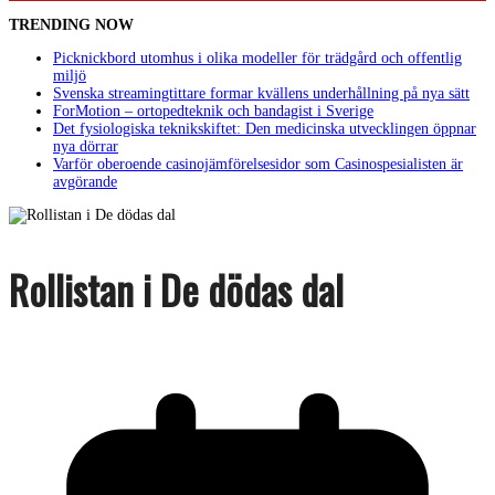
TRENDING NOW
Picknickbord utomhus i olika modeller för trädgård och offentlig
miljö
Svenska streamingtittare formar kvällens underhållning på nya sätt
ForMotion – ortopedteknik och bandagist i Sverige
Det fysiologiska teknikskiftet: Den medicinska utvecklingen öppnar
nya dörrar
Varför oberoende casinojämförelsesidor som Casinospesialisten är
avgörande
Rollistan i De dödas dal