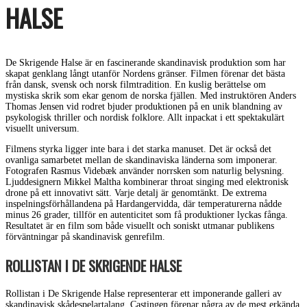
HALSE
De Skrigende Halse är en fascinerande skandinavisk produktion som har
skapat genklang långt utanför Nordens gränser. Filmen förenar det bästa
från dansk, svensk och norsk filmtradition. En kuslig berättelse om
mystiska skrik som ekar genom de norska fjällen. Med instruktören Anders
Thomas Jensen vid rodret bjuder produktionen på en unik blandning av
psykologisk thriller och nordisk folklore. Allt inpackat i ett spektakulärt
visuellt universum.
Filmens styrka ligger inte bara i det starka manuset. Det är också det
ovanliga samarbetet mellan de skandinaviska länderna som imponerar.
Fotografen Rasmus Videbæk använder norrsken som naturlig belysning.
Ljuddesignern Mikkel Maltha kombinerar throat singing med elektronisk
drone på ett innovativt sätt. Varje detalj är genomtänkt. De extrema
inspelningsförhållandena på Hardangervidda, där temperaturerna nådde
minus 26 grader, tillför en autenticitet som få produktioner lyckas fånga.
Resultatet är en film som både visuellt och soniskt utmanar publikens
förväntningar på skandinavisk genrefilm.
ROLLISTAN I DE SKRIGENDE HALSE
Rollistan i De Skrigende Halse representerar ett imponerande galleri av
skandinavisk skådespelartalang. Castingen förenar några av de mest erkända