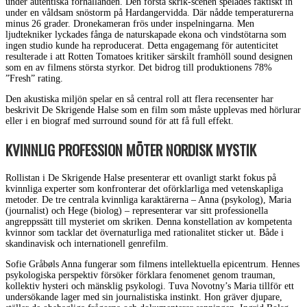
under autentiska förhållanden. Den första skrik-scenen spelades faktiskt in
under en våldsam snöstorm på Hardangervidda. Där nådde temperaturerna
minus 26 grader. Dronekameran frös under inspelningarna. Men
ljudtekniker lyckades fånga de naturskapade ekona och vindstötarna som
ingen studio kunde ha reproducerat. Detta engagemang för autenticitet
resulterade i att Rotten Tomatoes kritiker särskilt framhöll sound designen
som en av filmens största styrkor. Det bidrog till produktionens 78%
”Fresh” rating.
Den akustiska miljön spelar en så central roll att flera recensenter har
beskrivit De Skrigende Halse som en film som måste upplevas med hörlurar
eller i en biograf med surround sound för att få full effekt.
KVINNLIG PROFESSION MÖTER NORDISK MYSTIK
Rollistan i De Skrigende Halse presenterar ett ovanligt starkt fokus på
kvinnliga experter som konfronterar det oförklarliga med vetenskapliga
metoder. De tre centrala kvinnliga karaktärerna – Anna (psykolog), Maria
(journalist) och Hege (biolog) – representerar var sitt professionella
angreppssätt till mysteriet om skriken. Denna konstellation av kompetenta
kvinnor som tacklar det övernaturliga med rationalitet sticker ut. Både i
skandinavisk och internationell genrefilm.
Sofie Gråbøls Anna fungerar som filmens intellektuella epicentrum. Hennes
psykologiska perspektiv försöker förklara fenomenet genom trauman,
kollektiv hysteri och mänsklig psykologi. Tuva Novotny’s Maria tillför ett
undersökande lager med sin journalistiska instinkt. Hon gräver djupare,