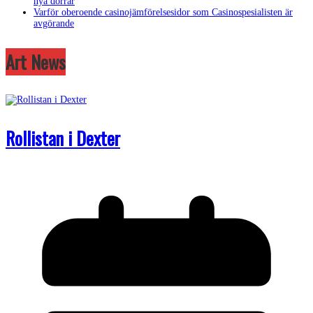
nya dörrar
Varför oberoende casinojämförelsesidor som Casinospesialisten är
avgörande
Art News
Rollistan i Dexter