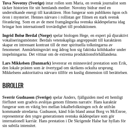
Tuva Novotny (Sverige)
intar rollen som Maria, en svensk journalist som
täcker historien för sitt hemlands medier. Novotny bidrar med en
undersökande energi till karaktären. Hon fungerar som publikens ögon och
öron i mysteriet. Hennes närvaro i rollistan ger filmen en stark svensk
förankring. Som en av de mest framgångsrika svenska skådespelarna idag
bringar hon internationell trovärdighet till produktionen.
Ingrid Bolsø Berdal (Norge)
spelar biologen Hege, en expert på djuraktivt
vokaliseringsmönster. Berdals vetenskapliga angreppssätt till karaktären
skapar en intressant kontrast till de mer spirituella tolkningarna av
fenomenet. Anmärkningsvärt nog ådrog hon sig faktiska köldskador under
inspelningarna. Det vittnar om de extrema produktionsförhållandena.
Lars Mikkelsen (Danmark)
levererar en minnesvärd prestation som Erik,
den lokale prästen som är övertygad om skrikens ockulta ursprung.
Mikkelsens auktoritativa närvaro tillför en kuslig dimension till berättelsen.
BIROLLER
Sverrir Gudnason (Sverige)
spelar Anders, fjällguiden med ett hemligt
förflutet som gradvis avslöjas genom filmens narrativ. Hans karaktär
fungerar som en viktig bro mellan lokalbefolkningen och de utifrån
kommande utredarna. Gudnason, känd från bland annat Borg vs McEnroe,
representerar den yngre generationen svenska skådespelare som gör
internationell karriär. Hans prestation i De Skrigende Halse har hyllats för
sin subtila intensitet.