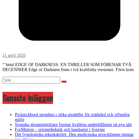
11 april 2026
”`html EDGE OF DARKNESS: EN THRILLER SOM FÖRENAR TVÅ
DECENNIER Edge of Darkness finns i två kraftfulla versioner. Först kom
Senaste inläggen
Picknickbord utomhus i olika modeller för trädgård och offentlig
miljö
Svenska streamingtittare formar kvällens underhållning på nya sätt
ForMotion – ortopedteknik och bandagist i Sverige
Det fysiologiska teknikskiftet: Den medicinska utvecklingen öppnar