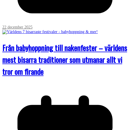
22 december 2025
Från babyhoppning till nakenfester – världens
mest bisarra traditioner som utmanar allt vi
tror om firande