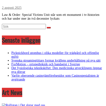
2 augusti 2025
Law & Order: Special Victims Unit står som ett monument i tv-historien
och har under mer än två decennier lyckats
Senaste inläggen
Picknickbord utomhus i olika modeller för trädgård och offentlig
miljö
Svenska streamingtittare formar kvällens underhållning på nya sätt
ForMotion – ortopedteknik och bandagist i Sverige
Det fysiologiska teknikskiftet: Den medicinska utvecklingen öppnar
nya dörrar
Varför oberoende casinojämförelsesidor som Casinospesialisten är
avgörande
Art News