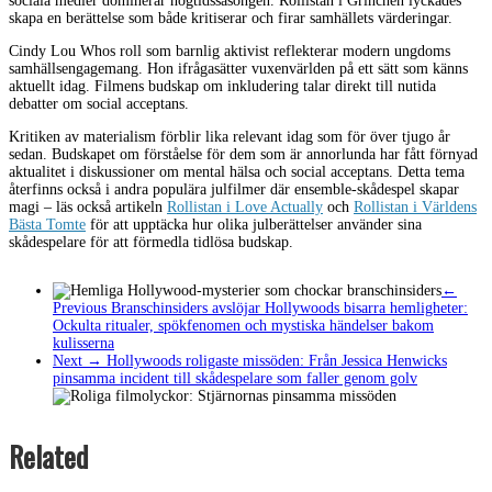
sociala medier dominerar högtidssäsongen. Rollistan i Grinchen lyckades
skapa en berättelse som både kritiserar och firar samhällets värderingar.
Cindy Lou Whos roll som barnlig aktivist reflekterar modern ungdoms
samhällsengagemang. Hon ifrågasätter vuxenvärlden på ett sätt som känns
aktuellt idag. Filmens budskap om inkludering talar direkt till nutida
debatter om social acceptans.
Kritiken av materialism förblir lika relevant idag som för över tjugo år
sedan. Budskapet om förståelse för dem som är annorlunda har fått förnyad
aktualitet i diskussioner om mental hälsa och social acceptans. Detta tema
återfinns också i andra populära julfilmer där ensemble-skådespel skapar
magi – läs också artikeln
Rollistan i Love Actually
och
Rollistan i Världens
Bästa Tomte
för att upptäcka hur olika julberättelser använder sina
skådespelare för att förmedla tidlösa budskap.
←
Previous
Branschinsiders avslöjar Hollywoods bisarra hemligheter:
Ockulta ritualer, spökfenomen och mystiska händelser bakom
kulisserna
Next →
Hollywoods roligaste missöden: Från Jessica Henwicks
pinsamma incident till skådespelare som faller genom golv
Related