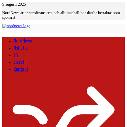
Skip
9 augusti 2026
to
NordNews är annonsfinansierat och allt innehåll bör därför betraktas som
content
sponsrat.
NordNews
Nyheter
TV
Livsstil
Kontakt