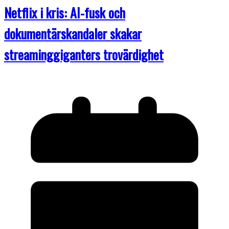
Netflix i kris: AI-fusk och
dokumentärskandaler skakar
streaminggiganters trovärdighet