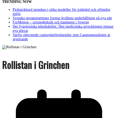
TRENDING NOW
Picknickbord utomhus i olika modeller för trädgård och offentlig
miljö
Svenska streamingtittare formar kvällens underhållning på nya sätt
ForMotion – ortopedteknik och bandagist i Sverige
Det fysiologiska teknikskiftet: Den medicinska utvecklingen öppnar
nya dörrar
Varför oberoende casinojämförelsesidor som Casinospesialisten är
avgörande
Rollistan i Grinchen