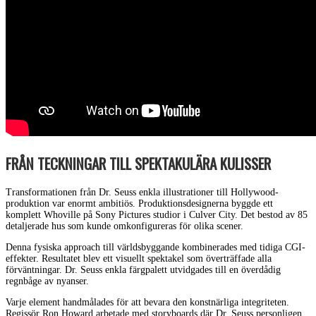
FRÅN TECKNINGAR TILL SPEKTAKULÄRA KULISSER
Transformationen från Dr. Seuss enkla illustrationer till Hollywood-
produktion var enormt ambitiös. Produktionsdesignerna byggde ett
komplett Whoville på Sony Pictures studior i Culver City. Det bestod av 85
detaljerade hus som kunde omkonfigureras för olika scener.
Denna fysiska approach till världsbyggande kombinerades med tidiga CGI-
effekter. Resultatet blev ett visuellt spektakel som överträffade alla
förväntningar. Dr. Seuss enkla färgpalett utvidgades till en överdådig
regnbåge av nyanser.
Varje element handmålades för att bevara den konstnärliga integriteten.
Regissör Ron Howard arbetade med storyboards där Dr. Seuss personligen