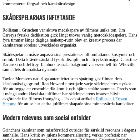
kommenterat färgval och karaktärsdesign.
SKÅDESPELARNAS INFLYTANDE
Rollistan i Grinchen var aktiva medskapare av filmens unika ton. Jim
Carreys fysiska dedikation gick långt utöver vanlig metodskådespeleri. Hans
fyra timmar långa dagliga makeup-rutin blev en kreativ process där
karaktärens rörelser utvecklades organiskt.
Skådespelarna måste anpassa sina prestationer till omfattande kostymer och
smink. Detta krävde särskild fysisk disciplin och uttrycksförmåga. Christine
Baranski och Jeffrey Tambors teatrala bakgrund var essentiell för Whoville-
samhällets dramatiska dynamik.
Taylor Momsens naturliga autenticitet som sjuåring gav filmen dess
känslomässiga grund. Ron Howard utnyttjade varje skådespelares styrkor
för att bygga ett ensemble där komik och hjärta smälte samman. Precis som
i många andra klassiska julfilmer har skådespelarens insatser blivit
avgörande för filmens framgång – läs också artikeln
Rollistan i Ensam
Hemma
för att se hur andra julfilmer skapade sina minnesvärda karaktärer.
Modern relevans som social outsider
Grinchens karaktär som missförstådd outsider får särskild resonans i dagens
samhälle. Hans kritik av julens kommersialisering verkar profetisk när