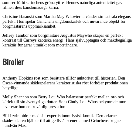
som ser förbi Grinchens gröna yttre. Hennes naturliga autenticitet gav
filmen dess känslomässiga kärna.
Christine Baranski som Martha May Whovier använder sin teatrala elegans
perfekt. Hon spelar Grinchens ungdomskärlek och nuvarande objekt för
borgmästarens uppmärksamhet.
Jeffrey Tambor som borgmästare Augustus Maywho skapar en perfekt
kontrast till Carreys kaotiska energi. Hans självupptagna och maktbegärliga
karaktär fungerar utmärkt som motståndare.
Biroller
Anthony Hopkins röst som berättare tillför auktoritet till historien. Den
Oscar-vinnande skådespelarens karakteristiska röst förhöjer produktionen
betydligt.
Molly Shannon som Betty Lou Who balanserar perfekt mellan oro och
kärlek till sin äventyrliga dotter. Som Cindy Lou Whos bekymrade mor
levererar hon en trovärdig prestation.
Bill Irwin bidrar med sitt expertis inom fysisk komik. Den erfarne
skådespelaren hjälper till att ge liv åt scenerna med Grinchens trogne
hundvän Max.