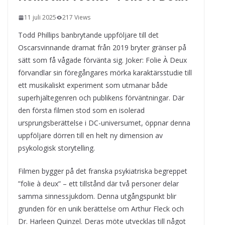
kvällens underhållning på nya sätt
11 juli 2025
217 Views
ForMotion – ortopedteknik och
bandagist i Sverige
Todd Phillips banbrytande uppföljare till det
Det fysiologiska teknikskiftet: Den
Oscarsvinnande dramat från 2019 bryter gränser på
medicinska utvecklingen öppnar nya
dörrar
sätt som få vågade förvänta sig. Joker: Folie À Deux
förvandlar sin föregångares mörka karaktärsstudie till
ett musikaliskt experiment som utmanar både
superhjältegenren och publikens förväntningar. Där
den första filmen stod som en isolerad
ursprungsberättelse i DC-universumet, öppnar denna
uppföljare dörren till en helt ny dimension av
psykologisk storytelling.
Filmen bygger på det franska psykiatriska begreppet
”folie à deux” – ett tillstånd där två personer delar
samma sinnessjukdom. Denna utgångspunkt blir
grunden för en unik berättelse om Arthur Fleck och
Dr. Harleen Quinzel. Deras möte utvecklas till något