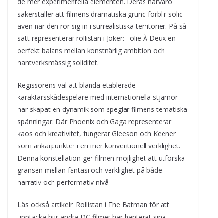
de mer experimentella elementen. Deras närvaro
säkerställer att filmens dramatiska grund förblir solid
även när den rör sig in i surrealistiska territorier. På så
sätt representerar rollistan i Joker: Folie À Deux en
perfekt balans mellan konstnärlig ambition och
hantverksmässig soliditet.
Regissörens val att blanda etablerade
karaktärsskådespelare med internationella stjärnor
har skapat en dynamik som speglar filmens tematiska
spänningar. Där Phoenix och Gaga representerar
kaos och kreativitet, fungerar Gleeson och Keener
som ankarpunkter i en mer konventionell verklighet.
Denna konstellation ger filmen möjlighet att utforska
gränsen mellan fantasi och verklighet på både
narrativ och performativ nivå.
Läs också artikeln Rollistan i The Batman för att
upptäcka hur andra DC-filmer har hanterat sina