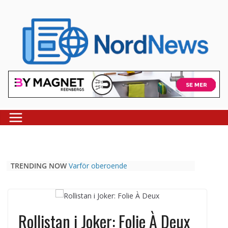
Skip
to
content
TRENDING NOW
Varför oberoende
casinojämförelsesidor som
Casinospesialisten är avgörande
Picknickbord utomhus i olika
modeller för trädgård och offentlig
Rollistan i Joker: Folie À Deux
miljö
Svenska streamingtittare formar