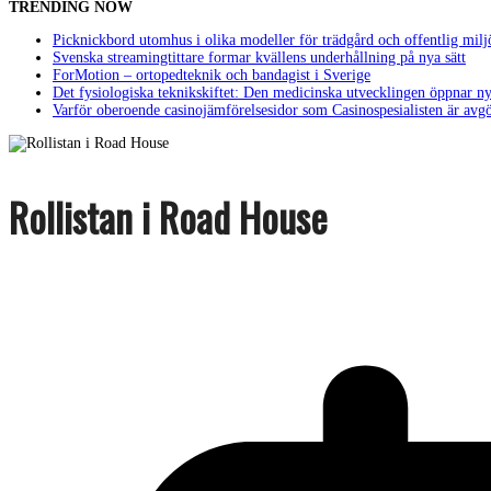
TRENDING NOW
Picknickbord utomhus i olika modeller för trädgård och offentlig milj
Svenska streamingtittare formar kvällens underhållning på nya sätt
ForMotion – ortopedteknik och bandagist i Sverige
Det fysiologiska teknikskiftet: Den medicinska utvecklingen öppnar ny
Varför oberoende casinojämförelsesidor som Casinospesialisten är avg
Rollistan i Road House