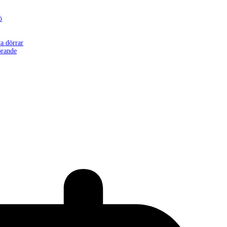
ö
a dörrar
örande