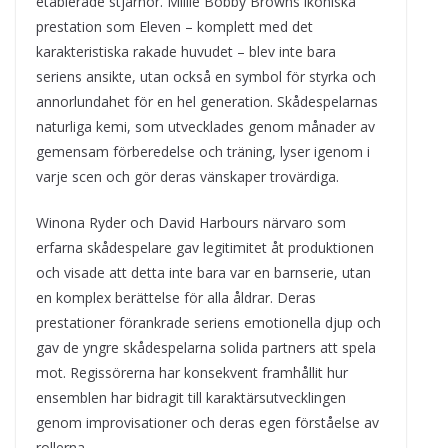
etablerade stjärnor. Millie Bobby Browns ikoniska
prestation som Eleven – komplett med det
karakteristiska rakade huvudet – blev inte bara
seriens ansikte, utan också en symbol för styrka och
annorlundahet för en hel generation. Skådespelarnas
naturliga kemi, som utvecklades genom månader av
gemensam förberedelse och träning, lyser igenom i
varje scen och gör deras vänskaper trovärdiga.
Winona Ryder och David Harbours närvaro som
erfarna skådespelare gav legitimitet åt produktionen
och visade att detta inte bara var en barnserie, utan
en komplex berättelse för alla åldrar. Deras
prestationer förankrade seriens emotionella djup och
gav de yngre skådespelarna solida partners att spela
mot. Regissörerna har konsekvent framhållit hur
ensemblen har bidragit till karaktärsutvecklingen
genom improvisationer och deras egen förståelse av
rollerna.