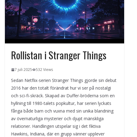
kvällens underhållning på nya sätt
ForMotion – ortopedteknik och
bandagist i Sverige
Det fysiologiska teknikskiftet: Den
medicinska utvecklingen öppnar nya
dörrar
Rollistan i Stranger Things
7 juli 2025
532 Views
Sedan Netflix-serien Stranger Things gjorde sin debut
2016 har den totalt förändrat hur vi ser på nostalgi
och sci-fi-skräck. Skapad av Duffer-bröderna som en
hyllning till 1980-talets popkultur, har serien lyckats
fånga både barn och vuxna med sin unika blandning
av övernaturliga mysterier och djupt mänskliga
relationer. Handlingen utspelar sig i det fiktiva
Hawkins, Indiana, där en grupp vänner upplever