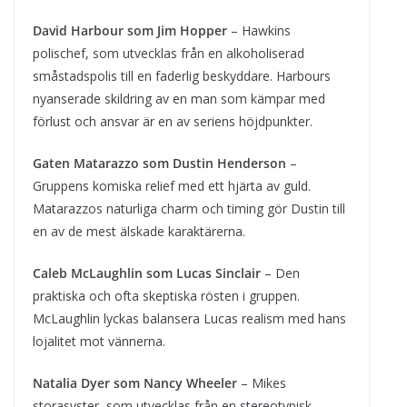
David Harbour som Jim Hopper
– Hawkins
polischef, som utvecklas från en alkoholiserad
småstadspolis till en faderlig beskyddare. Harbours
nyanserade skildring av en man som kämpar med
förlust och ansvar är en av seriens höjdpunkter.
Gaten Matarazzo som Dustin Henderson
–
Gruppens komiska relief med ett hjärta av guld.
Matarazzos naturliga charm och timing gör Dustin till
en av de mest älskade karaktärerna.
Caleb McLaughlin som Lucas Sinclair
– Den
praktiska och ofta skeptiska rösten i gruppen.
McLaughlin lyckas balansera Lucas realism med hans
lojalitet mot vännerna.
Natalia Dyer som Nancy Wheeler
– Mikes
storasyster, som utvecklas från en stereotypisk