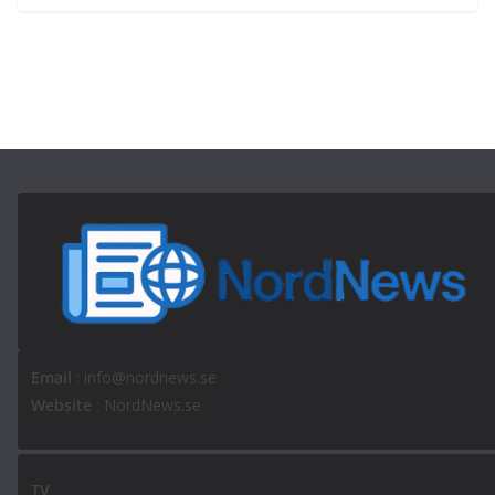
Email
: info@nordnews.se
Website
: NordNews.se
TV