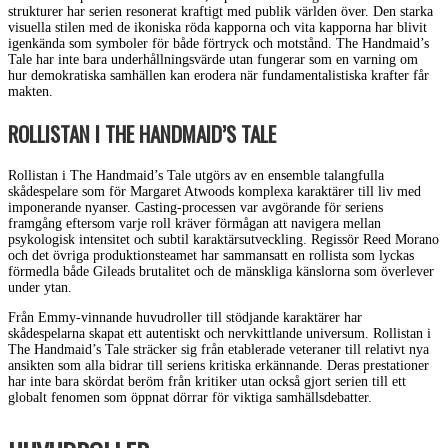
strukturer har serien resonerat kraftigt med publik världen över. Den starka
visuella stilen med de ikoniska röda kapporna och vita kapporna har blivit
igenkända som symboler för både förtryck och motstånd. The Handmaid’s
Tale har inte bara underhållningsvärde utan fungerar som en varning om
hur demokratiska samhällen kan erodera när fundamentalistiska krafter får
makten.
ROLLISTAN I THE HANDMAID’S TALE
Rollistan i The Handmaid’s Tale utgörs av en ensemble talangfulla
skådespelare som för Margaret Atwoods komplexa karaktärer till liv med
imponerande nyanser. Casting-processen var avgörande för seriens
framgång eftersom varje roll kräver förmågan att navigera mellan
psykologisk intensitet och subtil karaktärsutveckling. Regissör Reed Morano
och det övriga produktionsteamet har sammansatt en rollista som lyckas
förmedla både Gileads brutalitet och de mänskliga känslorna som överlever
under ytan.
Från Emmy-vinnande huvudroller till stödjande karaktärer har
skådespelarna skapat ett autentiskt och nervkittlande universum. Rollistan i
The Handmaid’s Tale sträcker sig från etablerade veteraner till relativt nya
ansikten som alla bidrar till seriens kritiska erkännande. Deras prestationer
har inte bara skördat beröm från kritiker utan också gjort serien till ett
globalt fenomen som öppnat dörrar för viktiga samhällsdebatter.