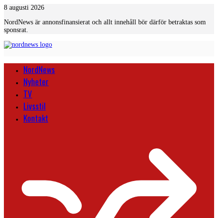
Skip
8 augusti 2026
to
NordNews är annonsfinansierat och allt innehåll bör därför betraktas som
content
sponsrat.
NordNews
Nyheter
TV
Livsstil
Kontakt