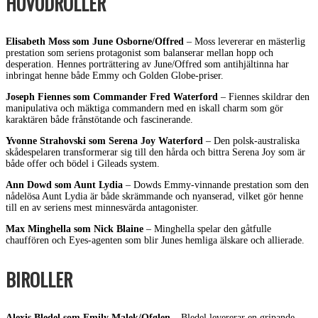
HUVUDROLLER
Elisabeth Moss som June Osborne/Offred
– Moss levererar en mästerlig
prestation som seriens protagonist som balanserar mellan hopp och
desperation. Hennes porträttering av June/Offred som antihjältinna har
inbringat henne både Emmy och Golden Globe-priser.
Joseph Fiennes som Commander Fred Waterford
– Fiennes skildrar den
manipulativa och mäktiga commandern med en iskall charm som gör
karaktären både frånstötande och fascinerande.
Yvonne Strahovski som Serena Joy Waterford
– Den polsk-australiska
skådespelaren transformerar sig till den hårda och bittra Serena Joy som är
både offer och bödel i Gileads system.
Ann Dowd som Aunt Lydia
– Dowds Emmy-vinnande prestation som den
nådelösa Aunt Lydia är både skrämmande och nyanserad, vilket gör henne
till en av seriens mest minnesvärda antagonister.
Max Minghella som Nick Blaine
– Minghella spelar den gåtfulle
chauffören och Eyes-agenten som blir Junes hemliga älskare och allierade.
BIROLLER
Alexis Bledel som Emily Malek/Ofglen
– Bledel levererar en gripande