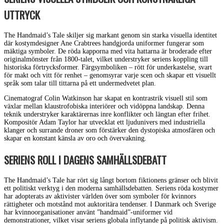
UTTRYCK
The Handmaid’s Tale skiljer sig markant genom sin starka visuella identitet
där kostymdesigner Ane Crabtrees handgjorda uniformer fungerar som
mäktiga symboler. De röda kapporna med vita hattarna är broderade efter
originalmönster från 1800-talet, vilket understryker seriens koppling till
historiska förtrycksformer. Färgsymboliken – rött för underkastelse, svart
för makt och vitt för renhet – genomsyrar varje scen och skapar ett visuellt
språk som talar till tittarna på ett undermedvetet plan.
Cinematograf Colin Watkinson har skapat en kontrastrik visuell stil som
växlar mellan klaustrofobiska interiörer och vidöppna landskap. Denna
teknik understryker karaktärernas inre konflikter och längtan efter frihet.
Kompositör Adam Taylor har utvecklat ett ljudunivers med industriella
klanger och surrande droner som förstärker den dystopiska atmosfären och
skapar en konstant känsla av oro och övervakning.
SERIENS ROLL I DAGENS SAMHÄLLSDEBATT
The Handmaid’s Tale har rört sig långt bortom fiktionens gränser och blivit
ett politiskt verktyg i den moderna samhällsdebatten. Seriens röda kostymer
har adopterats av aktivister världen över som symboler för kvinnors
rättigheter och motstånd mot auktoritära tendenser. I Danmark och Sverige
har kvinnoorganisationer använt ”handmaid”-uniformer vid
demonstrationer, vilket visar seriens globala inflytande på politisk aktivism.