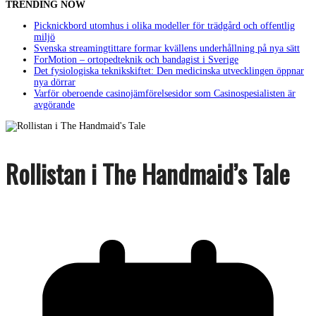
TRENDING NOW
Picknickbord utomhus i olika modeller för trädgård och offentlig
miljö
Svenska streamingtittare formar kvällens underhållning på nya sätt
ForMotion – ortopedteknik och bandagist i Sverige
Det fysiologiska teknikskiftet: Den medicinska utvecklingen öppnar
nya dörrar
Varför oberoende casinojämförelsesidor som Casinospesialisten är
avgörande
Rollistan i The Handmaid’s Tale