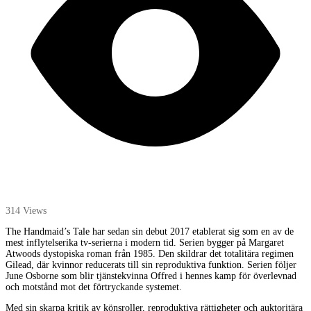
314 Views
The Handmaid’s Tale har sedan sin debut 2017 etablerat sig som en av de
mest inflytelserika tv-serierna i modern tid. Serien bygger på Margaret
Atwoods dystopiska roman från 1985. Den skildrar det totalitära regimen
Gilead, där kvinnor reducerats till sin reproduktiva funktion. Serien följer
June Osborne som blir tjänstekvinna Offred i hennes kamp för överlevnad
och motstånd mot det förtryckande systemet.
Med sin skarpa kritik av könsroller, reproduktiva rättigheter och auktoritära