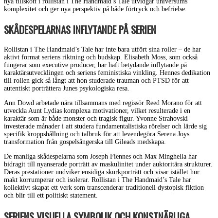
nya tillskott i rollistan i The Handmaid’s Tale utvidgar universums
komplexitet och ger nya perspektiv på både förtryck och befrielse.
SKÅDESPELARNAS INFLYTANDE PÅ SERIEN
Rollistan i The Handmaid’s Tale har inte bara utfört sina roller – de har
aktivt format seriens riktning och budskap. Elisabeth Moss, som också
fungerar som executive producer, har haft betydande inflytande på
karaktärsutvecklingen och seriens feministiska vinkling. Hennes dedikation
till rollen gick så långt att hon studerade trauman och PTSD för att
autentiskt porträttera Junes psykologiska resa.
Ann Dowd arbetade nära tillsammans med regissör Reed Morano för att
utveckla Aunt Lydias komplexa motivationer, vilket resulterade i en
karaktär som är både monster och tragisk figur. Yvonne Strahovski
investerade månader i att studera fundamentalistiska rörelser och lärde sig
specifik kroppshållning och talbruk för att levendegöra Serena Joys
transformation från gospelsångerska till Gileads medskapa.
De manliga skådespelarna som Joseph Fiennes och Max Minghella har
bidragit till nyanserade porträtt av maskulinitet under auktoritära strukturer.
Deras prestationer undviker ensidiga skurkporträtt och visar istället hur
makt korrumperar och isolerar. Rollistan i The Handmaid’s Tale har
kollektivt skapat ett verk som transcenderar traditionell dystopisk fiktion
och blir till ett politiskt statement.
SERIENS VISUELLA SYMBOLIK OCH KONSTNÄRLIGA