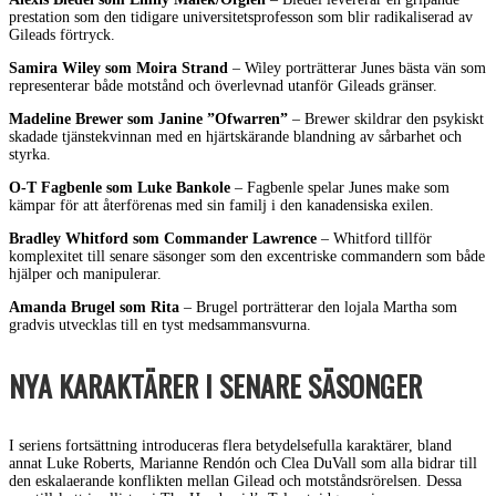
prestation som den tidigare universitetsprofesson som blir radikaliserad av
Gileads förtryck.
Samira Wiley som Moira Strand
– Wiley porträtterar Junes bästa vän som
representerar både motstånd och överlevnad utanför Gileads gränser.
Madeline Brewer som Janine ”Ofwarren”
– Brewer skildrar den psykiskt
skadade tjänstekvinnan med en hjärtskärande blandning av sårbarhet och
styrka.
O-T Fagbenle som Luke Bankole
– Fagbenle spelar Junes make som
kämpar för att återförenas med sin familj i den kanadensiska exilen.
Bradley Whitford som Commander Lawrence
– Whitford tillför
komplexitet till senare säsonger som den excentriske commandern som både
hjälper och manipulerar.
Amanda Brugel som Rita
– Brugel porträtterar den lojala Martha som
gradvis utvecklas till en tyst medsammansvurna.
NYA KARAKTÄRER I SENARE SÄSONGER
I seriens fortsättning introduceras flera betydelsefulla karaktärer, bland
annat Luke Roberts, Marianne Rendón och Clea DuVall som alla bidrar till
den eskalaerande konflikten mellan Gilead och motståndsrörelsen. Dessa