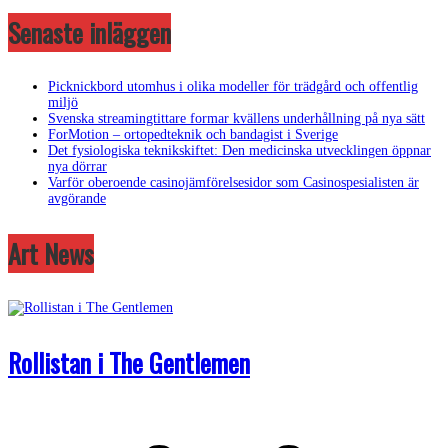
Senaste inläggen
Picknickbord utomhus i olika modeller för trädgård och offentlig
miljö
Svenska streamingtittare formar kvällens underhållning på nya sätt
ForMotion – ortopedteknik och bandagist i Sverige
Det fysiologiska teknikskiftet: Den medicinska utvecklingen öppnar
nya dörrar
Varför oberoende casinojämförelsesidor som Casinospesialisten är
avgörande
Art News
Rollistan i The Gentlemen