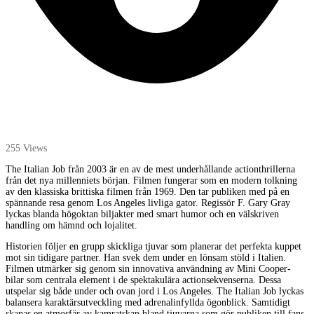
255 Views
The Italian Job från 2003 är en av de mest underhållande actionthrillerna
från det nya millenniets början. Filmen fungerar som en modern tolkning
av den klassiska brittiska filmen från 1969. Den tar publiken med på en
spännande resa genom Los Angeles livliga gator. Regissör F. Gary Gray
lyckas blanda högoktan biljakter med smart humor och en välskriven
handling om hämnd och lojalitet.
Historien följer en grupp skickliga tjuvar som planerar det perfekta kuppet
mot sin tidigare partner. Han svek dem under en lönsam stöld i Italien.
Filmen utmärker sig genom sin innovativa användning av Mini Cooper-
bilar som centrala element i de spektakulära actionsekvenserna. Dessa
utspelar sig både under och ovan jord i Los Angeles. The Italian Job lyckas
balansera karaktärsutveckling med adrenalinfyllda ögonblick. Samtidigt
skapas en atmosfär av kamratskap bland tjuvarna som gör publiken till fans