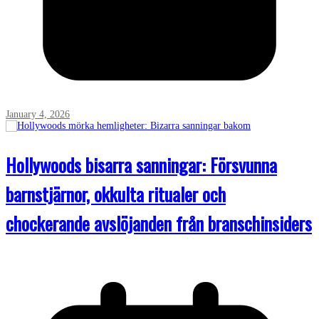
January 4, 2026
Hollywoods bisarra sanningar: Försvunna
barnstjärnor, okkulta ritualer och
chockerande avslöjanden från branschinsiders