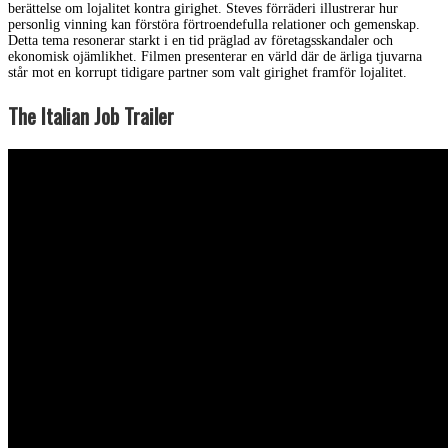
berättelse om lojalitet kontra girighet. Steves förräderi illustrerar hur
personlig vinning kan förstöra förtroendefulla relationer och gemenskap.
Detta tema resonerar starkt i en tid präglad av företagsskandaler och
ekonomisk ojämlikhet. Filmen presenterar en värld där de ärliga tjuvarna
står mot en korrupt tidigare partner som valt girighet framför lojalitet.
The Italian Job Trailer