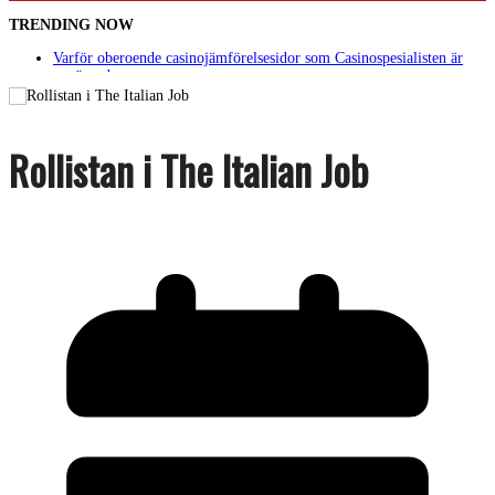
TRENDING NOW
Varför oberoende casinojämförelsesidor som Casinospesialisten är
avgörande
Picknickbord utomhus i olika modeller för trädgård och offentlig
miljö
Svenska streamingtittare formar kvällens underhållning på nya sätt
ForMotion – ortopedteknik och bandagist i Sverige
Rollistan i The Italian Job
Det fysiologiska teknikskiftet: Den medicinska utvecklingen öppnar
nya dörrar