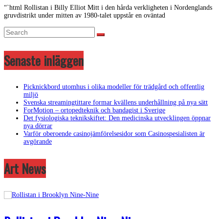
“`html Rollistan i Billy Elliot Mitt i den hårda verkligheten i Nordenglands
gruvdistrikt under mitten av 1980-talet uppstår en oväntad
Senaste inläggen
Picknickbord utomhus i olika modeller för trädgård och offentlig
miljö
Svenska streamingtittare formar kvällens underhållning på nya sätt
ForMotion – ortopedteknik och bandagist i Sverige
Det fysiologiska teknikskiftet: Den medicinska utvecklingen öppnar
nya dörrar
Varför oberoende casinojämförelsesidor som Casinospesialisten är
avgörande
Art News