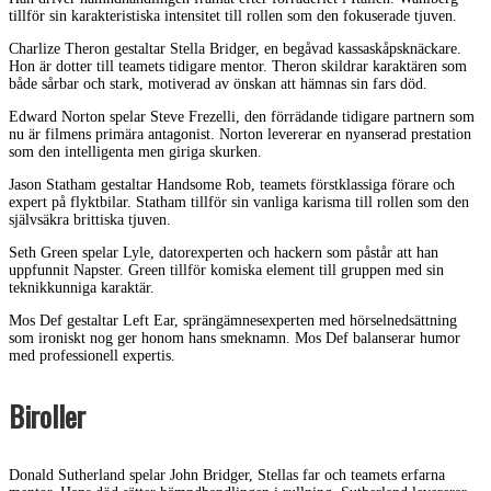
tillför sin karakteristiska intensitet till rollen som den fokuserade tjuven.
Charlize Theron gestaltar Stella Bridger, en begåvad kassaskåpsknäckare.
Hon är dotter till teamets tidigare mentor. Theron skildrar karaktären som
både sårbar och stark, motiverad av önskan att hämnas sin fars död.
Edward Norton spelar Steve Frezelli, den förrädande tidigare partnern som
nu är filmens primära antagonist. Norton levererar en nyanserad prestation
som den intelligenta men giriga skurken.
Jason Statham gestaltar Handsome Rob, teamets förstklassiga förare och
expert på flyktbilar. Statham tillför sin vanliga karisma till rollen som den
självsäkra brittiska tjuven.
Seth Green spelar Lyle, datorexperten och hackern som påstår att han
uppfunnit Napster. Green tillför komiska element till gruppen med sin
teknikkunniga karaktär.
Mos Def gestaltar Left Ear, sprängämnesexperten med hörselnedsättning
som ironiskt nog ger honom hans smeknamn. Mos Def balanserar humor
med professionell expertis.
Biroller
Donald Sutherland spelar John Bridger, Stellas far och teamets erfarna