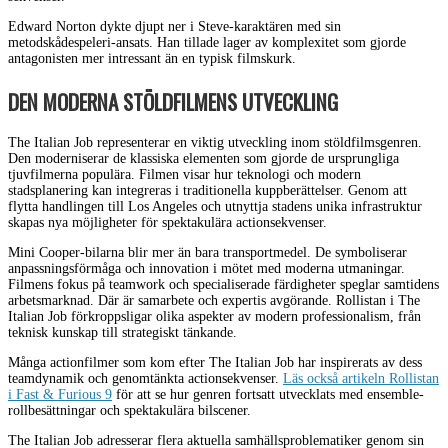
Edward Norton dykte djupt ner i Steve-karaktären med sin
metodskådespeleri-ansats. Han tillade lager av komplexitet som gjorde
antagonisten mer intressant än en typisk filmskurk.
DEN MODERNA STÖLDFILMENS UTVECKLING
The Italian Job representerar en viktig utveckling inom stöldfilmsgenren.
Den moderniserar de klassiska elementen som gjorde de ursprungliga
tjuvfilmerna populära. Filmen visar hur teknologi och modern
stadsplanering kan integreras i traditionella kuppberättelser. Genom att
flytta handlingen till Los Angeles och utnyttja stadens unika infrastruktur
skapas nya möjligheter för spektakulära actionsekvenser.
Mini Cooper-bilarna blir mer än bara transportmedel. De symboliserar
anpassningsförmåga och innovation i mötet med moderna utmaningar.
Filmens fokus på teamwork och specialiserade färdigheter speglar samtidens
arbetsmarknad. Där är samarbete och expertis avgörande. Rollistan i The
Italian Job förkroppsligar olika aspekter av modern professionalism, från
teknisk kunskap till strategiskt tänkande.
Många actionfilmer som kom efter The Italian Job har inspirerats av dess
teamdynamik och genomtänkta actionsekvenser.
Läs också artikeln Rollistan
i Fast & Furious 9
för att se hur genren fortsatt utvecklats med ensemble-
rollbesättningar och spektakulära bilscener.
The Italian Job adresserar flera aktuella samhällsproblematiker genom sin