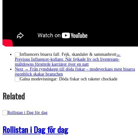
←
Previous
Influencer-kollaps: När fejkade liv och livestream-
mältdowns förstörde karriärer över en natt
Next →
Från rymdskepp till döda fiskar – modeveckans mest bisarra
ögonblick skakar branschen
Related
Rollistan i Dag för dag