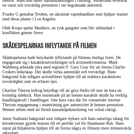
mentor. Hans död sätter hämndhandlingen i rullning. Sutherland levererar
en varm och trovärdig prestation i sin begränsade skärmtid.
Franky G gestaltar Yevhen, en ukrainsk vapenhandlare som hjälper teamet
med deras planer i Los Angeles.
Olek Krupa spelar Mashkov, en rysk gangster som blir inblandad i
konflikten genom Steve.
SKÅDESPELARNAS INFLYTANDE PÅ FILMEN
Skådespelarna hade betydande inflytande på filmens slutliga form. De
engagerade sig i karaktärsutvecklingen och actionsekvenserna. Mark
Wahlberg arbetade nära med regissör F. Gary Gray för att forma Charlie
Crokers ledarskap. Det skulle verka autentiskt och trovärdigt. Hans
bakgrund från tidigare actionfilmer hjälpte till att etablera karaktärens
trovärdighet som en erfaren tjuv.
Charlize Theron bidrog betydligt till att göra Stella till mer än bara en
kvinnlig sidekick. Hon insisterade på att hennes karaktär skulle ha verklig
handlingskraft i handlingen. Inte bara vara där för romantiskt intresse.
Therons engagemang i stuntträning gav autenticitet åt hennes prestation.
Hennes arbete med att förstå kassaskåpsknäckning var också viktigt.
Jason Stathams bakgrund som tidigare dykare och hans naturliga talang för
körsekvenser gjorde honom till ett perfekt val för Handsome Rob. Hans
input på biljakterna hjälpte till att forma några av filmens mest minnesvärda
sekvenser.