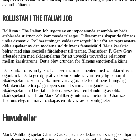
av antihjältarna.
ROLLISTAN I THE ITALIAN JOB
Rollistan i The Italian Job utgörs av en imponerande ensemble av både
etablerade stjärnor och kommande talanger. Tillsammans skapar de filmens
unika dynamik. Rollbesättningen valdes omsorgsfullt ut för att representera
olika aspekter av den moderna stöldfilmens fantasivärld. Varje karaktär
bidrar med sina speciella färdigheter till teamet. Regissören F. Gary Gray
arbetade nära med skådespelarna för att utveckla trovärdiga relationer
mellan karaktärerna. Detta blev grunden för filmens emotionella kärna.
Den starka rollistan lyckas balansera actionelementen med karaktärsdrivna
ögonblick. Detta ger djup åt vad som kunde ha varit en ytlig actionfilm.
Skådespelarnas kemi på skärmen var avgörande för filmens framgång.
Publiken skulle tro på gruppen som ett sammanhängande team.
Skådespelarna i The Italian Job representerar en blandning av olika
skådespelarstilrar. Från Mark Wahlbergs intensiva metod till Charlize
Therons eleganta närvaro skapas en rik väv av personligheter.
Huvudroller
Mark Wahlberg spelar Charlie Croker, teamets ledare och strategiska hjärna.
Han driver hämndhandlingen framåt efter förräderiet i Italien. Wahlberg