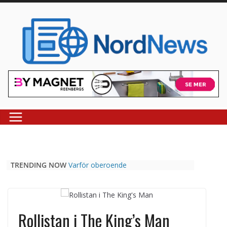
Skip
to
content
TRENDING NOW
Varför oberoende
casinojämförelsesidor som
Casinospesialisten är avgörande
Picknickbord utomhus i olika
modeller för trädgård och offentlig
Rollistan i The King’s Man
miljö
Svenska streamingtittare formar