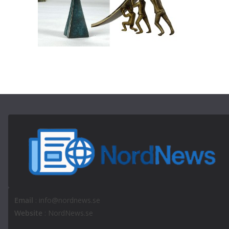
Email
: info@nordnews.se
Website
: NordNews.se