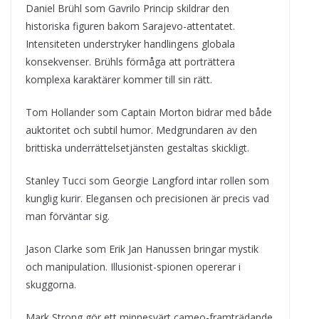
Daniel Brühl som Gavrilo Princip skildrar den
historiska figuren bakom Sarajevo-attentatet.
Intensiteten understryker handlingens globala
konsekvenser. Brühls förmåga att porträttera
komplexa karaktärer kommer till sin rätt.
Tom Hollander som Captain Morton bidrar med både
auktoritet och subtil humor. Medgrundaren av den
brittiska underrättelsetjänsten gestaltas skickligt.
Stanley Tucci som Georgie Langford intar rollen som
kunglig kurir. Elegansen och precisionen är precis vad
man förväntar sig.
Jason Clarke som Erik Jan Hanussen bringar mystik
och manipulation. Illusionist-spionen opererar i
skuggorna.
Mark Strong gör ett minnesvärt cameo-framträdande