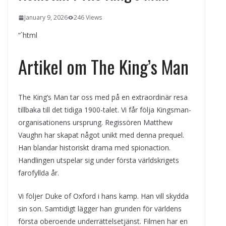
kvällens underhållning på nya sätt
January 9, 2026
246 Views
ForMotion – ortopedteknik och
bandagist i Sverige
“`html
Det fysiologiska teknikskiftet: Den
medicinska utvecklingen öppnar nya
Artikel om The King’s Man
dörrar
The King’s Man tar oss med på en extraordinär resa
tillbaka till det tidiga 1900-talet. Vi får följa Kingsman-
organisationens ursprung. Regissören Matthew
Vaughn har skapat något unikt med denna prequel.
Han blandar historiskt drama med spionaction.
Handlingen utspelar sig under första världskrigets
farofyllda år.
Vi följer Duke of Oxford i hans kamp. Han vill skydda
sin son. Samtidigt lägger han grunden för världens
första oberoende underrättelsetjänst. Filmen har en