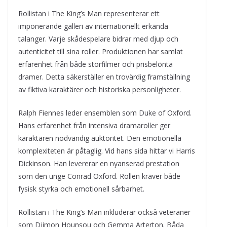
Rollistan i The King’s Man representerar ett
imponerande galleri av internationellt erkända
talanger. Varje skådespelare bidrar med djup och
autenticitet till sina roller. Produktionen har samlat
erfarenhet från både storfilmer och prisbelönta
dramer. Detta säkerställer en trovärdig framställning
av fiktiva karaktärer och historiska personligheter.
Ralph Fiennes leder ensemblen som Duke of Oxford.
Hans erfarenhet från intensiva dramaroller ger
karaktären nödvändig auktoritet. Den emotionella
komplexiteten är påtaglig. Vid hans sida hittar vi Harris
Dickinson. Han levererar en nyanserad prestation
som den unge Conrad Oxford. Rollen kräver både
fysisk styrka och emotionell sårbarhet.
Rollistan i The King’s Man inkluderar också veteraner
som Djimon Hounsou och Gemma Arterton. Båda