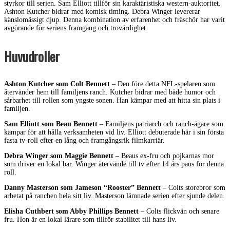
styrkor till serien. Sam Elliott tillför sin karaktäristiska western-auktoritet.
Ashton Kutcher bidrar med komisk timing. Debra Winger levererar
känslomässigt djup. Denna kombination av erfarenhet och fräschör har varit
avgörande för seriens framgång och trovärdighet.
Huvudroller
Ashton Kutcher som Colt Bennett
– Den före detta NFL-spelaren som
återvänder hem till familjens ranch. Kutcher bidrar med både humor och
sårbarhet till rollen som yngste sonen. Han kämpar med att hitta sin plats i
familjen.
Sam Elliott som Beau Bennett
– Familjens patriarch och ranch-ägare som
kämpar för att hålla verksamheten vid liv. Elliott debuterade här i sin första
fasta tv-roll efter en lång och framgångsrik filmkarriär.
Debra Winger som Maggie Bennett
– Beaus ex-fru och pojkarnas mor
som driver en lokal bar. Winger återvände till tv efter 14 års paus för denna
roll.
Danny Masterson som Jameson “Rooster” Bennett
– Colts storebror som
arbetat på ranchen hela sitt liv. Masterson lämnade serien efter sjunde delen.
Elisha Cuthbert som Abby Phillips Bennett
– Colts flickvän och senare
fru. Hon är en lokal lärare som tillför stabilitet till hans liv.