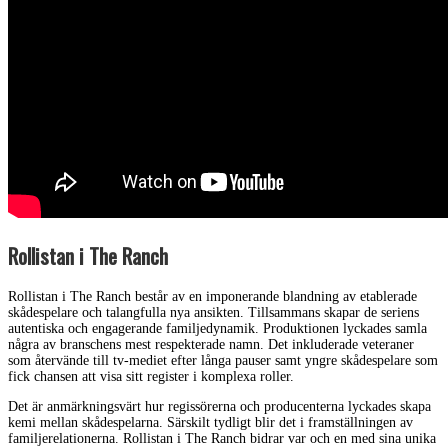
Rollistan i The Ranch
Rollistan i The Ranch består av en imponerande blandning av etablerade
skådespelare och talangfulla nya ansikten. Tillsammans skapar de seriens
autentiska och engagerande familjedynamik. Produktionen lyckades samla
några av branschens mest respekterade namn. Det inkluderade veteraner
som återvände till tv-mediet efter långa pauser samt yngre skådespelare som
fick chansen att visa sitt register i komplexa roller.
Det är anmärkningsvärt hur regissörerna och producenterna lyckades skapa
kemi mellan skådespelarna. Särskilt tydligt blir det i framställningen av
familjerelationerna. Rollistan i The Ranch bidrar var och en med sina unika