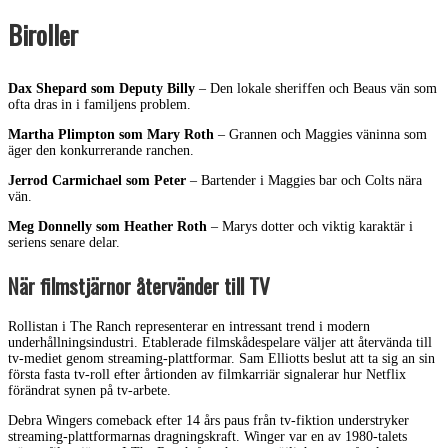
Biroller
Dax Shepard som Deputy Billy
– Den lokale sheriffen och Beaus vän som
ofta dras in i familjens problem.
Martha Plimpton som Mary Roth
– Grannen och Maggies väninna som
äger den konkurrerande ranchen.
Jerrod Carmichael som Peter
– Bartender i Maggies bar och Colts nära
vän.
Meg Donnelly som Heather Roth
– Marys dotter och viktig karaktär i
seriens senare delar.
När filmstjärnor återvänder till TV
Rollistan i The Ranch representerar en intressant trend i modern
underhållningsindustri. Etablerade filmskådespelare väljer att återvända till
tv-mediet genom streaming-plattformar. Sam Elliotts beslut att ta sig an sin
första fasta tv-roll efter årtionden av filmkarriär signalerar hur Netflix
förändrat synen på tv-arbete.
Debra Wingers comeback efter 14 års paus från tv-fiktion understryker
streaming-plattformarnas dragningskraft. Winger var en av 1980-talets