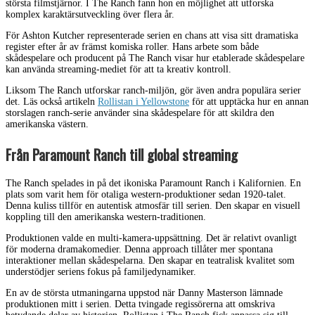
största filmstjärnor. I The Ranch fann hon en möjlighet att utforska
komplex karaktärsutveckling över flera år.
För Ashton Kutcher representerade serien en chans att visa sitt dramatiska
register efter år av främst komiska roller. Hans arbete som både
skådespelare och producent på The Ranch visar hur etablerade skådespelare
kan använda streaming-mediet för att ta kreativ kontroll.
Liksom The Ranch utforskar ranch-miljön, gör även andra populära serier
det. Läs också artikeln
Rollistan i Yellowstone
för att upptäcka hur en annan
storslagen ranch-serie använder sina skådespelare för att skildra den
amerikanska västern.
Från Paramount Ranch till global streaming
The Ranch spelades in på det ikoniska Paramount Ranch i Kalifornien. En
plats som varit hem för otaliga western-produktioner sedan 1920-talet.
Denna kuliss tillför en autentisk atmosfär till serien. Den skapar en visuell
koppling till den amerikanska western-traditionen.
Produktionen valde en multi-kamera-uppsättning. Det är relativt ovanligt
för moderna dramakomedier. Denna approach tillåter mer spontana
interaktioner mellan skådespelarna. Den skapar en teatralisk kvalitet som
understödjer seriens fokus på familjedynamiker.
En av de största utmaningarna uppstod när Danny Masterson lämnade
produktionen mitt i serien. Detta tvingade regissörerna att omskriva