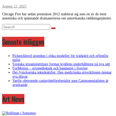
August 12, 2025
Chicago Fire har sedan premiären 2012 etablerat sig som en av de mest
autentiska och spännande dramaserierna om amerikanska räddningstjänster.
Senaste inläggen
Picknickbord utomhus i olika modeller för trädgård och offentlig
miljö
Svenska streamingtittare formar kvällens underhållning på nya sätt
ForMotion – ortopedteknik och bandagist i Sverige
Det fysiologiska teknikskiftet: Den medicinska utvecklingen öppnar
nya dörrar
Varför oberoende casinojämförelsesidor som Casinospesialisten är
avgörande
Art News