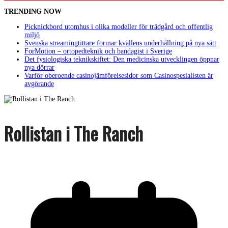
TRENDING NOW
Picknickbord utomhus i olika modeller för trädgård och offentlig
miljö
Svenska streamingtittare formar kvällens underhållning på nya sätt
ForMotion – ortopedteknik och bandagist i Sverige
Det fysiologiska teknikskiftet: Den medicinska utvecklingen öppnar
nya dörrar
Varför oberoende casinojämförelsesidor som Casinospesialisten är
avgörande
Rollistan i The Ranch