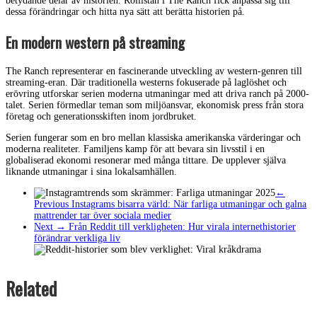
betydande delar av historien. Rollistan i The Ranch fick anpassa sig till
dessa förändringar och hitta nya sätt att berätta historien på.
En modern western på streaming
The Ranch representerar en fascinerande utveckling av western-genren till
streaming-eran. Där traditionella westerns fokuserade på laglöshet och
erövring utforskar serien moderna utmaningar med att driva ranch på 2000-
talet. Serien förmedlar teman som miljöansvar, ekonomisk press från stora
företag och generationsskiften inom jordbruket.
Serien fungerar som en bro mellan klassiska amerikanska värderingar och
moderna realiteter. Familjens kamp för att bevara sin livsstil i en
globaliserad ekonomi resonerar med många tittare. De upplever själva
liknande utmaningar i sina lokalsamhällen.
←
Previous
Instagrams bisarra värld: När farliga utmaningar och galna
mattrender tar över sociala medier
Next →
Från Reddit till verkligheten: Hur virala internethistorier
förändrar verkliga liv
Related