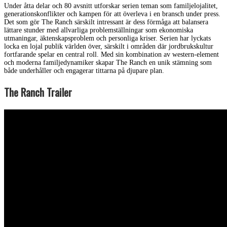
Under åtta delar och 80 avsnitt utforskar serien teman som familjelojalitet,
generationskonflikter och kampen för att överleva i en bransch under press.
Det som gör The Ranch särskilt intressant är dess förmåga att balansera
lättare stunder med allvarliga problemställningar som ekonomiska
utmaningar, äktenskapsproblem och personliga kriser. Serien har lyckats
locka en lojal publik världen över, särskilt i områden där jordbrukskultur
fortfarande spelar en central roll. Med sin kombination av western-element
och moderna familjedynamiker skapar The Ranch en unik stämning som
både underhåller och engagerar tittarna på djupare plan.
The Ranch Trailer