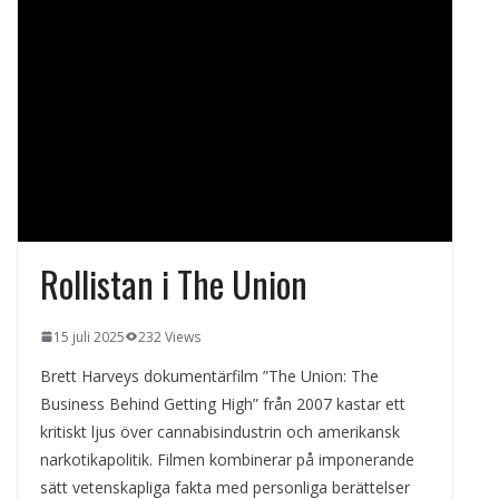
kvällens underhållning på nya sätt
ForMotion – ortopedteknik och
bandagist i Sverige
Det fysiologiska teknikskiftet: Den
medicinska utvecklingen öppnar nya
dörrar
Rollistan i The Union
15 juli 2025
232 Views
Brett Harveys dokumentärfilm ”The Union: The
Business Behind Getting High” från 2007 kastar ett
kritiskt ljus över cannabisindustrin och amerikansk
narkotikapolitik. Filmen kombinerar på imponerande
sätt vetenskapliga fakta med personliga berättelser