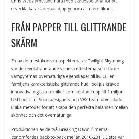
Chris Weitz arbetade nära med skådespelarna för att
utveckla karaktärernas djup genom alla fem filmer.
FRÅN PAPPER TILL GLITTRANDE
SKÄRM
En av de mest ikoniska aspekterna av Twilight Skymning
var de revolutionerande visuella effekterna som förde
vampyrernas övernaturliga egenskaper till liv. Cullen-
familjens karakteristiska glittrande hud i solljus krävde
innovativa digitala tekniker som kostade upp till 1 miljon
USD per film. Sminkdesigners och VFX-team utvecklade
unika metoder för att skapa den perfekta balansen mellan
skönhet och det övernaturliga.
Produktionen av de två Breaking Dawn-filmerna
genomfördes back-to-back mellan 2010-2011. Detta var