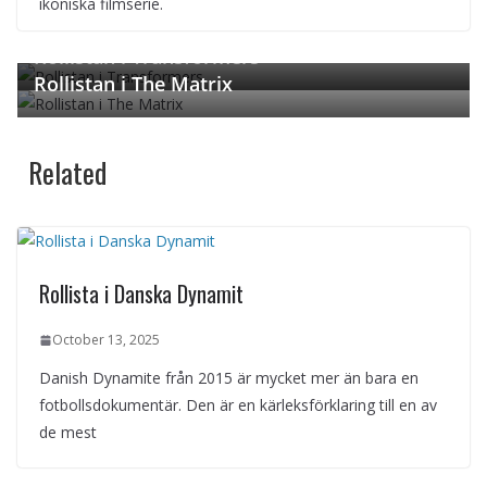
ikoniska filmserie.
← Previous
Next →
Rollistan i Transformers
Rollistan i The Matrix
Related
Rollista i Danska Dynamit
October 13, 2025
Danish Dynamite från 2015 är mycket mer än bara en
fotbollsdokumentär. Den är en kärleksförklaring till en av
de mest