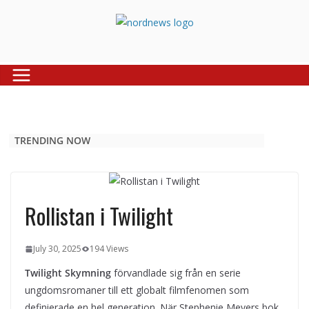
Skip
to
content
TRENDING NOW
Rollistan i Twilight
July 30, 2025
194 Views
Twilight Skymning
förvandlade sig från en serie
ungdomsromaner till ett globalt filmfenomen som
definierade en hel generation. När Stephenie Meyers bok