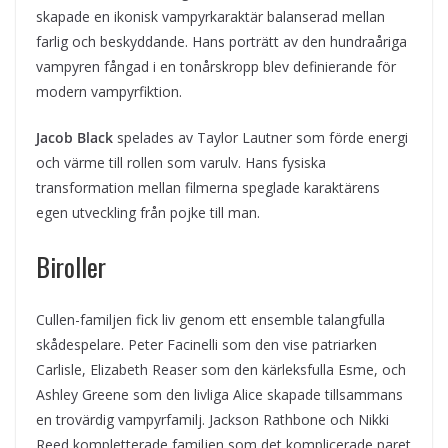
skapade en ikonisk vampyrkaraktär balanserad mellan
farlig och beskyddande. Hans porträtt av den hundraåriga
vampyren fångad i en tonårskropp blev definierande för
modern vampyrfiktion.
Jacob Black
spelades av Taylor Lautner som förde energi
och värme till rollen som varulv. Hans fysiska
transformation mellan filmerna speglade karaktärens
egen utveckling från pojke till man.
Biroller
Cullen-familjen fick liv genom ett ensemble talangfulla
skådespelare. Peter Facinelli som den vise patriarken
Carlisle, Elizabeth Reaser som den kärleksfulla Esme, och
Ashley Greene som den livliga Alice skapade tillsammans
en trovärdig vampyrfamilj. Jackson Rathbone och Nikki
Reed kompletterade familjen som det komplicerade paret