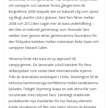
om vampyrer och varulvar första gången kom till
biograferna 2008 skapade den en kulturell våg som spred
sig långt utanför USA:s gränser. Med fem filmer mellan
2008 och 2012 blev sagan mer än bara underhållning –
den blev en kulturell gemenskap som förenade fans
världen över genom deras gemensamma fascination för
den förbjudna kärleken mellan människan Bella Swan och
vampyren Edward Cullen.
Filmerna förde inte bara en ny approach till
vampyrgenren. De lanserade också karriärer för flera
skådespelare som sedan blivit internationella stjärnor.
Från de dramatiska landskapen i Forks, Washington till de
intensiva känslomässiga konflikterna mellan karaktärerna
lyckades Twilight Skymning skapa en unik atmosfär som
resonerade med miljoner fans. Samtidigt etablerade
produktionen nya standarder för hur fantasy-element
kunde visualiseras på film, inte minst genom de ikoniska