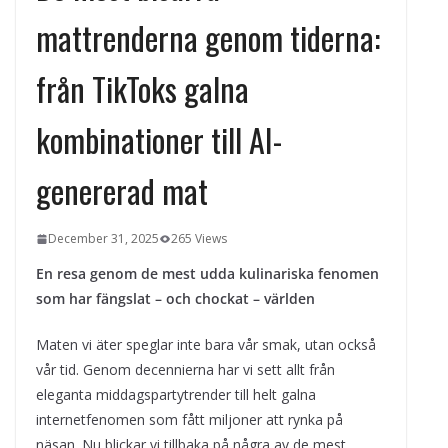
kvällens underhållning på nya sätt
mattrenderna genom tiderna:
ForMotion – ortopedteknik och
bandagist i Sverige
från TikToks galna
Det fysiologiska teknikskiftet: Den
medicinska utvecklingen öppnar nya
dörrar
kombinationer till AI-
genererad mat
December 31, 2025
265 Views
En resa genom de mest udda kulinariska fenomen
som har fängslat – och chockat – världen
Maten vi äter speglar inte bara vår smak, utan också
vår tid. Genom decennierna har vi sett allt från
eleganta middagspartytrender till helt galna
internetfenomen som fått miljoner att rynka på
näsan. Nu blickar vi tillbaka på några av de mest