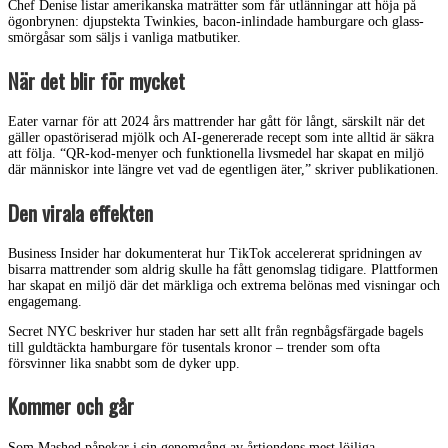
Chef Denise listar amerikanska maträtter som får utlänningar att höja på
ögonbrynen: djupstekta Twinkies, bacon-inlindade hamburgare och glass-
smörgåsar som säljs i vanliga matbutiker.
När det blir för mycket
Eater varnar för att 2024 års mattrender har gått för långt, särskilt när det
gäller opastöriserad mjölk och AI-genererade recept som inte alltid är säkra
att följa. “QR-kod-menyer och funktionella livsmedel har skapat en miljö
där människor inte längre vet vad de egentligen äter,” skriver publikationen.
Den virala effekten
Business Insider har dokumenterat hur TikTok accelererat spridningen av
bisarra mattrender som aldrig skulle ha fått genomslag tidigare. Plattformen
har skapat en miljö där det märkliga och extrema belönas med visningar och
engagemang.
Secret NYC beskriver hur staden har sett allt från regnbågsfärgade bagels
till guldtäckta hamburgare för tusentals kronor – trender som ofta
försvinner lika snabbt som de dyker upp.
Kommer och går
Som Mashed påpekar i sin genomgång av årtiondens mest löjliga