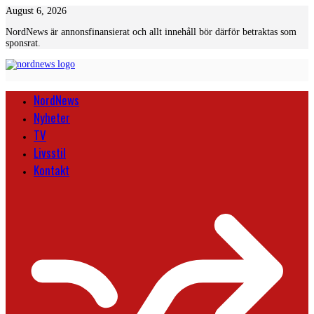
Skip
August 6, 2026
to
NordNews är annonsfinansierat och allt innehåll bör därför betraktas som
content
sponsrat.
NordNews
Nyheter
TV
Livsstil
Kontakt