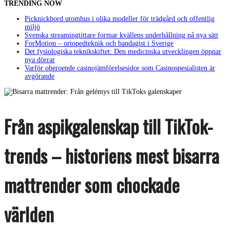
TRENDING NOW
Picknickbord utomhus i olika modeller för trädgård och offentlig
miljö
Svenska streamingtittare formar kvällens underhållning på nya sätt
ForMotion – ortopedteknik och bandagist i Sverige
Det fysiologiska teknikskiftet: Den medicinska utvecklingen öppnar
nya dörrar
Varför oberoende casinojämförelsesidor som Casinospesialisten är
avgörande
Från aspikgalenskap till TikTok-
trends – historiens mest bisarra
mattrender som chockade
världen