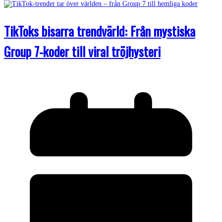
TikToks bisarra trendvärld: Från mystiska
Group 7-koder till viral tröjhysteri