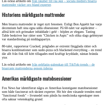
Läs också artikeln om
från iskuber till råa ägg – sociala mediers bisarra
mattrender väcker oro bland experter
.
Historiens märkligaste mattrender
Men bisarra mattrender är inget nytt fenomen. Enligt Bon Appétit har varje
decennium haft sina egna udda obsessioner. På 60-talet var aspikrätter –
alltså kött och grönsaker inbäddade i gelé – höjden av elegans. Tasting
Table beskriver hur rätter som “Chicken in Aspic” och olika slags gelémyser
var standardinslag på middagspartyn.
80-talet, rapporterar Cracked, präglades av extremt färgglada rätter och
bisarra kombinationer som sushi-pizza och blackened everything – en trend
där allt från fisk till kött tillagades med kraftigt kryddade, nästan brända
ytor.
Läs också artikeln om
från gelélatin-galenskap till TikTok-trends – de
bisarraste mattrenderna genom tiderna
.
Amerikas märkligaste matobsessioner
Fox News har identifierat några av Amerikas konstigaste matobsessioner
som både fascinerat och skrämt experter. Hit hör den växande trenden med
“functional foods” – livsmedel som påstås ha medicinska egenskaper men
ofta saknar vetenskaplig grund.