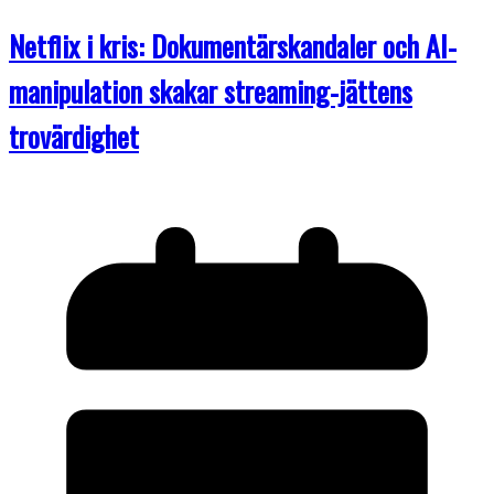
Netflix i kris: Dokumentärskandaler och AI-
manipulation skakar streaming-jättens
trovärdighet