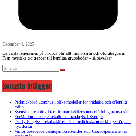
December 4, 2025
De virala fenomenen på TikTok blir allt mer bisarra och oförutsägbara.
Från mystiska tröjtrender till hemliga gruppkoder – så påverkar
Senaste inläggen
Picknickbord utomhus i olika modeller för trädgård och offentlig
miljö
Svenska streamingtittare formar kvällens underhållning på nya sätt
ForMotion – ortopedteknik och bandagist i Sverige
Det fysiologiska teknikskiftet: Den medicinska utvecklingen öppnar
nya dörrar
Varför oberoende casinojämförelsesidor som Casinospesialisten är