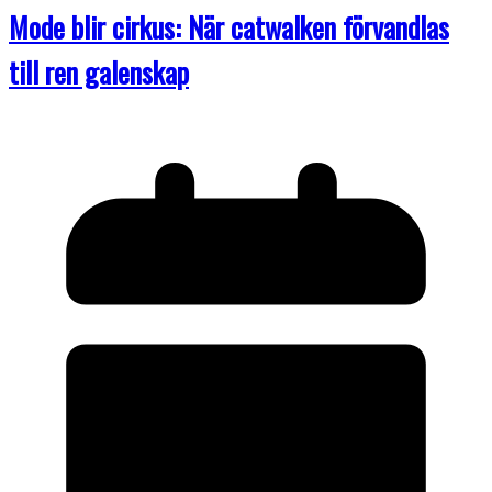
Mode blir cirkus: När catwalken förvandlas
till ren galenskap