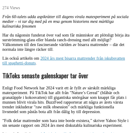
274 Views
Från 60-talets udda aspikrätter till dagens virala matexperiment på sociala
medier – vi tar dig med på en resa genom historiens mest märkliga
kulinariska fenomen
Har du någonsin funderat över vad som får människor att plötsligt börja äta
surströmming-glass eller blanda ranch-dressing med allt möjligt?
Välkommen till den fascinerande världen av bisarra mattrender – där det
normala inte längre räcker till.
Läs också artikeln om
2024 års mest bisarra mattrender från iskubsvatten
till spaghetti-donuts
.
TikToks senaste galenskaper tar över
Enligt Food Network har 2024 varit ett år fyllt av särskilt märkliga
matexperiment. På TikTok har allt från “Nature’s Cereal” (blåbär och
granatäpple i kokosvatten) till gigantiska smörgåsar som knappt får plats i
munnen blivit virala hits. BuzzFeed rapporterar att några av årets värsta
trender inkluderar “raw milk obsession” och märkliga funktionella
livsmedel som påstås bota allt från dålig hy till depression.
“Folk delar mattrender som bara inte borde existera,” skriver Yahoo Style i
sin senaste rapport om 2024 års mest diskutabla kulinariska experiment.