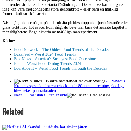
mattrender, är det enda konstanta förändringen. Det som verkar helt galet
idag kan vara morgondagens stora genombrott – eller bara en märklig
fotnot i kulinarisk historia.
Nästa gång du ser någon på TikTok äta pickles doppade i jordnötssmör eller
glass täckt med hot sauce, kom ihåg: du bevittnar bara det senaste kapitlet i
mänsklighetens långa historia av märkliga matexperiment.
Källor:
Food Network – The Oddest Food Trends of the Decades
BuzzFeed – Worst 2024 Food Trends
Fox News – America’s Strangest Food Obsessions
Eater – Worst Food Dining Trends 2024
Bon Appétit – Weird Food Trends Through the Decades
← Previous
Kromets spektakulära comeback – när 80-talets inredning plötsligt
blev hetast på marknaden
Next →
Rollistan i Utan ansikte
Related