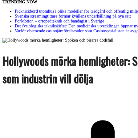
TRENDING NOW
Picknickbord utomhus i olika modeller för trädgård och offentlig milj
Svenska streamingtittare formar kvällens underhållning på nya sätt
ForMotion – ortopedteknik och bandagist i Sverige
Det fysiologiska teknikskiftet: Den medicinska utvecklingen öppnar ny
Varför oberoende casinojämförelsesidor som Casinospesialisten är avg
Hollywoods mörka hemligheter: Sp
som industrin vill dölja