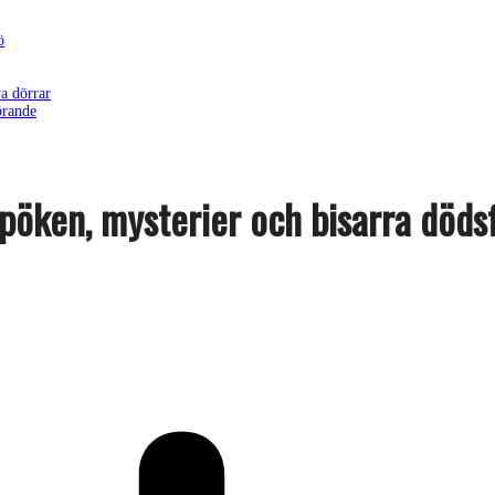
ö
a dörrar
örande
öken, mysterier och bisarra dödsf