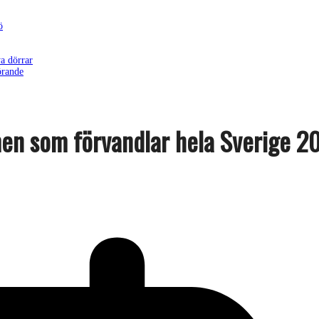
ö
a dörrar
örande
men som förvandlar hela Sverige 2