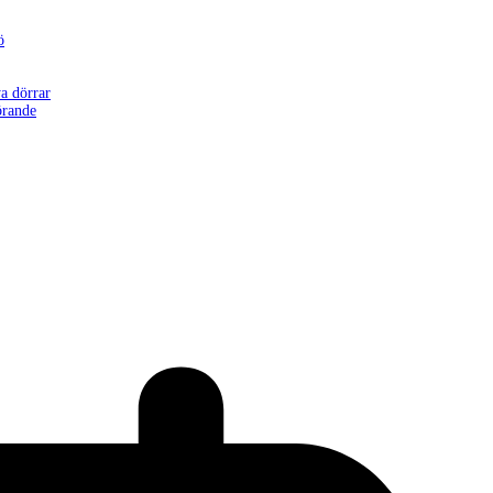
ö
a dörrar
örande