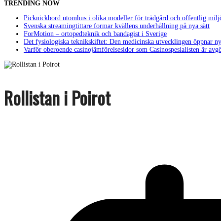
TRENDING NOW
Picknickbord utomhus i olika modeller för trädgård och offentlig milj
Svenska streamingtittare formar kvällens underhållning på nya sätt
ForMotion – ortopedteknik och bandagist i Sverige
Det fysiologiska teknikskiftet: Den medicinska utvecklingen öppnar ny
Varför oberoende casinojämförelsesidor som Casinospesialisten är avg
Rollistan i Poirot