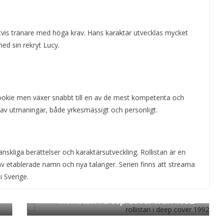
tvis tränare med höga krav. Hans karaktär utvecklas mycket
ed sin rekryt Lucy.
rookie men växer snabbt till en av de mest kompetenta och
d av utmaningar, både yrkesmässigt och personligt.
skliga berättelser och karaktärsutveckling. Rollistan är en
v etablerade namn och nya talanger. Serien finns att streama
i Sverige.
Rollistan i Deep Cover från 1992
Next →