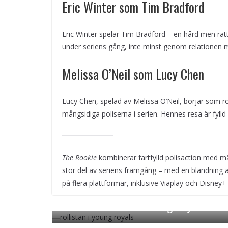
Eric Winter som Tim Bradford
Eric Winter spelar Tim Bradford – en hård men rät
under seriens gång, inte minst genom relationen m
Melissa O’Neil som Lucy Chen
Lucy Chen, spelad av Melissa O’Neil, börjar som 
mångsidiga poliserna i serien. Hennes resa är fyll
The Rookie
kombinerar fartfylld polisaction med män
stor del av seriens framgång – med en blandning a
på flera plattformar, inklusive Viaplay och Disney+ 
Rollistan i Young Royals
← Previous