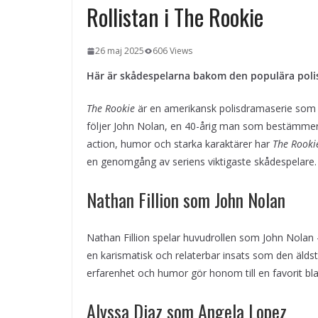
miljö
Rollistan i The Rookie
Svenska streamingtittare formar
kvällens underhållning på nya sätt
ForMotion – ortopedteknik och
26 maj 2025
606 Views
bandagist i Sverige
Det fysiologiska teknikskiftet: Den
Här är skådespelarna bakom den populära poli
medicinska utvecklingen öppnar n
dörrar
The Rookie
är en amerikansk polisdramaserie som har
följer John Nolan, en 40-årig man som bestämmer s
action, humor och starka karaktärer har
The Rooki
en genomgång av seriens viktigaste skådespelare.
Nathan Fillion som John Nolan
Nathan Fillion spelar huvudrollen som John Nolan 
en karismatisk och relaterbar insats som den älds
erfarenhet och humor gör honom till en favorit bl
Alyssa Diaz som Angela Lopez