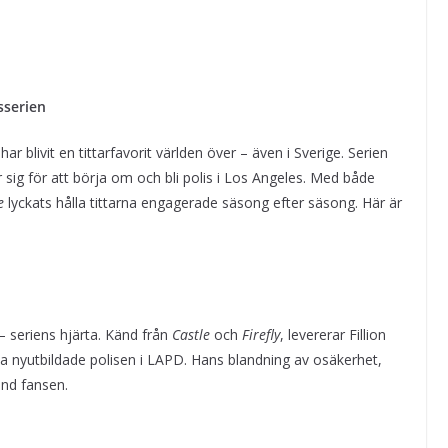
sserien
ya
 blivit en tittarfavorit världen över – även i Sverige. Serien
ig för att börja om och bli polis i Los Angeles. Med både
e
lyckats hålla tittarna engagerade säsong efter säsong. Här är
– seriens hjärta. Känd från
Castle
och
Firefly
, levererar Fillion
ta nyutbildade polisen i LAPD. Hans blandning av osäkerhet,
and fansen.