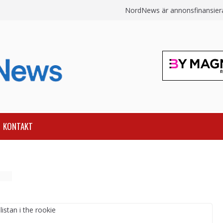
NordNews är annonsfinansierat
KONTAKT