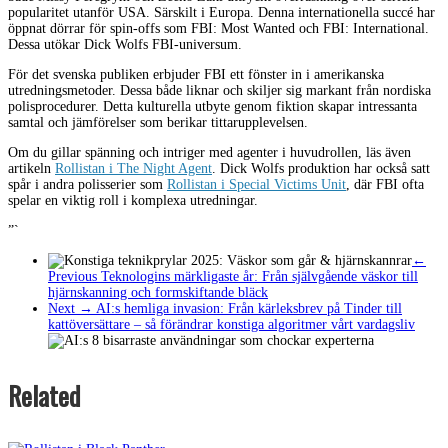
popularitet utanför USA. Särskilt i Europa. Denna internationella succé har
öppnat dörrar för spin-offs som FBI: Most Wanted och FBI: International.
Dessa utökar Dick Wolfs FBI-universum.
För det svenska publiken erbjuder FBI ett fönster in i amerikanska
utredningsmetoder. Dessa både liknar och skiljer sig markant från nordiska
polisprocedurer. Detta kulturella utbyte genom fiktion skapar intressanta
samtal och jämförelser som berikar tittarupplevelsen.
Om du gillar spänning och intriger med agenter i huvudrollen, läs även
artikeln
Rollistan i The Night Agent
. Dick Wolfs produktion har också satt
spår i andra polisserier som
Rollistan i Special Victims Unit
, där FBI ofta
spelar en viktig roll i komplexa utredningar.
”`
←
Previous
Teknologins märkligaste år: Från självgående väskor till
hjärnskanning och formskiftande bläck
Next →
AI:s hemliga invasion: Från kärleksbrev på Tinder till
kattöversättare – så förändrar konstiga algoritmer vårt vardagsliv
Related