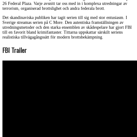
26 Federal Plaza. Varje avsnitt tar oss med in i komplexa utredningar av
terrorism, organiserad brottslighet och andra federala brott.
Det skandinaviska publiken har tagit serien till sig med stor entusiasm. I
Sverige streamas serien på C More. Den autentiska framställningen av
utredningsmetoder och den starka ensemblen av skådespelare har gjort FBI
till en favorit bland krimifantaster. Tittarna uppskattar särskilt seriens
realistiska tillvägagångssätt för modern brottsbekämpning.
FBI Trailer