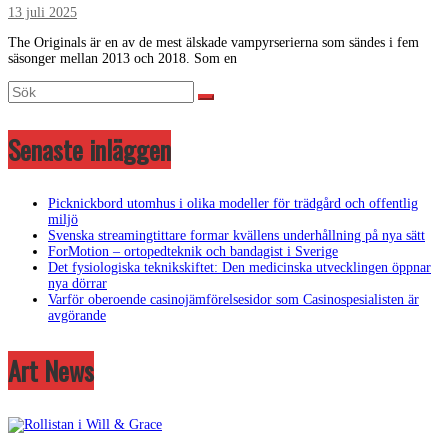
13 juli 2025
The Originals är en av de mest älskade vampyrserierna som sändes i fem
säsonger mellan 2013 och 2018. Som en
Senaste inläggen
Picknickbord utomhus i olika modeller för trädgård och offentlig
miljö
Svenska streamingtittare formar kvällens underhållning på nya sätt
ForMotion – ortopedteknik och bandagist i Sverige
Det fysiologiska teknikskiftet: Den medicinska utvecklingen öppnar
nya dörrar
Varför oberoende casinojämförelsesidor som Casinospesialisten är
avgörande
Art News