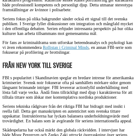
karaktärers progression. Katherine Renee Kanes porträttering ger karaktären
både professionell kompetens och personligt djup. Detta utmanar stereotypa
framställningar av kvinnor i polisarbete.
Seriens fokus på olika bakgrunder sänder också ett signal till det svenska
publiken. I Sverige fyller diskussioner om integration och mångfald mycket
i den offentliga debatten. Serien erbjuder intressanta perspektiv på hur olika
kulturer kan arbeta tillsammans mot gemensamma mål.
För fans av kriminaldrama som utforskar beteendeanalys och psykologi kan
vi även rekommendera
Rollistan i Criminal Minds
, en annan FBI-serie som
fokuserar på profilering av brottslingar.
FRÅN NEW YORK TILL SVERIGE
FBI:s popularitet i Skandinavien speglar en bredare intresse för amerikanska
krimiserier. Svensk noir fokuserar ofta på samhällets mörkare sidor genom
långsamt brinnande intriger. FBI levererar actionfylld underhållning med
lösta fall varje vecka. Ändå finns tillräckligt med djup i karaktärerna för att
tilltala tittare som älskar mer kontemplativa nordiska produktioner.
Seriens tekniska rådgivare från det riktiga FBI har bidragit med insikt i
reella fall. Detta ger manuskripten en autenticitet som svenska tittare
uppskattar. Instruktörerna har lyckats balansera underholdningsvärde med
trovärdighet. En balans som är avgörande för seriens internationella appeal.
Skådespelarna har också märkt den globala räckvidden. I intervjuer har
både Missy Peregrym och Zeeko Zaki uttryckt överraskning över seriens