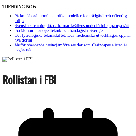
TRENDING NOW
Picknickbord utomhus i olika modeller för trädgård och offentlig
miljö
Svenska streamingtittare formar kvällens underhållning på nya sätt
ForMotion – ortopedteknik och bandagist i Sverige
Det fysiologiska teknikskiftet: Den medicinska utvecklingen öppnar
nya dörrar
Varför oberoende casinojämförelsesidor som Casinospesialisten är
avgörande
Rollistan i FBI