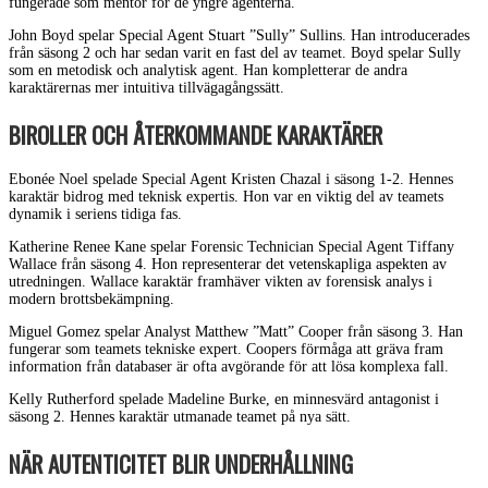
fungerade som mentor för de yngre agenterna.
John Boyd spelar Special Agent Stuart ”Sully” Sullins. Han introducerades
från säsong 2 och har sedan varit en fast del av teamet. Boyd spelar Sully
som en metodisk och analytisk agent. Han kompletterar de andra
karaktärernas mer intuitiva tillvägagångssätt.
BIROLLER OCH ÅTERKOMMANDE KARAKTÄRER
Ebonée Noel spelade Special Agent Kristen Chazal i säsong 1-2. Hennes
karaktär bidrog med teknisk expertis. Hon var en viktig del av teamets
dynamik i seriens tidiga fas.
Katherine Renee Kane spelar Forensic Technician Special Agent Tiffany
Wallace från säsong 4. Hon representerar det vetenskapliga aspekten av
utredningen. Wallace karaktär framhäver vikten av forensisk analys i
modern brottsbekämpning.
Miguel Gomez spelar Analyst Matthew ”Matt” Cooper från säsong 3. Han
fungerar som teamets tekniske expert. Coopers förmåga att gräva fram
information från databaser är ofta avgörande för att lösa komplexa fall.
Kelly Rutherford spelade Madeline Burke, en minnesvärd antagonist i
säsong 2. Hennes karaktär utmanade teamet på nya sätt.
NÄR AUTENTICITET BLIR UNDERHÅLLNING