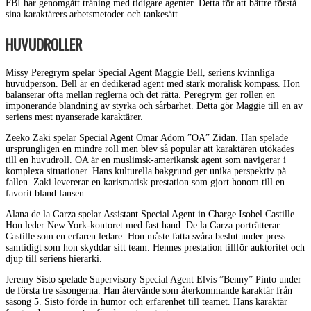
FBI har genomgått träning med tidigare agenter. Detta för att bättre förstå
sina karaktärers arbetsmetoder och tankesätt.
HUVUDROLLER
Missy Peregrym spelar Special Agent Maggie Bell, seriens kvinnliga
huvudperson. Bell är en dedikerad agent med stark moralisk kompass. Hon
balanserar ofta mellan reglerna och det rätta. Peregrym ger rollen en
imponerande blandning av styrka och sårbarhet. Detta gör Maggie till en av
seriens mest nyanserade karaktärer.
Zeeko Zaki spelar Special Agent Omar Adom ”OA” Zidan. Han spelade
ursprungligen en mindre roll men blev så populär att karaktären utökades
till en huvudroll. OA är en muslimsk-amerikansk agent som navigerar i
komplexa situationer. Hans kulturella bakgrund ger unika perspektiv på
fallen. Zaki levererar en karismatisk prestation som gjort honom till en
favorit bland fansen.
Alana de la Garza spelar Assistant Special Agent in Charge Isobel Castille.
Hon leder New York-kontoret med fast hand. De la Garza porträtterar
Castille som en erfaren ledare. Hon måste fatta svåra beslut under press
samtidigt som hon skyddar sitt team. Hennes prestation tillför auktoritet och
djup till seriens hierarki.
Jeremy Sisto spelade Supervisory Special Agent Elvis ”Benny” Pinto under
de första tre säsongerna. Han återvände som återkommande karaktär från
säsong 5. Sisto förde in humor och erfarenhet till teamet. Hans karaktär