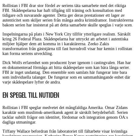
Rollistan i FBI drar stor fördel av seriens täta samarbete med det riktiga
FBI. Skådespelarna har haft tillgång till träning och konsultation med
tidigare och nuvarande agenter. Detta ger deras prestationer ett lager av
autenticitet som skiljer serien från många andra krimidramor. Instruktörerna
bakom serien har insisterat på att detta samarbete skulle speglas i varje scen.
Inspelningarna på plats i New York City tillför ytterligare realism. Särskilt
kring 26 Federal Plaza. Skådespelarna har uttryckt att arbetet i autentiska
miljöer hjälper dem att komma in i karaktärerna. Zeeko Zakis
transformation från gäststjärna till fast huvudroll visar hur kemin i rollistan
kan forma seriens utveckling.
Dick Wolfs erfarenhet som producent lyser igenom i castingvalen. Han har
en dokumenterad förmåga att hitta skådespelare som kan bära långa serier.
FBI är inget undantag. Den ensemble som samlats här fungerar inte bara
som individuella talanger. De fungerar som en sammanhängande enhet där
varje skådespelare lyfter de andra.
EN SPEGEL TILL NUTIDEN
Rollistan i FBI speglar medvetet det mångfaldiga Amerika. Omar Zidans
karaktär som muslimsk-amerikansk agent är särskilt betydelsefull. Serien
tacklar subtilt frågor om identitet, fördomar och integration genom OA:s
dagliga utmaningar.
Tiffany Wallace befordran från laboratoriet till fältarbete visar kvinnliga