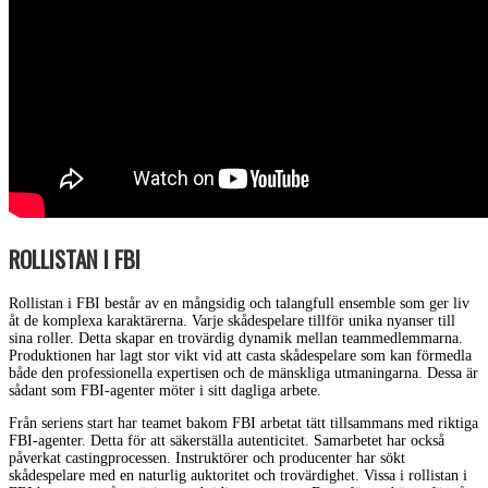
ROLLISTAN I FBI
Rollistan i FBI består av en mångsidig och talangfull ensemble som ger liv
åt de komplexa karaktärerna. Varje skådespelare tillför unika nyanser till
sina roller. Detta skapar en trovärdig dynamik mellan teammedlemmarna.
Produktionen har lagt stor vikt vid att casta skådespelare som kan förmedla
både den professionella expertisen och de mänskliga utmaningarna. Dessa är
sådant som FBI-agenter möter i sitt dagliga arbete.
Från seriens start har teamet bakom FBI arbetat tätt tillsammans med riktiga
FBI-agenter. Detta för att säkerställa autenticitet. Samarbetet har också
påverkat castingprocessen. Instruktörer och producenter har sökt
skådespelare med en naturlig auktoritet och trovärdighet. Vissa i rollistan i