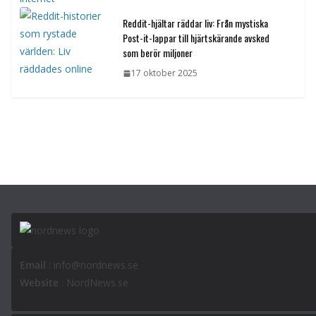
Reddit-hjältar räddar liv: Från mystiska
Post-it-lappar till hjärtskärande avsked
som berör miljoner
17 oktober 2025
Email
: info@nordnews.se
Website
: NordNews.se