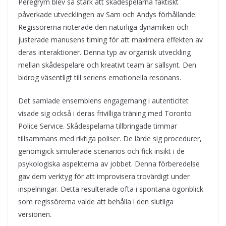
Peregrym blev så stark att skådespelarna faktiskt
påverkade utvecklingen av Sam och Andys förhållande.
Regissörerna noterade den naturliga dynamiken och
justerade manusens timing för att maximera effekten av
deras interaktioner. Denna typ av organisk utveckling
mellan skådespelare och kreativt team är sällsynt. Den
bidrog väsentligt till seriens emotionella resonans.
Det samlade ensemblens engagemang i autenticitet
visade sig också i deras frivilliga träning med Toronto
Police Service. Skådespelarna tillbringade timmar
tillsammans med riktiga poliser. De lärde sig procedurer,
genomgick simulerade scenarios och fick insikt i de
psykologiska aspekterna av jobbet. Denna förberedelse
gav dem verktyg för att improvisera trovärdigt under
inspelningar. Detta resulterade ofta i spontana ögonblick
som regissörerna valde att behålla i den slutliga
versionen.