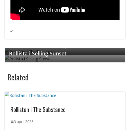
”`
← Previous
Next →
Rollistan i Charlies änglar
Rollista i Selling Sunset
Related
Rollistan i The Substance
3 april 2026