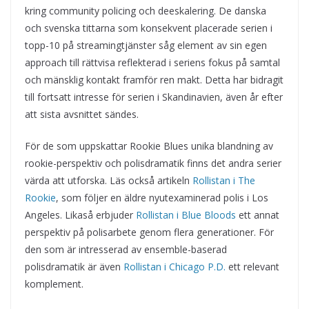
kring community policing och deeskalering. De danska
och svenska tittarna som konsekvent placerade serien i
topp-10 på streamingtjänster såg element av sin egen
approach till rättvisa reflekterad i seriens fokus på samtal
och mänsklig kontakt framför ren makt. Detta har bidragit
till fortsatt intresse för serien i Skandinavien, även år efter
att sista avsnittet sändes.
För de som uppskattar Rookie Blues unika blandning av
rookie-perspektiv och polisdramatik finns det andra serier
värda att utforska. Läs också artikeln
Rollistan i The
Rookie
, som följer en äldre nyutexaminerad polis i Los
Angeles. Likaså erbjuder
Rollistan i Blue Bloods
ett annat
perspektiv på polisarbete genom flera generationer. För
den som är intresserad av ensemble-baserad
polisdramatik är även
Rollistan i Chicago P.D.
ett relevant
komplement.