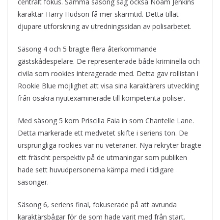
centralt fokus. Samma säsong såg också Noam Jenkins
karaktär Harry Hudson få mer skärmtid. Detta tillät
djupare utforskning av utredningssidan av polisarbetet.
Säsong 4 och 5 bragte flera återkommande
gästskådespelare. De representerade både kriminella och
civila som rookies interagerade med. Detta gav rollistan i
Rookie Blue möjlighet att visa sina karaktärers utveckling
från osäkra nyutexaminerade till kompetenta poliser.
Med säsong 5 kom Priscilla Faia in som Chantelle Lane.
Detta markerade ett medvetet skifte i seriens ton. De
ursprungliga rookies var nu veteraner. Nya rekryter bragte
ett fräscht perspektiv på de utmaningar som publiken
hade sett huvudpersonerna kämpa med i tidigare
säsonger.
Säsong 6, seriens final, fokuserade på att avrunda
karaktärsbågar för de som hade varit med från start.