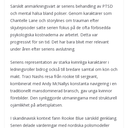
Särskilt anmärkningsvärt är seriens behandling av PTSD
och mental hälsa bland poliser. Genom karaktärer som
Chantelle Lane och storylines om trauman efter
skjutepisoder satte serien fokus på de ofta förbisedda
psykologiska kostnaderna av arbetet. Detta var
progressivt för sin tid. Det har bara blivit mer relevant
under åren efter seriens avslutning.
Seriens representation av starka kvinnliga karaktärer i
ledningsroller bidrog också till bredare samtal om kön och
makt. Traci Nashs resa från rookie till sergeant,
kombinerat med Andy McNallys konstanta navigering i en
traditionellt mansdominerad bransch, gav unga kvinnor
förebilder. Den synliggjorde utmaningarna med strukturell
ojämlikhet på arbetsplatsen.
I skandinavisk kontext fann Rookie Blue särskild genklang.
Serien delade värderingar med nordiska polismodeller