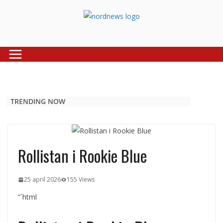
Skip
to
content
TRENDING NOW
Rollistan i Rookie Blue
25 april 2026
155 Views
”`html