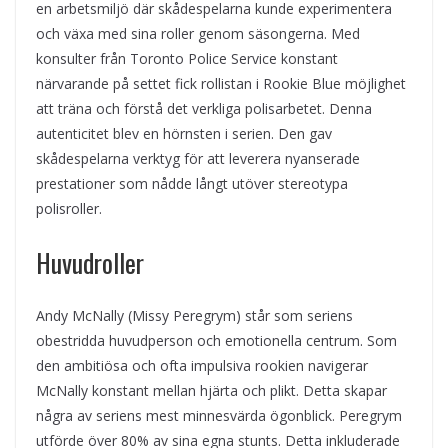
en arbetsmiljö där skådespelarna kunde experimentera
och växa med sina roller genom säsongerna. Med
konsulter från Toronto Police Service konstant
närvarande på settet fick rollistan i Rookie Blue möjlighet
att träna och förstå det verkliga polisarbetet. Denna
autenticitet blev en hörnsten i serien. Den gav
skådespelarna verktyg för att leverera nyanserade
prestationer som nådde långt utöver stereotypa
polisroller.
Huvudroller
Andy McNally (Missy Peregrym) står som seriens
obestridda huvudperson och emotionella centrum. Som
den ambitiösa och ofta impulsiva rookien navigerar
McNally konstant mellan hjärta och plikt. Detta skapar
några av seriens mest minnesvärda ögonblick. Peregrym
utförde över 80% av sina egna stunts. Detta inkluderade