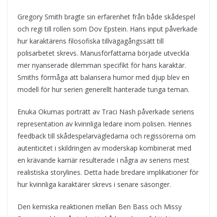
Gregory Smith bragte sin erfarenhet från både skådespel
och regi till rollen som Dov Epstein. Hans input påverkade
hur karaktärens filosofiska tillvägagångssätt till
polisarbetet skrevs. Manusförfattarna började utveckla
mer nyanserade dilemman specifikt för hans karaktär.
Smiths förmåga att balansera humor med djup blev en
modell för hur serien generellt hanterade tunga teman.
Enuka Okumas porträtt av Traci Nash påverkade seriens
representation av kvinnliga ledare inom polisen. Hennes
feedback till skådespelarvägledarna och regissörerna om
autenticitet i skildringen av moderskap kombinerat med
en krävande karriär resulterade i några av seriens mest
realistiska storylines. Detta hade bredare implikationer för
hur kvinnliga karaktärer skrevs i senare säsonger.
Den kemiska reaktionen mellan Ben Bass och Missy