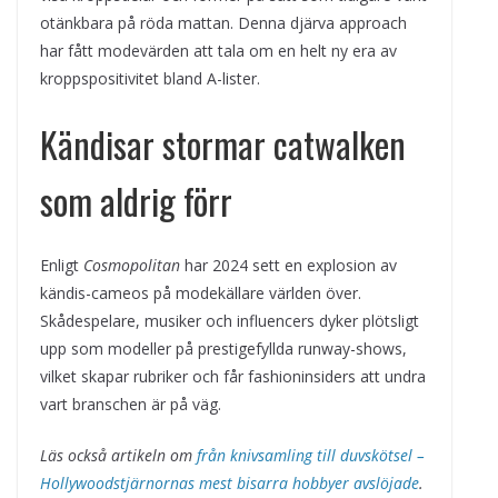
otänkbara på röda mattan. Denna djärva approach
har fått modevärden att tala om en helt ny era av
kroppspositivitet bland A-lister.
Kändisar stormar catwalken
som aldrig förr
Enligt
Cosmopolitan
har 2024 sett en explosion av
kändis-cameos på modekällare världen över.
Skådespelare, musiker och influencers dyker plötsligt
upp som modeller på prestigefyllda runway-shows,
vilket skapar rubriker och får fashioninsiders att undra
vart branschen är på väg.
Läs också artikeln om
från knivsamling till duvskötsel –
Hollywoodstjärnornas mest bisarra hobbyer avslöjade
.