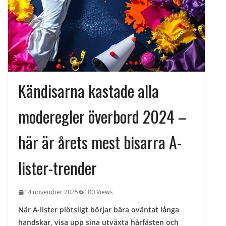
kvällens underhållning på nya sätt
ForMotion – ortopedteknik och
bandagist i Sverige
Det fysiologiska teknikskiftet: Den
medicinska utvecklingen öppnar nya
dörrar
Kändisarna kastade alla
moderegler överbord 2024 –
här är årets mest bisarra A-
lister-trender
14 november 2025
180 Views
När A-lister plötsligt börjar bära oväntat långa
handskar, visa upp sina utväxta hårfästen och