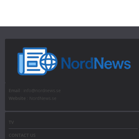
Email
: info@nordnews.se
Website
: NordNews.se
TV
CONTACT US