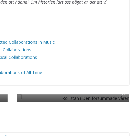
en att häpna? Om historien lärt oss något är det att vi
ted Collaborations in Music
 Collaborations
cal Collaborations
borations of All Time
il
Rollistan i Den försummade våre
Next
→
n