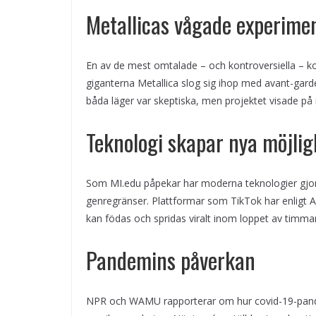
Metallicas vågade experime
En av de mest omtalade – och kontroversiella – ko
giganterna Metallica slog sig ihop med avant-gar
båda läger var skeptiska, men projektet visade på
Teknologi skapar nya möjlig
Som MI.edu påpekar har moderna teknologier gjort
genregränser. Plattformar som TikTok har enligt A
kan födas och spridas viralt inom loppet av timmar
Pandemins påverkan
NPR och WAMU rapporterar om hur covid-19-pandem