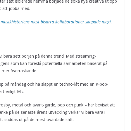
ster satt isolerade hemma började de söka nya kreativa utlopp
gt att jobba med.
r musikhistoriens mest bisarra kollaborationer skapade magi
.
i bara sett början på denna trend. Med streaming-
elligens som kan föreslå potentiella samarbeten baserat på
nu mer överraskande.
a upp på måndag och ha släppt en techno-låt med en K-pop-
rt enligt Mic.
osby, metal och avant-garde, pop och punk – har bevisat att
anke på de senaste årens utveckling verkar vi bara vara i
att suddas ut på de mest oväntade sätt.