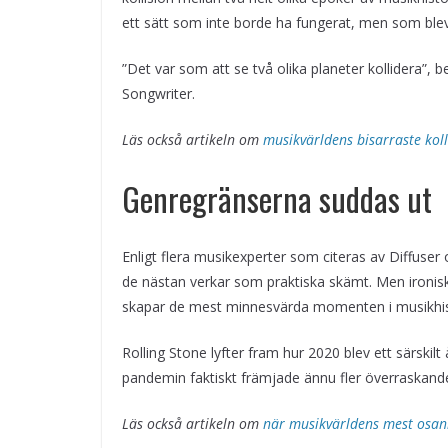
ett sätt som inte borde ha fungerat, men som blev 
”Det var som att se två olika planeter kollidera”, 
Songwriter.
Läs också artikeln om
musikvärldens bisarraste ko
Genregränserna suddas ut
Enligt flera musikexperter som citeras av Diffuser 
de nästan verkar som praktiska skämt. Men ironis
skapar de mest minnesvärda momenten i musikhis
Rolling Stone lyfter fram hur 2020 blev ett särsk
pandemin faktiskt främjade ännu fler överraskande 
Läs också artikeln om
när musikvärldens mest osann