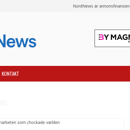
NordNews är annonsfinansierat
KONTAKT