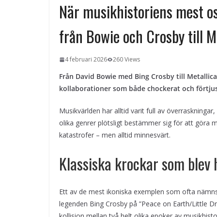
miljö
När musikhistoriens mest o
Svenska streamingtittare formar
kvällens underhållning på nya sätt
från Bowie och Crosby till M
ForMotion – ortopedteknik och
bandagist i Sverige
Det fysiologiska teknikskiftet: Den
4 februari 2026
260 Views
medicinska utvecklingen öppnar n
dörrar
Från David Bowie med Bing Crosby till Metallic
kollaborationer som både chockerat och förtjus
Musikvärlden har alltid varit full av överraskninga
olika genrer plötsligt bestämmer sig för att göra 
katastrofer – men alltid minnesvärt.
Klassiska krockar som blev 
Ett av de mest ikoniska exemplen som ofta nämn
legenden Bing Crosby på ”Peace on Earth/Little 
kollision mellan två helt olika epoker av musikhis