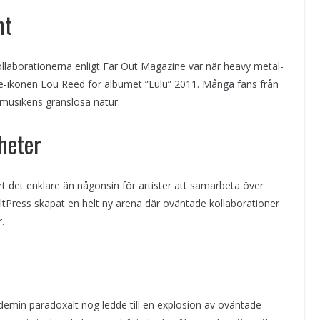
nt
llaborationerna enligt Far Out Magazine var när heavy metal-
de-ikonen Lou Reed för albumet ”Lulu” 2011. Många fans från
 musikens gränslösa natur.
heter
 det enklare än någonsin för artister att samarbeta över
ltPress skapat en helt ny arena där oväntade kollaborationer
.
in paradoxalt nog ledde till en explosion av oväntade