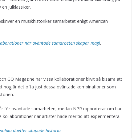
en julklassiker.
beskriver en musikhistoriker samarbetet enligt American
llaborationer när oväntade samarbeten skapar magi
.
och GQ Magazine har vissa kollaborationer blivit så bisarra att
kt nog är det ofta just dessa oväntade kombinationer som
torien.
ilt år för oväntade samarbeten, medan NPR rapporterar om hur
kollaborationer när artister hade mer tid att experimentera.
olika duetter skapade historia
.