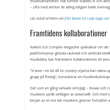
musiksamarbeten. När turnéer ställdes in och arti
– ofta med artister de aldrig tidigare hade övervä
Läs också artikeln om
från Bowie till Lady Gaga nä
Framtidens kollaborationer
RadioX och Complex Magazine spekulerar om att v
plattformarnas globala räckvidd och artificiell int
musikdata, kan framtidens kollaborationer bli än
”Vi lever i en tid då en country-stjärna kan vakn
grupp på fredag”, konstaterar en musikindustriexpe
Det som en gång verkade omöjligt – Bowie och Cr
musikens språk verkligen är universellt. Och med t
början av en era där musikens gränser fortsätter 