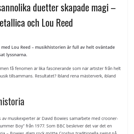
sannolika duetter skapade magi –
etallica och Lou Reed
ya
a med Lou Reed – musikhistorien är full av helt oväntade
at lyssnarna.
r, men få fenomen är lika fascinerande som när artister från helt
musik tillsammans. Resultatet? Ibland rena mästerverk, ibland
historia
s av musikexperter är David Bowies samarbete med crooner-
Drummer Boy” från 1977. Som BBC beskriver det var det en
toria – Bowies glam rock mötte Crosbys traditionella swing på