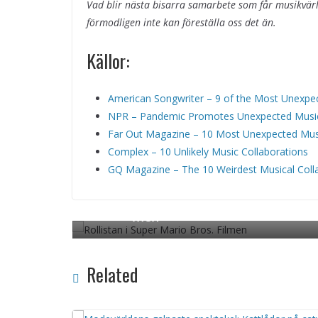
Vad blir nästa bisarra samarbete som får musikvärld
förmodligen inte kan föreställa oss det än.
Källor:
American Songwriter – 9 of the Most Unexpec
NPR – Pandemic Promotes Unexpected Music
Far Out Magazine – 10 Most Unexpected Musi
Complex – 10 Unlikely Music Collaborations
GQ Magazine – The 10 Weirdest Musical Colla
Rollistan i Super Mario Bros. F
← Previo
us
men
Related