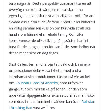
bara några år. Detta perspektiv utmanar tittaren att
överväga hur robust vår egen moraliska kärna
egentligen är. Vad skulle vi vara villiga att offra för att
skydda oss själva eller vår familj? Shot Caller bidrar till
en viktig samhällsdiskussion om huruvida straff ska
handla om hämnd eller rehabilitering. Och vilka
konsekvenser de olika tillvägagångssätten har. Inte
bara för de intagna utan för samhället som helhet när
dessa människor en dag friges.
Shot Callers teman om lojalitet, våld och kriminella
organisationer delar vissa likheter med andra
krimdramatiska produktioner. Läs också vår artikel
om
Rollistan i Sons of Anarchy
, som utforskar
gängkultur och moraliska gråzoner. För den som
uppskattar djupgående karaktärsstudier av människor
som dras in i den kriminella världen kan även
Rollistan
i Breaking Bad
vara av intresse.