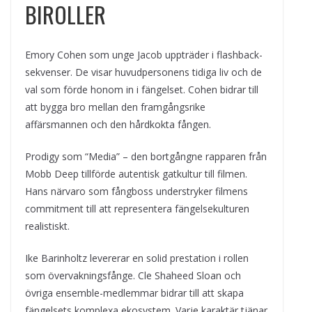
BIROLLER
Emory Cohen som unge Jacob uppträder i flashback-
sekvenser. De visar huvudpersonens tidiga liv och de
val som förde honom in i fängelset. Cohen bidrar till
att bygga bro mellan den framgångsrike
affärsmannen och den hårdkokta fången.
Prodigy som “Media” – den bortgångne rapparen från
Mobb Deep tillförde autentisk gatkultur till filmen.
Hans närvaro som fångboss understryker filmens
commitment till att representera fängelsekulturen
realistiskt.
Ike Barinholtz levererar en solid prestation i rollen
som övervakningsfånge. Cle Shaheed Sloan och
övriga ensemble-medlemmar bidrar till att skapa
fängelsets komplexa ekosystem. Varje karaktär tjänar