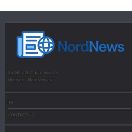
Email
: info@nordnews.se
Website
: NordNews.se
TV
CONTACT US