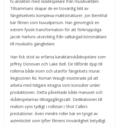
tv-ansikten med skådespelare från musikvärlden.
Tillsammans skapar de en trovärdig bild av
fängelselivets komplexa maktstrukturer. Jon Bernthal
bär filmen som huvudperson. Han genomgick en
extrem fysisk transformation för att förkroppsliga
Jacob Harlons utveckling från välbärgad börsmäklare
till muskulös gängledare.
Han fick stöd av erfarna karaktärsskådespelare som
Jeffrey Donovan och Lake Bell. De tillförde djup till
rollerna både inom och utanför fängelsets murar.
Regissören Ric Roman Waugh insisterade på att
arbeta med tidigare intagna som konsulter under
produktionen. Detta påverkade både manuset och
skådespelarnas tillvägagångssätt. Dedikationen till
realism syns tydligt i rollistan i Shot Callers
prestationer. Även mindre roller bär en tyngd av
autenticitet som lyfter filmens trovärdighet betydligt.