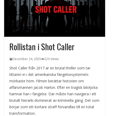
Det fysiologiska teknikskiftet: Den
medicinska utvecklingen öppnar nya
dörrar
Varför oberoende
casinojämförelsesidor som
Casinospesialisten är avgörande
Rollistan i Shot Caller
December 24, 2025
223 Views
Shot Caller från 2017 är en brutal thriller som tar
tittaren in i det amerikanska fängelsesystemets
mörkaste hörn. Filmen berättar historien om
affärsmannen Jacob Harlon. Efter en tragisk bilolycka
hamnar han i fängelse. Där måste han navigera i ett
brutalt hierarki dominerat av kriminella gäng. Det som
börjar som ett kortare straff förvandlas till en total
transformation.