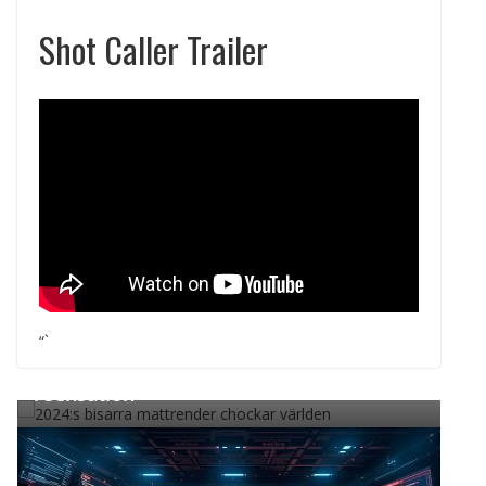
Shot Caller Trailer
← Previous
**2024 års mest bisarra mattrender: När
“`
sociala medier förvandlade maten till vira
l sensation**