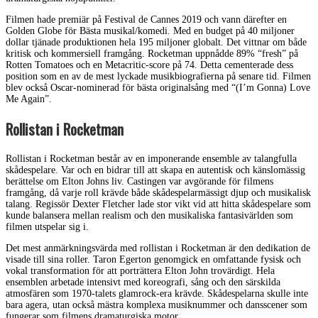
Filmen hade premiär på Festival de Cannes 2019 och vann därefter en
Golden Globe för Bästa musikal/komedi. Med en budget på 40 miljoner
dollar tjänade produktionen hela 195 miljoner globalt. Det vittnar om både
kritisk och kommersiell framgång. Rocketman uppnådde 89% “fresh” på
Rotten Tomatoes och en Metacritic-score på 74. Detta cementerade dess
position som en av de mest lyckade musikbiografierna på senare tid. Filmen
blev också Oscar-nominerad för bästa originalsång med “(I’m Gonna) Love
Me Again”.
Rollistan i Rocketman
Rollistan i Rocketman består av en imponerande ensemble av talangfulla
skådespelare. Var och en bidrar till att skapa en autentisk och känslomässig
berättelse om Elton Johns liv. Castingen var avgörande för filmens
framgång, då varje roll krävde både skådespelarmässigt djup och musikalisk
talang. Regissör Dexter Fletcher lade stor vikt vid att hitta skådespelare som
kunde balansera mellan realism och den musikaliska fantasivärlden som
filmen utspelar sig i.
Det mest anmärkningsvärda med rollistan i Rocketman är den dedikation de
visade till sina roller. Taron Egerton genomgick en omfattande fysisk och
vokal transformation för att porträttera Elton John trovärdigt. Hela
ensemblen arbetade intensivt med koreografi, sång och den särskilda
atmosfären som 1970-talets glamrock-era krävde. Skådespelarna skulle inte
bara agera, utan också mästra komplexa musiknummer och dansscener som
fungerar som filmens dramaturgiska motor.