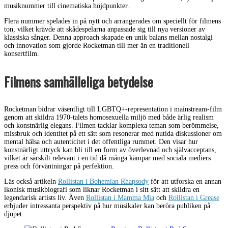
musiknummer till cinematiska höjdpunkter.
Flera nummer spelades in på nytt och arrangerades om speciellt för filmens
ton, vilket krävde att skådespelarna anpassade sig till nya versioner av
klassiska sånger. Denna approach skapade en unik balans mellan nostalgi
och innovation som gjorde Rocketman till mer än en traditionell
konsertfilm.
Filmens samhälleliga betydelse
Rocketman bidrar väsentligt till LGBTQ+-representation i mainstream-film
genom att skildra 1970-talets homosexuella miljö med både ärlig realism
och konstnärlig elegans. Filmen tacklar komplexa teman som berömmelse,
missbruk och identitet på ett sätt som resonerar med nutida diskussioner om
mental hälsa och autenticitet i det offentliga rummet. Den visar hur
konstnärligt uttryck kan bli till en form av överlevnad och självacceptans,
vilket är särskilt relevant i en tid då många kämpar med sociala mediers
press och förväntningar på perfektion.
Läs också artikeln
Rollistan i Bohemian Rhapsody
för att utforska en annan
ikonisk musikbiografi som liknar Rocketman i sitt sätt att skildra en
legendarisk artists liv. Även
Rollistan i Mamma Mia
och
Rollistan i Grease
erbjuder intressanta perspektiv på hur musikaler kan beröra publiken på
djupet.