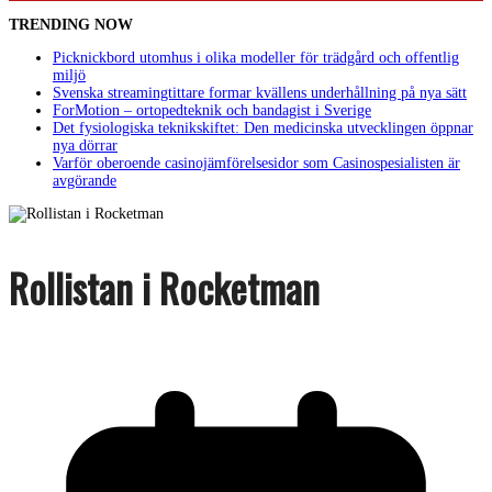
TRENDING NOW
Picknickbord utomhus i olika modeller för trädgård och offentlig
miljö
Svenska streamingtittare formar kvällens underhållning på nya sätt
ForMotion – ortopedteknik och bandagist i Sverige
Det fysiologiska teknikskiftet: Den medicinska utvecklingen öppnar
nya dörrar
Varför oberoende casinojämförelsesidor som Casinospesialisten är
avgörande
Rollistan i Rocketman