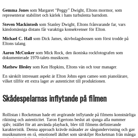
Gemma Jones
som Margaret “Peggy” Dwight, Eltons mormor, som
representerar stabilitet och kärlek i hans turbulenta barndom.
Steven Mackintosh
som Stanley Dwight, Eltons frånvarande far, vars
känslomässiga distans får varaktiga konsekvenser för Elton.
Michael C. Hall
som Dick James, skivbolagsbossen som först trodde på
Eltons talang.
Aaron McCusker
som Mick Rock, den ikoniska rockfotografen som
dokumenterade 1970-talets musikscen.
Mathew Illesley
som Ken Hopkins, Eltons vän och tour manager.
En särskilt intressant aspekt är Elton Johns egen cameo som pianolärare,
vilket tillför ett extra lager av autenticitet till produktionen.
Skådespelarnas inflytande på filmen
Rollistan i Rocketman hade ett avgörande inflytande på filmens konstnärliga
riktning och autenticitet. Taron Egertons beslut att sjunga alla nummer
själv, istället för att använda playback, blev till filmens definierande
karakteristik. Denna approach krävde månader av sångundervisning och gav
musiknumren en rå, emotionell äkthet som särskiljer Rocketman från många