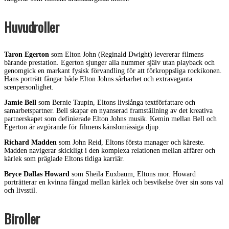
Huvudroller
Taron Egerton
som Elton John (Reginald Dwight) levererar filmens
bärande prestation. Egerton sjunger alla nummer själv utan playback och
genomgick en markant fysisk förvandling för att förkroppsliga rockikonen.
Hans porträtt fångar både Elton Johns sårbarhet och extravaganta
scenpersonlighet.
Jamie Bell
som Bernie Taupin, Eltons livslånga textförfattare och
samarbetspartner. Bell skapar en nyanserad framställning av det kreativa
partnerskapet som definierade Elton Johns musik. Kemin mellan Bell och
Egerton är avgörande för filmens känslomässiga djup.
Richard Madden
som John Reid, Eltons första manager och käreste.
Madden navigerar skickligt i den komplexa relationen mellan affärer och
kärlek som präglade Eltons tidiga karriär.
Bryce Dallas Howard
som Sheila Euxbaum, Eltons mor. Howard
porträtterar en kvinna fångad mellan kärlek och besvikelse över sin sons val
och livsstil.
Biroller