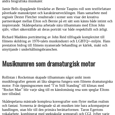
andra biografiska musikaler.
Jamie Bells djupgående förståelse av Bernie Taupins roll som textförfattare
påverkade manuskriptet och karaktärsutvecklingen. Hans samarbete med
regissör Dexter Fletcher resulterade i scener som visar det kreativa
partnerskapet mellan Elton och Bernie på ett sätt som känns både intimt och
inspirerande. Skådespelarna arbetade nära tillsammans med Elton John
själv, vilket säkerställde att deras porträtt var både respektfullt och ärligt.
Richard Maddens porträttering av John Reid tillfogade komplexitet till
filmens skildring av 1970-talets musikindustri och LGBTQ+-miljön. Hans
prestation bidrog till filmens nyanserade behandling av kärlek, makt och
utnyttjande i underhållningsbranschen.
Musiknumren som dramaturgisk motor
Rollistan i Rocketman skapade tillsammans något unikt inom
musikbiografier genom att låta sångerna fungera som filmens dramaturgiska
motor. Från öppningsscenen med “I’m Still Standing” till klimax med
“Rocket Man” blir varje sång till en känslomässig resa som speglar Eltons
inre tillstånd.
Skådespelarna mästrade komplexa koreografier som flyter mellan realism
och fantasi. Scenerna är designade så att musiken inte bara ackompanjerar
handlingen, utan blir till den primära berättarformen. Taron Egertons
vokalarbete, kombinerat med spektakulär scenografi och CGI, lyfter varje