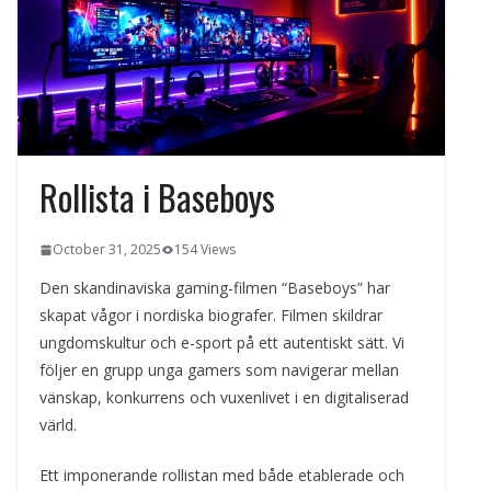
kvällens underhållning på nya sätt
ForMotion – ortopedteknik och
bandagist i Sverige
Det fysiologiska teknikskiftet: Den
medicinska utvecklingen öppnar nya
dörrar
Rollista i Baseboys
October 31, 2025
154 Views
Den skandinaviska gaming-filmen “Baseboys” har
skapat vågor i nordiska biografer. Filmen skildrar
ungdomskultur och e-sport på ett autentiskt sätt. Vi
följer en grupp unga gamers som navigerar mellan
vänskap, konkurrens och vuxenlivet i en digitaliserad
värld.
Ett imponerande rollistan med både etablerade och