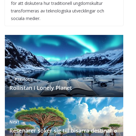
för att diskutera hur traditionell ungdomskultur
transformeras av teknologiska utvecklingar och
sociala medier.
← Previous
Rollistan i Lonely Planet
Next →
Resenärer söker sig till bisarra destinatio