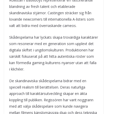
Rollistan i Baseboys representerar en fascinerande
blandning av fresh talent och etablerade
skandinaviska stjärnor. Castingen sträcker sig från
lovande newcomers till internationella A-listers som
valt att bidra med överraskande cameos.
Skådespelarna har lyckats skapa trovärdiga karaktärer
som resonerar med en generation som upplevt det
digitala skiftet i ungdomskulturen. Produktionen har
särskilt fokuserat på att hitta autentiska röster som
kan förmedla gaming-kulturens nyanser utan att falla
i klichéer.
De skandinaviska skådespelarna bidrar med en
speciell realism till berättelsen. Deras naturliga
approach till karaktärsutveckling skapar en äkta
koppling till publiken. Regissören har varit noggrann
med att välja skådespelare som kunde navigera
mellan filmens känslomässiga djup och dess tekniska