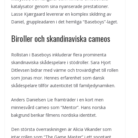
katalysator genom sina nyanserade prestationer.
Lasse Kjærgaard levererar en komplex skildring av
Daniel, gruppleadaren i det hemliga “Baseboys”-laget.
Biroller och skandinaviska cameos
Rollistan i Baseboys inkluderar flera prominenta
skandinaviska skådespelare i stödroller. Sara Hjort
Ditlevsen bidrar med värme och trovärdighet till rollen
som Jonas mor. Hennes erfarenhet som dansk
skådespelare tillför autenticitet till familjedynamiken.
Anders Danielsen Lie framträder i en kort men
minnesvård cameo som “Mentor”. Hans norska
bakgrund berikar filmens nordiska identitet.
Den största överraskningen är Alicia Vikander som
intar rollen som “The Game Master” i ett spontant