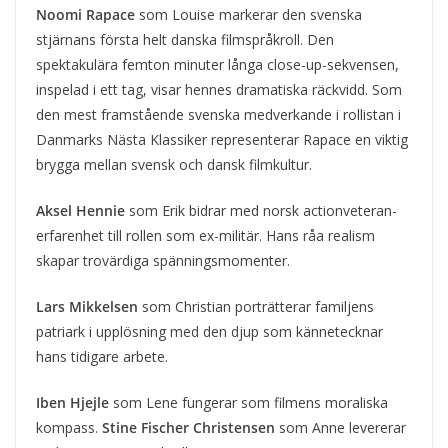
Noomi Rapace
som Louise markerar den svenska
stjärnans första helt danska filmspråkroll. Den
spektakulära femton minuter långa close-up-sekvensen,
inspelad i ett tag, visar hennes dramatiska räckvidd. Som
den mest framstående svenska medverkande i rollistan i
Danmarks Nästa Klassiker representerar Rapace en viktig
brygga mellan svensk och dansk filmkultur.
Aksel Hennie
som Erik bidrar med norsk actionveteran-
erfarenhet till rollen som ex-militär. Hans råa realism
skapar trovärdiga spänningsmomenter.
Lars Mikkelsen
som Christian porträtterar familjens
patriark i upplösning med den djup som kännetecknar
hans tidigare arbete.
Iben Hjejle
som Lene fungerar som filmens moraliska
kompass.
Stine Fischer Christensen
som Anne levererar