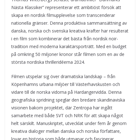
Nästa Klassiker” representerar ett ambitiöst försök att
skapa en nordisk filmupplevelse som transcenderar
nationella gränser. Denna produktiva sammansättning av
danska, norska och svenska kreativa krafter har resulterat
i en film som kombinerar det bästa från nordisk noir-
tradition med moderna karaktärsporträtt. Med en budget
på omkring 50 miljoner kronor står filmen som en av de
största nordiska thrilleridéerna 2024.
Filmen utspelar sig över dramatiska landskap – från
Köpenhamns urbana miljöer till Västerhavskusten och
vidare till de norska vidorna på Hardangervidda. Denna
geografiska spridning speglar den bredare skandinaviska
visionen bakom projektet, där Zentropa har ingått
samarbete med både SVT och NRK för att skapa något
helt särskilt. Manuskriptet, utvecklat under fem år genom
kreativa dialoger mellan danska och norska författare,
lovar en historia som både utmanar och fascinerar.