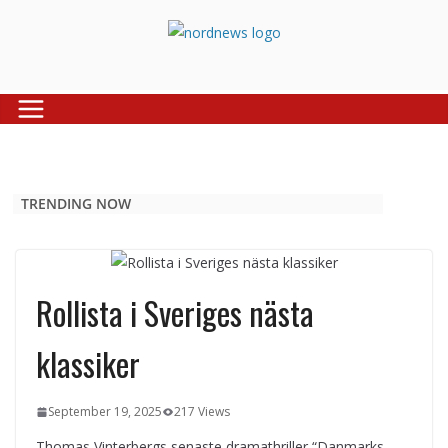
Skip
to
content
TRENDING NOW
Rollista i Sveriges nästa
klassiker
September 19, 2025
217 Views
Thomas Vinterbergs senaste dramathriller “Danmarks