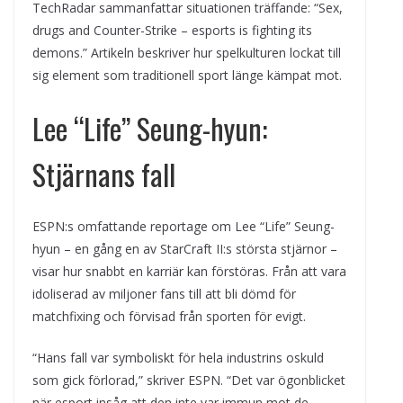
TechRadar sammanfattar situationen träffande: “Sex,
drugs and Counter-Strike – esports is fighting its
demons.” Artikeln beskriver hur spelkulturen lockat till
sig element som traditionell sport länge kämpat mot.
Lee “Life” Seung-hyun:
Stjärnans fall
ESPN:s omfattande reportage om Lee “Life” Seung-
hyun – en gång en av StarCraft II:s största stjärnor –
visar hur snabbt en karriär kan förstöras. Från att vara
idoliserad av miljoner fans till att bli dömd för
matchfixing och förvisad från sporten för evigt.
“Hans fall var symboliskt för hela industrins oskuld
som gick förlorad,” skriver ESPN. “Det var ögonblicket
när esport insåg att den inte var immun mot de