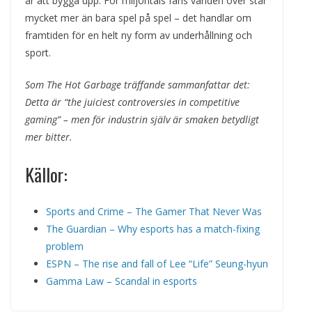
år att bygga upp. För miljontals fans världen över står
mycket mer än bara spel på spel – det handlar om
framtiden för en helt ny form av underhållning och
sport.
Som The Hot Garbage träffande sammanfattar det:
Detta är “the juiciest controversies in competitive
gaming” – men för industrin själv är smaken betydligt
mer bitter.
Källor:
Sports and Crime – The Gamer That Never Was
The Guardian – Why esports has a match-fixing
problem
ESPN – The rise and fall of Lee “Life” Seung-hyun
Gamma Law – Scandal in esports