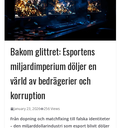
kvällens underhållning på nya sätt
ForMotion – ortopedteknik och
bandagist i Sverige
Det fysiologiska teknikskiftet: Den
medicinska utvecklingen öppnar nya
dörrar
Bakom glittret: Esportens
miljardimperium döljer en
värld av bedrägerier och
korruption
January 23, 2026
256 Views
Från dopning och matchfixing till falska identiteter
– den miljarddollarindustri som esport blivit döljer