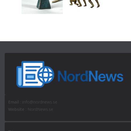
Email
: info@nordnews.se
Website
: NordNews.se