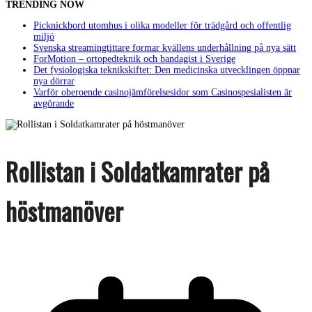
TRENDING NOW
Picknickbord utomhus i olika modeller för trädgård och offentlig
miljö
Svenska streamingtittare formar kvällens underhållning på nya sätt
ForMotion – ortopedteknik och bandagist i Sverige
Det fysiologiska teknikskiftet: Den medicinska utvecklingen öppnar
nya dörrar
Varför oberoende casinojämförelsesidor som Casinospesialisten är
avgörande
Rollistan i Soldatkamrater på
höstmanöver