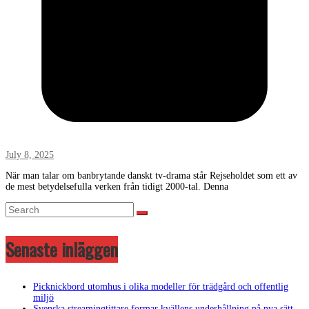
July 8, 2025
När man talar om banbrytande danskt tv-drama står Rejseholdet som ett av
de mest betydelsefulla verken från tidigt 2000-tal. Denna
Senaste inläggen
Picknickbord utomhus i olika modeller för trädgård och offentlig
miljö
Svenska streamingtittare formar kvällens underhållning på nya sätt