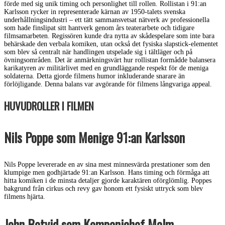
förde med sig unik timing och personlighet till rollen. Rollistan i 91:an
Karlsson rycker in representerade kärnan av 1950-talets svenska
underhållningsindustri – ett tätt sammansvetsat nätverk av professionella
som hade finslipat sitt hantverk genom års teaterarbete och tidigare
filmsamarbeten. Regissören kunde dra nytta av skådespelare som inte bara
behärskade den verbala komiken, utan också det fysiska slapstick-elementet
som blev så centralt när handlingen utspelade sig i tältläger och på
övningsområden. Det är anmärkningsvärt hur rollistan formådde balansera
karikatyren av militärlivet med en grundläggande respekt för de meniga
soldaterna. Detta gjorde filmens humor inkluderande snarare än
förlöjligande. Denna balans var avgörande för filmens långvariga appeal.
HUVUDROLLER I FILMEN
Nils Poppe som Menige 91:an Karlsson
Nils Poppe levererade en av sina mest minnesvärda prestationer som den
klumpige men godhjärtade 91:an Karlsson. Hans timing och förmåga att
hitta komiken i de minsta detaljer gjorde karaktären oförglömlig. Poppes
bakgrund från cirkus och revy gav honom ett fysiskt uttryck som blev
filmens hjärta.
John Botvid som Kompanichef Malm