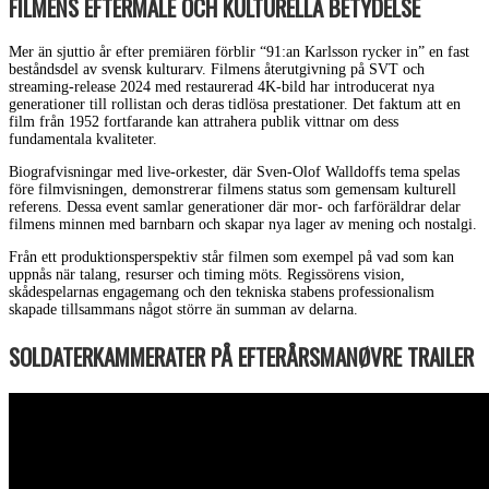
FILMENS EFTERMÄLE OCH KULTURELLA BETYDELSE
Mer än sjuttio år efter premiären förblir “91:an Karlsson rycker in” en fast
beståndsdel av svensk kulturarv. Filmens återutgivning på SVT och
streaming-release 2024 med restaurerad 4K-bild har introducerat nya
generationer till rollistan och deras tidlösa prestationer. Det faktum att en
film från 1952 fortfarande kan attrahera publik vittnar om dess
fundamentala kvaliteter.
Biografvisningar med live-orkester, där Sven-Olof Walldoffs tema spelas
före filmvisningen, demonstrerar filmens status som gemensam kulturell
referens. Dessa event samlar generationer där mor- och farföräldrar delar
filmens minnen med barnbarn och skapar nya lager av mening och nostalgi.
Från ett produktionsperspektiv står filmen som exempel på vad som kan
uppnås när talang, resurser och timing möts. Regissörens vision,
skådespelarnas engagemang och den tekniska stabens professionalism
skapade tillsammans något större än summan av delarna.
SOLDATERKAMMERATER PÅ EFTERÅRSMANØVRE TRAILER