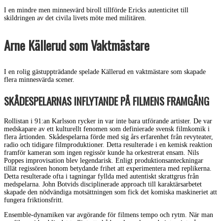
I en mindre men minnesvärd biroll tillförde Ericks autenticitet till
skildringen av det civila livets möte med militären.
Arne Källerud som Vaktmästare
I en rolig gästuppträdande spelade Källerud en vaktmästare som skapade
flera minnesvärda scener.
SKÅDESPELARNAS INFLYTANDE PÅ FILMENS FRAMGÅNG
Rollistan i 91:an Karlsson rycker in var inte bara utförande artister. De var
medskapare av ett kulturellt fenomen som definierade svensk filmkomik i
flera årtionden. Skådespelarna förde med sig års erfarenhet från revyteater,
radio och tidigare filmproduktioner. Detta resulterade i en kemisk reaktion
framför kameran som ingen regissör kunde ha orkestrerat ensam. Nils
Poppes improvisation blev legendarisk. Enligt produktionsanteckningar
tillät regissören honom betydande frihet att experimentera med replikerna.
Detta resulterade ofta i tagningar fyllda med autentiskt skrattgrus från
medspelarna. John Botvids disciplinerade approach till karaktärsarbetet
skapade den nödvändiga motsättningen som fick det komiska maskineriet att
fungera friktionsfritt.
Ensemble-dynamiken var avgörande för filmens tempo och rytm. När man