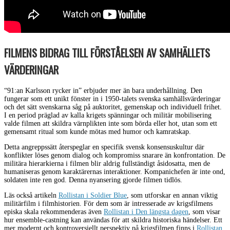
FILMENS BIDRAG TILL FÖRSTÅELSEN AV SAMHÄLLETS
VÄRDERINGAR
“91:an Karlsson rycker in” erbjuder mer än bara underhållning. Den
fungerar som ett unikt fönster in i 1950-talets svenska samhällsvärderingar
och det sätt svenskarna såg på auktoritet, gemenskap och individuell frihet.
I en period präglad av kalla krigets spänningar och militär mobilisering
valde filmen att skildra värnplikten inte som börda eller hot, utan som ett
gemensamt ritual som kunde mötas med humor och kamratskap.
Detta angreppssätt återspeglar en specifik svensk konsensuskultur där
konflikter löses genom dialog och kompromiss snarare än konfrontation. De
militära hierarkierna i filmen blir aldrig fullständigt åsidosatta, men de
humaniseras genom karaktärernas interaktioner. Kompanichefen är inte ond,
soldaten inte ren god. Denna nyansering gjorde filmen tidlös.
Läs också artikeln
Rollistan i Soldier Blue
, som utforskar en annan viktig
militärfilm i filmhistorien. För dem som är intresserade av krigsfilmens
episka skala rekommenderas även
Rollistan i Den längsta dagen
, som visar
hur ensemble-castning kan användas för att skildra historiska händelser. Ett
mer modernt och kontroversiellt perspektiv på krigsfilmen finns i
Rollistan