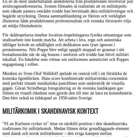
En av de mest underhållande anekdoterna från produktionen involverar just
stridsvagnssekvenserna. Scenen filmades så realistiskt att en militärpolis
som råkade passera området trodde han bevittnade äkta militärövningar och
begärde utryckning. Denna sammanblandning av fiktion och verklighet
illustrerar både produktionens professionalism och svenska försvarets vilja
att stödja filmindustrin.
För skådespelarna innebar location-inspelningarna fysiska utmaningar som
studioarbete inte kunde matcha. Att arbeta i lera, regn och autentiska
tältläger krävde en uthållighet och dedikation som lyser igenom i
prestationerna. Nils Poppe blev enligt uppgift stoppad av grannar i sitt
bostadsområde när de såg honom i uniform och trodde han blivit militärt
inkallad. En händelse som vittnar om uniformens autenticitet och Poppes
engagemang i rollen.
Musiken av Sven-Olof Walldoff spelade en central roll i att förstärka de
komiska ögonblicken. Hans score kombinerade militaristiska crescendon
med perfekt timade musikaliska punchlines som underströk de visuella
gagen. Göran Strindbergs fotografering av de svenska landskapen gav
filmen en visuell rikedom som gjorde den till mer än bara en komedieserie.
Den blev också en tidskapsel av 1950-talets Sverige.
MILITÄRKOMIK I SKANDINAVISK KONTEXT
“91:an Karlsson rycker in” intar en särskild position i den skandinaviska
traditionen för militärkomik. Medan filmen delar grundläggande element
med dansk och norsk militärhumor – den eviga kampen mellan