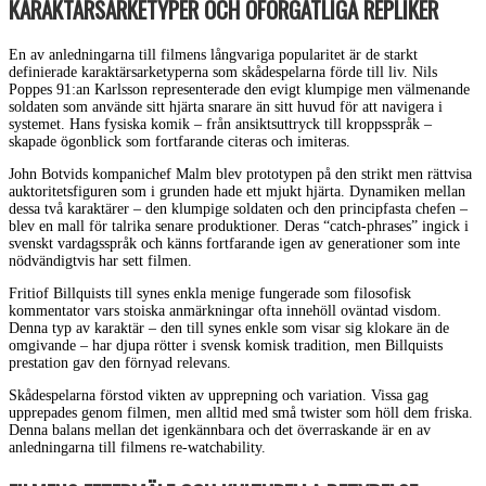
KARAKTÄRSARKETYPER OCH OFÖRGÄTLIGA REPLIKER
En av anledningarna till filmens långvariga popularitet är de starkt
definierade karaktärsarketyperna som skådespelarna förde till liv. Nils
Poppes 91:an Karlsson representerade den evigt klumpige men välmenande
soldaten som använde sitt hjärta snarare än sitt huvud för att navigera i
systemet. Hans fysiska komik – från ansiktsuttryck till kroppsspråk –
skapade ögonblick som fortfarande citeras och imiteras.
John Botvids kompanichef Malm blev prototypen på den strikt men rättvisa
auktoritetsfiguren som i grunden hade ett mjukt hjärta. Dynamiken mellan
dessa två karaktärer – den klumpige soldaten och den principfasta chefen –
blev en mall för talrika senare produktioner. Deras “catch-phrases” ingick i
svenskt vardagsspråk och känns fortfarande igen av generationer som inte
nödvändigtvis har sett filmen.
Fritiof Billquists till synes enkla menige fungerade som filosofisk
kommentator vars stoiska anmärkningar ofta innehöll oväntad visdom.
Denna typ av karaktär – den till synes enkle som visar sig klokare än de
omgivande – har djupa rötter i svensk komisk tradition, men Billquists
prestation gav den förnyad relevans.
Skådespelarna förstod vikten av upprepning och variation. Vissa gag
upprepades genom filmen, men alltid med små twister som höll dem friska.
Denna balans mellan det igenkännbara och det överraskande är en av
anledningarna till filmens re-watchability.