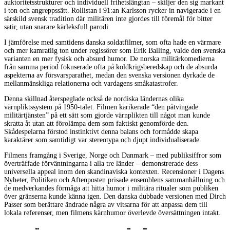
auktoritetsstrukturer och individuell frihetslängtan – skiljer den sig markant
i ton och angreppssätt. Rollistan i 91:an Karlsson rycker in navigerade i en
särskild svensk tradition där militären inte gjordes till föremål för bitter
satir, utan snarare kärleksfull parodi.
I jämförelse med samtidens danska soldatfilmer, som ofta hade en värmare
och mer kamratlig ton under regissörer som Erik Balling, valde den svenska
varianten en mer fysisk och absurd humor. De norska militärkomedierna
från samma period fokuserade ofta på koldkrigsberedskap och de absurda
aspekterna av försvarsparathet, medan den svenska versionen dyrkade de
mellanmänskliga relationerna och vardagens småkatastrofer.
Denna skillnad återspeglade också de nordiska ländernas olika
värnpliktssystem på 1950-talet. Filmen karikerade “den påtvingade
militärtjänsten” på ett sätt som gjorde värnplikten till något man kunde
skratta åt utan att förolämpa dem som faktiskt genomförde den.
Skådespelarna förstod instinktivt denna balans och formådde skapa
karaktärer som samtidigt var stereotypa och djupt individualiserade.
Filmens framgång i Sverige, Norge och Danmark – med publiksiffror som
överträffade förväntningarna i alla tre länder – demonstrerade dess
universella appeal inom den skandinaviska kontexten. Recensioner i Dagens
Nyheter, Politiken och Aftenposten prisade ensemblens sammanhållning och
de medverkandes förmåga att hitta humor i militära ritualer som publiken
över gränserna kunde känna igen. Den danska dubbade versionen med Dirch
Passer som berättare ändrade några av vitsarna för att anpassa dem till
lokala referenser, men filmens kärnhumor överlevde översättningen intakt.