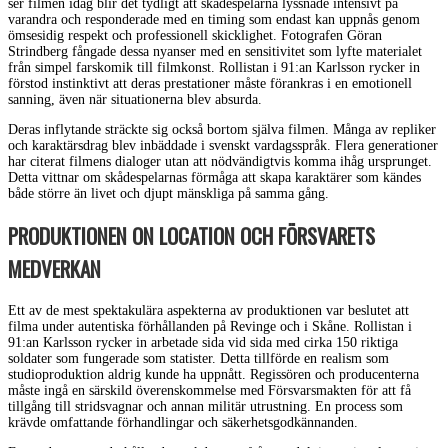
ser filmen idag blir det tydligt att skådespelarna lyssnade intensivt på
varandra och responderade med en timing som endast kan uppnås genom
ömsesidig respekt och professionell skicklighet. Fotografen Göran
Strindberg fångade dessa nyanser med en sensitivitet som lyfte materialet
från simpel farskomik till filmkonst. Rollistan i 91:an Karlsson rycker in
förstod instinktivt att deras prestationer måste förankras i en emotionell
sanning, även när situationerna blev absurda.
Deras inflytande sträckte sig också bortom själva filmen. Många av repliker
och karaktärsdrag blev inbäddade i svenskt vardagsspråk. Flera generationer
har citerat filmens dialoger utan att nödvändigtvis komma ihåg ursprunget.
Detta vittnar om skådespelarnas förmåga att skapa karaktärer som kändes
både större än livet och djupt mänskliga på samma gång.
PRODUKTIONEN ON LOCATION OCH FÖRSVARETS
MEDVERKAN
Ett av de mest spektakulära aspekterna av produktionen var beslutet att
filma under autentiska förhållanden på Revinge och i Skåne. Rollistan i
91:an Karlsson rycker in arbetade sida vid sida med cirka 150 riktiga
soldater som fungerade som statister. Detta tillförde en realism som
studioproduktion aldrig kunde ha uppnått. Regissören och producenterna
måste ingå en särskild överenskommelse med Försvarsmakten för att få
tillgång till stridsvagnar och annan militär utrustning. En process som
krävde omfattande förhandlingar och säkerhetsgodkännanden.