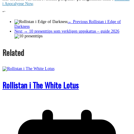
i Apocalypse Now
.
“`
← Previous
Rollistan i Edge of
Darkness
Next →
10 presenttips som verkligen uppskattas – guide 2026
Related
Rollistan i The White Lotus