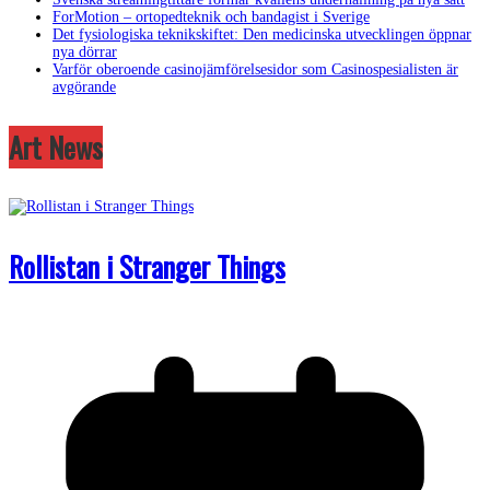
ForMotion – ortopedteknik och bandagist i Sverige
Det fysiologiska teknikskiftet: Den medicinska utvecklingen öppnar
nya dörrar
Varför oberoende casinojämförelsesidor som Casinospesialisten är
avgörande
Art News
Rollistan i Stranger Things