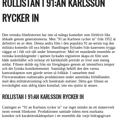
ROLLISTAN I 91:AN KARLSSON
RYCKER IN
Den svenska filmhistorien har inte så många komedier som förblivit lika
älskade genom generationerna. Men “91:an Karlsson rycker in” från 1952 är
definitivt en av dem. Denna andra film i den populära 91:an-serien tog den
militära komedin till nya höjder. Handlingen flyttades från kasernens trygga
väggar ut i fält och tält under höstmanöver. Med ett enastående ensemble av
svenska komiklegender i spetsen lyckades regissören skapa en film som
både underhåller och tecknar ett kärleksfullt porträtt av livet som menig
soldat. Filmen skilde sig från sin föregångare genom att intensifiera tempot
och det fysiska komikelementet. Samtidigt behöll den den varma
kamratskapston som gjorde serien så folkkär. I samarbete med
Försvarsmakten realiserades produktionen under autentiska förhållanden
med äkta militärutrustning och hundratals statister. Detta gav filmen en
trovärdighet som aldrig känts konstlad, inte ens sjuttio år senare.
ROLLISTAN I 91:AN KARLSSON RYCKER IN
Castingen av “91:an Karlsson rycker in” var inget mindre än ett mästerverk
inom svensk filmkonst. Produktionen samlade tidens mest markanta
komiker och karaktärsskådespelare i ett ensemble där varje bidragsgivare