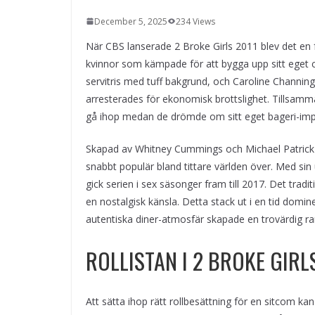
December 5, 2025
234 Views
När CBS lanserade 2 Broke Girls 2011 blev det en 
kvinnor som kämpade för att bygga upp sitt eget c
servitris med tuff bakgrund, och Caroline Channing,
arresterades för ekonomisk brottslighet. Tillsa
gå ihop medan de drömde om sitt eget bageri-im
Skapad av Whitney Cummings och Michael Patrick K
snabbt populär bland tittare världen över. Med si
gick serien i sex säsonger fram till 2017. Det tra
en nostalgisk känsla. Detta stack ut i en tid domi
autentiska diner-atmosfär skapade en trovärdig 
ROLLISTAN I 2 BROKE GIRL
Att sätta ihop rätt rollbesättning för en sitcom k