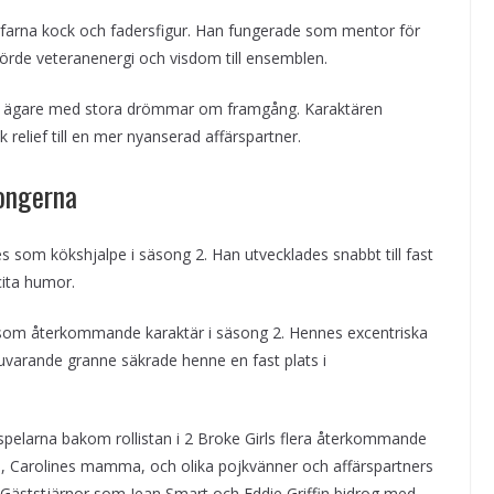
rfarna kock och fadersfigur. Han fungerade som mentor för
llförde veteranenergi och visdom till ensemblen.
 ägare med stora drömmar om framgång. Karaktären
elief till en mer nyanserad affärspartner.
songerna
 som kökshjalpe i säsong 2. Han utvecklades snabbt till fast
cita humor.
 som återkommande karaktär i säsong 2. Hennes excentriska
nuvarande granne säkrade henne en fast plats i
elarna bakom rollistan i 2 Broke Girls flera återkommande
le, Carolines mamma, och olika pojkvänner och affärspartners
. Gäststjärnor som Jean Smart och Eddie Griffin bidrog med