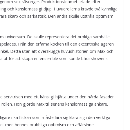
 genom sex säsonger. Produktionsteamet letade efter
ng och känslomässigt djup. Huvudrollerna krävde två kvinnliga
ra skarp och sarkastisk. Den andra skulle utstråla optimism
eriens universum. De skulle representera det brokiga samhället
spelades. Från den erfarna kocken till den excentriska ägaren
vinkel. Detta utan att överskugga huvudhistorien om Max och
 noga ut för att skapa en ensemble som kunde bära showens
servitrisen med ett känsligt hjärta under den hårda fasaden.
l rollen. Hon gjorde Max till seriens känslomässiga ankare.
are rika flickan som måste lära sig klara sig i den verkliga
itet med hennes orubbliga optimism och affärsinne.