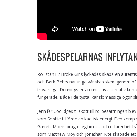
SKÅDESPELARNAS INFLYTAN
Rollistan i 2 Broke Girls lyckades skapa en autent
och Beth Behrs naturliga vänskap sken igenom på 
trovärdiga. Dennings erfarenhet av alternativ kom
fungerade. Både i de tysta, känslomässiga ögonbl
Jennifer Coolidges tillskott till rollbesättningen 
som Sophie tillförde en kaotisk energi. Den komp
Garrett Morris bragte legitimitet och erfarenhet f
som Matthew Moy och Jonathan Kite skapade ett ri