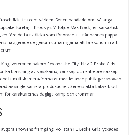
fräsch fläkt i sitcom-världen. Serien handlade om två unga
upcake-företag i Brooklyn. Vi följde Max Black, en sarkastisk
 en före detta rik flicka som förlorade allt när hennes pappa
mmans navigerade de genom utmaningarna att få ekonomin att
perium.
ing, veteranen bakom Sex and the City, blev 2 Broke Girls
n unika blandning av klasskamp, vänskap och entreprenörskap
ditionella multi-kamera-formatet med levande publik gav showen
nerad av single-kamera-produktioner. Seriens äkta bakverk och
ram för karaktärernas dagliga kamp och drömmar.
S
an avgöra showens framgång. Rollistan i 2 Broke Girls lyckades