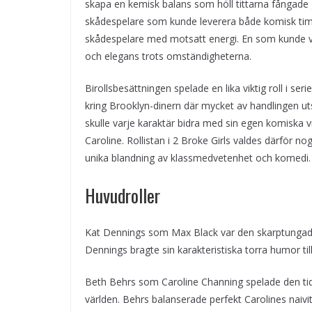
skapa en kemisk balans som höll tittarna fångade
skådespelare som kunde leverera både komisk timi
skådespelare med motsatt energi. En som kunde va
och elegans trots omständigheterna.
Birollsbesättningen spelade en lika viktig roll i s
kring Brooklyn-dinern där mycket av handlingen ut
skulle varje karaktär bidra med sin egen komiska 
Caroline. Rollistan i 2 Broke Girls valdes därför
unika blandning av klassmedvetenhet och komedi.
Huvudroller
Kat Dennings som Max Black var den skarptungade 
Dennings bragte sin karakteristiska torra humor til
Beth Behrs som Caroline Channing spelade den tidig
världen. Behrs balanserade perfekt Carolines naiv