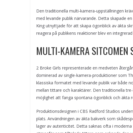
Den traditionella multi-kamera-uppställningen krävde
med levande publik närvarande. Detta skapade en s
King utnyttjade för att skapa ögonblick av äkta s
reagera på publikens reaktioner blev en integrerad
MULTI-KAMERA SITCOMEN 
2 Broke Girls representerade en medveten återgång 
dominerad av single-kamera-produktioner som The 
klassiska formatet med levande publik var både no
mellan tittare och karaktärer. Den traditionella tr
möjlighet att fanga spontana ögonblick och äkta r
Produktionsdesignen i CBS Radford Studios under
plats. Användningen av äkta bakverk som skådespel
lager av autenticitet. Detta saknas ofta i modern