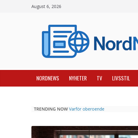
Skip
August 6, 2026
to
content
NORDNEWS
NYHETER
TV
LIVSSTIL
TRENDING NOW
Varför oberoende
casinojämförelsesidor som
Casinospesialisten är avgörande
Picknickbord utomhus i olika
modeller för trädgård och offentlig