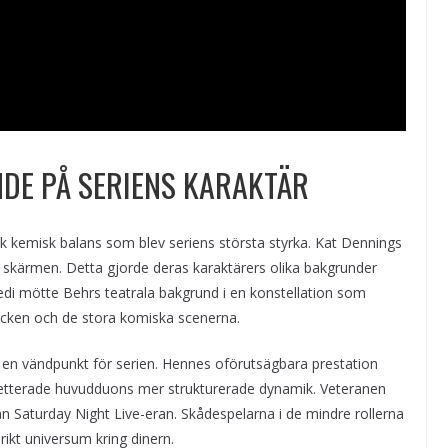
DE PÅ SERIENS KARAKTÄR
isk kemisk balans som blev seriens största styrka. Kat Dennings
skärmen. Detta gjorde deras karaktärers olika bakgrunder
edi mötte Behrs teatrala bakgrund i en konstellation som
icken och de stora komiska scenerna.
blev en vändpunkt för serien. Hennes oförutsägbara prestation
letterade huvudduons mer strukturerade dynamik. Veteranen
rån Saturday Night Live-eran. Skådespelarna i de mindre rollerna
kt universum kring dinern.