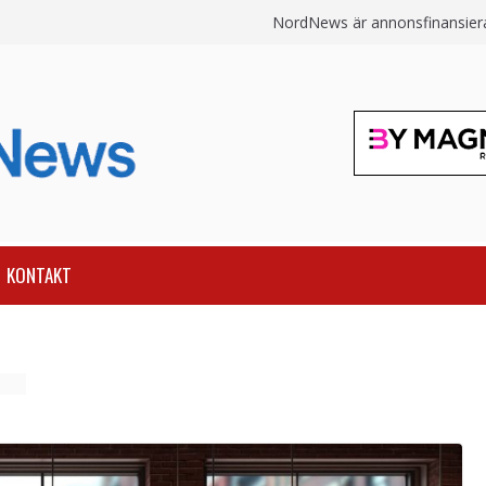
NordNews är annonsfinansierat
KONTAKT