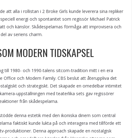
 att alla i rollistan i 2 Broke Girls kunde leverera sina repliker
peciell energi och spontanitet som regissör Michael Patrick
kratt och känslor. Skådespelarnas förmåga att improvisera och
 del av seriens charm.
SOM MODERN TIDSKAPSEL
till 1980- och 1990-talens sitcom-tradition mitt i en era
Office och Modern Family. CBS beslut att återuppliva det
stalgiskt och strategiskt. Det skapade en omedelbar intimitet
e-kamera-uppställningen med teaterlika sets gav regissörer
eaktioner från skådespelarna.
stödde denna estetik med den ikoniska dinern som central
arna faktiskt kunde lukta på och interagera med tillförde ett
a tv-produktioner. Denna approach skapade en nostalgisk