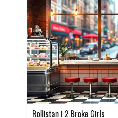
miljö
Svenska streamingtittare formar
kvällens underhållning på nya sätt
ForMotion – ortopedteknik och
bandagist i Sverige
Det fysiologiska teknikskiftet: Den
medicinska utvecklingen öppnar n
dörrar
Rollistan i 2 Broke Girls