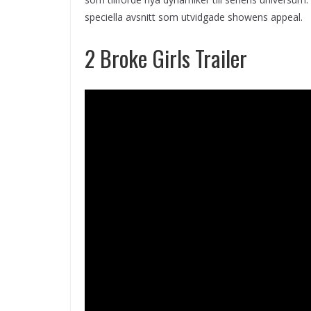
speciella avsnitt som utvidgade showens appeal.
2 Broke Girls Trailer