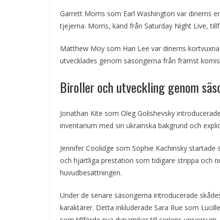
Garrett Morris som Earl Washington var dinerns e
tjejerna. Morris, känd från Saturday Night Live, ti
Matthew Moy som Han Lee var dinerns kortvuxna
utvecklades genom säsongerna från främst komisk r
Biroller och utveckling genom sä
Jonathan Kite som Oleg Golishevsky introducerades
inventarium med sin ukrainska bakgrund och expli
Jennifer Coolidge som Sophie Kachinsky startade
och hjärtliga prestation som tidigare strippa och 
huvudbesättningen.
Under de senare säsongerna introducerade skådesp
karaktärer. Detta inkluderade Sara Rue som Lucil
som tillförde nya dynamiker till seriens universum