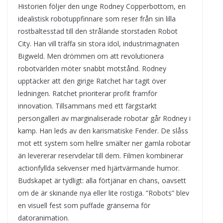
Historien följer den unge Rodney Copperbottom, en
idealistisk robotuppfinnare som reser från sin lilla
rostbältesstad till den strålande storstaden Robot
City. Han vill träffa sin stora idol, industrimagnaten
Bigweld. Men drömmen om att revolutionera
robotvärlden möter snabbt motstånd. Rodney
upptäcker att den girige Ratchet har tagit över
ledningen. Ratchet prioriterar profit framför
innovation. Tillsammans med ett färgstarkt
persongalleri av marginaliserade robotar går Rodney i
kamp. Han leds av den karismatiske Fender. De slåss
mot ett system som hellre smälter ner gamla robotar
än levererar reservdelar till dem. Filmen kombinerar
actionfyllda sekvenser med hjärtvärmande humor.
Budskapet är tydligt: alla förtjänar en chans, oavsett
om de är skinande nya eller lite rostiga. ”Robots” blev
en visuell fest som puffade gränserna för
datoranimation.