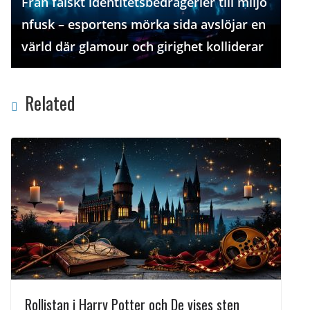
Från falskt identitetsbedrägerier till miljo
nfusk – esportens mörka sida avslöjar en
värld där glamour och girighet kolliderar
Related
Rollistan i Harry Potter och De vises sten