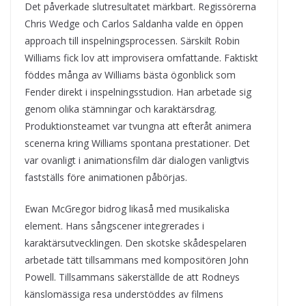
Det påverkade slutresultatet märkbart. Regissörerna
Chris Wedge och Carlos Saldanha valde en öppen
approach till inspelningsprocessen. Särskilt Robin
Williams fick lov att improvisera omfattande. Faktiskt
föddes många av Williams bästa ögonblick som
Fender direkt i inspelningsstudion. Han arbetade sig
genom olika stämningar och karaktärsdrag.
Produktionsteamet var tvungna att efteråt animera
scenerna kring Williams spontana prestationer. Det
var ovanligt i animationsfilm där dialogen vanligtvis
fastställs före animationen påbörjas.
Ewan McGregor bidrog likaså med musikaliska
element. Hans sångscener integrerades i
karaktärsutvecklingen. Den skotske skådespelaren
arbetade tätt tillsammans med kompositören John
Powell. Tillsammans säkerställde de att Rodneys
känslomässiga resa understöddes av filmens