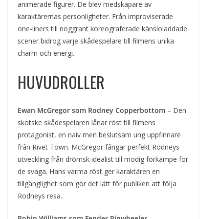
animerade figurer. De blev medskapare av
karaktärernas personligheter. Från improviserade
one-liners till noggrant koreograferade känsloladdade
scener bidrog varje skådespelare till filmens unika
charm och energi.
HUVUDROLLER
Ewan McGregor som Rodney Copperbottom
– Den
skotske skådespelaren lånar röst till filmens
protagonist, en naiv men beslutsam ung uppfinnare
från Rivet Town. McGregor fångar perfekt Rodneys
utveckling från drömsk idealist till modig förkämpe för
de svaga. Hans varma röst ger karaktären en
tillgänglighet som gör det lätt för publiken att följa
Rodneys resa.
Robin Williams som Fender Pinwheeler
–