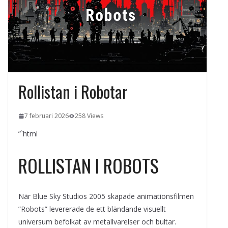
kvällens underhållning på nya sätt
ForMotion – ortopedteknik och
bandagist i Sverige
Det fysiologiska teknikskiftet: Den
medicinska utvecklingen öppnar nya
dörrar
Rollistan i Robotar
7 februari 2026
258 Views
”`html
ROLLISTAN I ROBOTS
När Blue Sky Studios 2005 skapade animationsfilmen
”Robots” levererade de ett bländande visuellt
universum befolkat av metallvarelser och bultar.