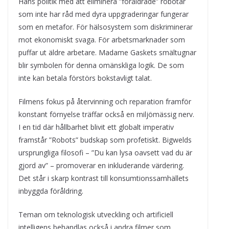
Hans politik med att eliminera ”föråldrade” robotar
som inte har råd med dyra uppgraderingar fungerar
som en metafor. För hälsosystem som diskriminerar
mot ekonomiskt svaga. För arbetsmarknader som
puffar ut äldre arbetare. Madame Gaskets smältugnar
blir symbolen för denna omänskliga logik. De som
inte kan betala förstörs bokstavligt talat.
Filmens fokus på återvinning och reparation framför
konstant förnyelse träffar också en miljömässig nerv.
I en tid där hållbarhet blivit ett globalt imperativ
framstår ”Robots” budskap som profetiskt. Bigwelds
ursprungliga filosofi – ”Du kan lysa oavsett vad du är
gjord av” – promoverar en inkluderande värdering.
Det står i skarp kontrast till konsumtionssamhällets
inbyggda föråldring.
Teman om teknologisk utveckling och artificiell
intelligens behandlas också i andra filmer som