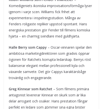
Komedigeniets ikoniska improvisationsförmåga lyser
igenom i varje scen. Williams fick frihet att
experimentera i inspelningsstudion. Många av
Fenders roligaste repliker uppstod spontant. Hans
energiska prestation gör Fender till filmens komiska
hjärta – en charmig svindlare med guldhjärta.
Halle Berry som Cappy
– Oscar-vinnaren spelar den
ambitiösa marketingdirektören som gradvis öppnar
ögonen för Ratchets korrupta ledarskap. Berrys röst
balanserar elegant mellan professionell kyla och
växande samvete. Det gör Cappys karaktärsbåge
trovärdig och engagerande.
Greg Kinnear som Ratchet
– Som filmens primära
antagonist levererar Kinnear en skurk som är lika
delar arrogant och osäker. Hans prestation fångar
perfekt en ledare som gömmer sina egna brister