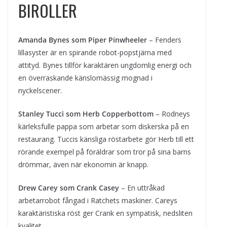
BIROLLER
Amanda Bynes som Piper Pinwheeler
– Fenders
lillasyster är en spirande robot-popstjärna med
attityd. Bynes tillför karaktären ungdomlig energi och
en överraskande känslomässig mognad i
nyckelscener.
Stanley Tucci som Herb Copperbottom
– Rodneys
kärleksfulle pappa som arbetar som diskerska på en
restaurang. Tuccis känsliga röstarbete gör Herb till ett
rörande exempel på föräldrar som tror på sina barns
drömmar, även när ekonomin är knapp.
Drew Carey som Crank Casey
– En uttråkad
arbetarrobot fångad i Ratchets maskiner. Careys
karaktäristiska röst ger Crank en sympatisk, nedsliten
kvalitet.