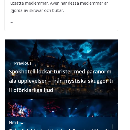
utsatta medlemmar. Även när dessa medlemmar är
gjorda av skruvar och bultar.
”`
← Previous
Spökhotell lockar turister med paranorm
ala upplevelser – från mystiska skuggor ti
ll oförklarliga ljud
Next →