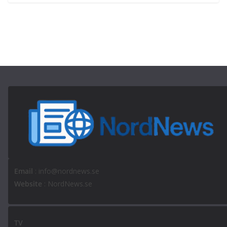
Email
: info@nordnews.se
Website
: NordNews.se
TV