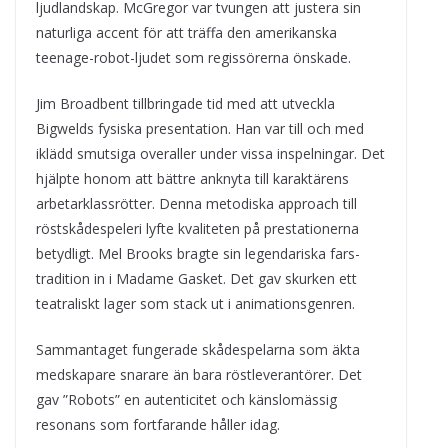
ljudlandskap. McGregor var tvungen att justera sin
naturliga accent för att träffa den amerikanska
teenage-robot-ljudet som regissörerna önskade.
Jim Broadbent tillbringade tid med att utveckla
Bigwelds fysiska presentation. Han var till och med
iklädd smutsiga overaller under vissa inspelningar. Det
hjälpte honom att bättre anknyta till karaktärens
arbetarklassrötter. Denna metodiska approach till
röstskådespeleri lyfte kvaliteten på prestationerna
betydligt. Mel Brooks bragte sin legendariska fars-
tradition in i Madame Gasket. Det gav skurken ett
teatraliskt lager som stack ut i animationsgenren.
Sammantaget fungerade skådespelarna som äkta
medskapare snarare än bara röstleverantörer. Det
gav ”Robots” en autenticitet och känslomässig
resonans som fortfarande håller idag.