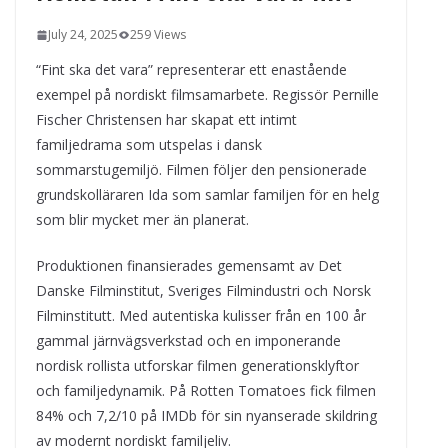
kvällens underhållning på nya sätt
July 24, 2025
259 Views
ForMotion – ortopedteknik och
bandagist i Sverige
“Fint ska det vara” representerar ett enastående
Det fysiologiska teknikskiftet: Den
exempel på nordiskt filmsamarbete. Regissör Pernille
medicinska utvecklingen öppnar nya
dörrar
Fischer Christensen har skapat ett intimt
familjedrama som utspelas i dansk
sommarstugemiljö. Filmen följer den pensionerade
grundskolläraren Ida som samlar familjen för en helg
som blir mycket mer än planerat.
Produktionen finansierades gemensamt av Det
Danske Filminstitut, Sveriges Filmindustri och Norsk
Filminstitutt. Med autentiska kulisser från en 100 år
gammal järnvägsverkstad och en imponerande
nordisk rollista utforskar filmen generationsklyftor
och familjedynamik. På Rotten Tomatoes fick filmen
84% och 7,2/10 på IMDb för sin nyanserade skildring
av modernt nordiskt familjeliv.