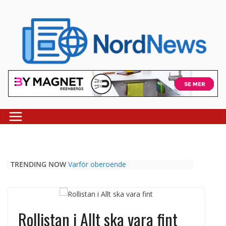
Skip
to
content
TRENDING NOW
Varför oberoende
casinojämförelsesidor som
Casinospesialisten är avgörande
Picknickbord utomhus i olika
modeller för trädgård och offentlig
Rollistan i Allt ska vara fint
miljö
Svenska streamingtittare formar