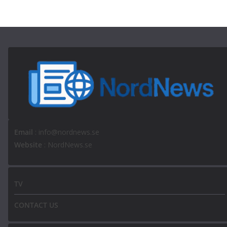
Email
: info@nordnews.se
Website
: NordNews.se
TV
CONTACT US