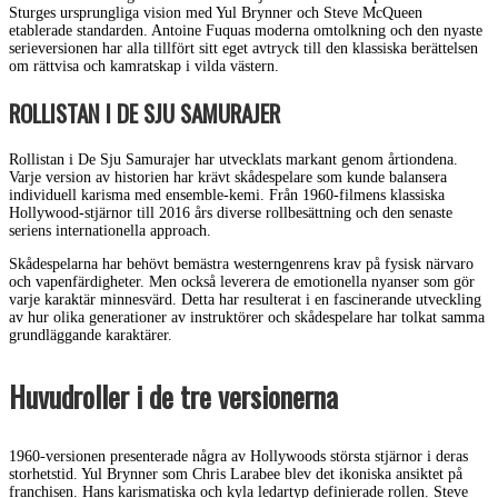
Sturges ursprungliga vision med Yul Brynner och Steve McQueen
etablerade standarden. Antoine Fuquas moderna omtolkning och den nyaste
serieversionen har alla tillfört sitt eget avtryck till den klassiska berättelsen
om rättvisa och kamratskap i vilda västern.
ROLLISTAN I DE SJU SAMURAJER
Rollistan i De Sju Samurajer har utvecklats markant genom årtiondena.
Varje version av historien har krävt skådespelare som kunde balansera
individuell karisma med ensemble-kemi. Från 1960-filmens klassiska
Hollywood-stjärnor till 2016 års diverse rollbesättning och den senaste
seriens internationella approach.
Skådespelarna har behövt bemästra westerngenrens krav på fysisk närvaro
och vapenfärdigheter. Men också leverera de emotionella nyanser som gör
varje karaktär minnesvärd. Detta har resulterat i en fascinerande utveckling
av hur olika generationer av instruktörer och skådespelare har tolkat samma
grundläggande karaktärer.
Huvudroller i de tre versionerna
1960-versionen presenterade några av Hollywoods största stjärnor i deras
storhetstid. Yul Brynner som Chris Larabee blev det ikoniska ansiktet på
franchisen. Hans karismatiska och kyla ledartyp definierade rollen. Steve