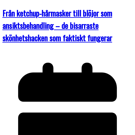
Från ketchup-hårmasker till blöjor som
ansiktsbehandling – de bisarraste
skönhetshacken som faktiskt fungerar