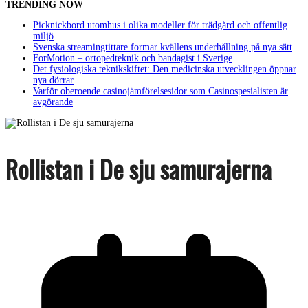
TRENDING NOW
Picknickbord utomhus i olika modeller för trädgård och offentlig
miljö
Svenska streamingtittare formar kvällens underhållning på nya sätt
ForMotion – ortopedteknik och bandagist i Sverige
Det fysiologiska teknikskiftet: Den medicinska utvecklingen öppnar
nya dörrar
Varför oberoende casinojämförelsesidor som Casinospesialisten är
avgörande
Rollistan i De sju samurajerna