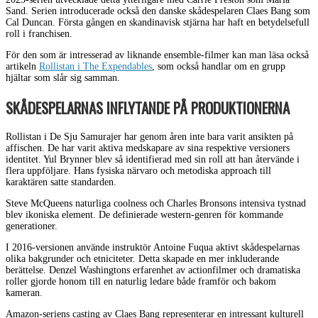
Sand. Serien introducerade också den danske skådespelaren Claes Bang som
Cal Duncan. Första gången en skandinavisk stjärna har haft en betydelsefull
roll i franchisen.
För den som är intresserad av liknande ensemble-filmer kan man läsa också
artikeln
Rollistan i The Expendables
, som också handlar om en grupp
hjältar som slår sig samman.
SKÅDESPELARNAS INFLYTANDE PÅ PRODUKTIONERNA
Rollistan i De Sju Samurajer har genom åren inte bara varit ansikten på
affischen. De har varit aktiva medskapare av sina respektive versioners
identitet. Yul Brynner blev så identifierad med sin roll att han återvände i
flera uppföljare. Hans fysiska närvaro och metodiska approach till
karaktären satte standarden.
Steve McQueens naturliga coolness och Charles Bronsons intensiva tystnad
blev ikoniska element. De definierade western-genren för kommande
generationer.
I 2016-versionen använde instruktör Antoine Fuqua aktivt skådespelarnas
olika bakgrunder och etniciteter. Detta skapade en mer inkluderande
berättelse. Denzel Washingtons erfarenhet av actionfilmer och dramatiska
roller gjorde honom till en naturlig ledare både framför och bakom
kameran.
Amazon-seriens casting av Claes Bang representerar en intressant kulturell