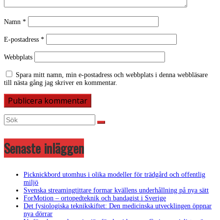
Namn
*
E-postadress
*
Webbplats
Spara mitt namn, min e-postadress och webbplats i denna webbläsare
till nästa gång jag skriver en kommentar.
Senaste inläggen
Picknickbord utomhus i olika modeller för trädgård och offentlig
miljö
Svenska streamingtittare formar kvällens underhållning på nya sätt
ForMotion – ortopedteknik och bandagist i Sverige
Det fysiologiska teknikskiftet: Den medicinska utvecklingen öppnar
nya dörrar