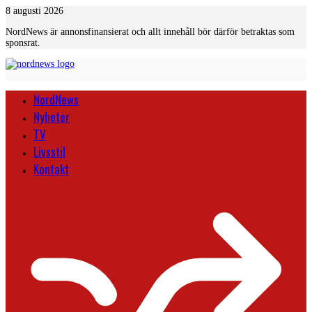
Skip
8 augusti 2026
to
NordNews är annonsfinansierat och allt innehåll bör därför betraktas som
content
sponsrat.
NordNews
Nyheter
TV
Livsstil
Kontakt