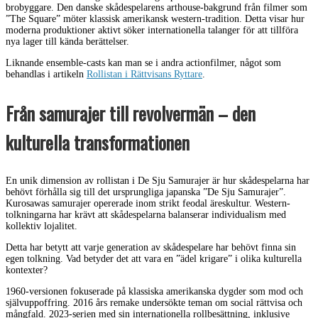
brobyggare. Den danske skådespelarens arthouse-bakgrund från filmer som
”The Square” möter klassisk amerikansk western-tradition. Detta visar hur
moderna produktioner aktivt söker internationella talanger för att tillföra
nya lager till kända berättelser.
Liknande ensemble-casts kan man se i andra actionfilmer, något som
behandlas i artikeln
Rollistan i Rättvisans Ryttare
.
Från samurajer till revolvermän – den
kulturella transformationen
En unik dimension av rollistan i De Sju Samurajer är hur skådespelarna har
behövt förhålla sig till det ursprungliga japanska ”De Sju Samurajer”.
Kurosawas samurajer opererade inom strikt feodal äreskultur. Western-
tolkningarna har krävt att skådespelarna balanserar individualism med
kollektiv lojalitet.
Detta har betytt att varje generation av skådespelare har behövt finna sin
egen tolkning. Vad betyder det att vara en ”ädel krigare” i olika kulturella
kontexter?
1960-versionen fokuserade på klassiska amerikanska dygder som mod och
självuppoffring. 2016 års remake undersökte teman om social rättvisa och
mångfald. 2023-serien med sin internationella rollbesättning, inklusive