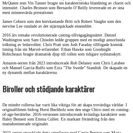
McQueen som Vin Tanner bragte sin karakteristiska blandning av charm och
intensitet. Charles Bronson som Bernardo O’Reilly levererade en av sina
mest minnesvärda prestationer.
James Coburn som den knivkastande Britt och Robert Vaughn som den
nervöse Lee rundade av det stjärnspäckade ensemblet.
2016 års remake revolutionerade casting-tillvägagångssättet. Denzel
Washington som Sam Chisolm ledde gruppen med en modigt annorlunda
tolkning av ledarrollen. Chris Pratt som Josh Faraday tillfogade komisk
timing från sin Marvel-erfarenhet. Ethan Hawke som Goodnight
Robicheaux bragte dramatisk djup till rollen som tidigare sydstatsskytt.
Amazon-serien från 2023 introducerade Rob Delaney som Chris Larabee
och Manuel Garcia-Rulfo som Ezra ”The Swede” Standish. De skapade en
ny dynamik mellan karaktärerna.
Biroller och stödjande karaktärer
De mindre rollerna har varit lika viktiga för att skapa trovärdiga världar. I
originalfilmen bidrog Horst Buchholz som den unge Chico med en coming-
of-age-berättelse. 2016-versionen introducerade kvinnliga karaktärer som
Haley Bennett som Emma Cullen. En markant förändring från den
mansdominerade originalet.
2023-serien utvecklade detta ytterligare med Carrie Preston som Maria