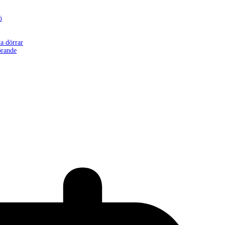
ö
a dörrar
örande