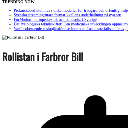
TRENDING NOW
Picknickbord utomhus i olika modeller för trädgård och offentlig milj
Svenska streamingtittare formar kvällens underhållning på nya sätt
ForMotion – ortopedteknik och bandagist i Sverige
Det fysiologiska teknikskiftet: Den medicinska utvecklingen öppnar ny
Varför oberoende casinojämförelsesidor som Casinospesialisten är avg
Rollistan i Farbror Bill