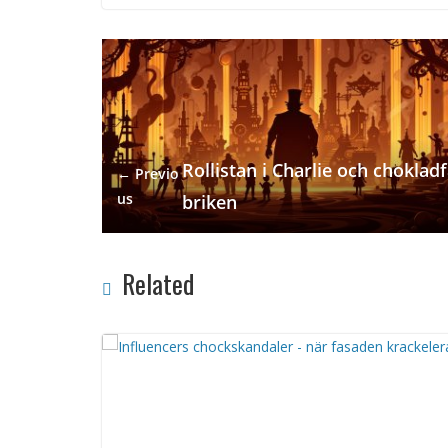
Rollistan i Charlie och choklad
← Previo
us
briken
Related