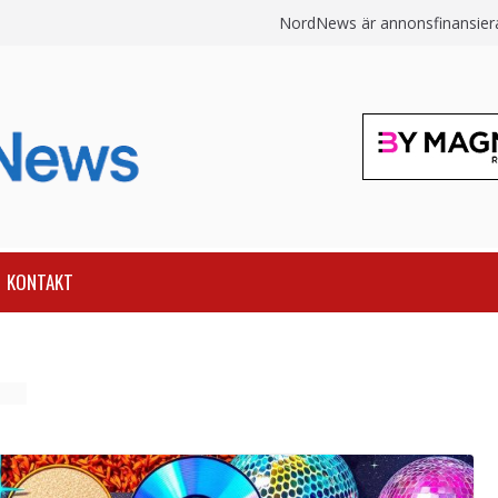
NordNews är annonsfinansierat
KONTAKT