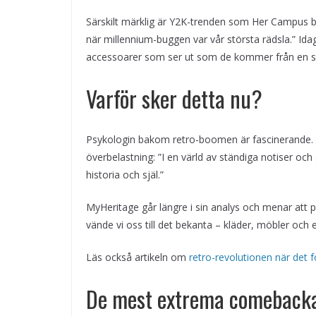
Särskilt märklig är Y2K-trenden som Her Campus be
när millennium-buggen var vår största rädsla.” Ida
accessoarer som ser ut som de kommer från en sci
Varför sker detta nu?
Psykologin bakom retro-boomen är fascinerande. En
överbelastning: ”I en värld av ständiga notiser oc
historia och själ.”
MyHeritage går längre i sin analys och menar att
vände vi oss till det bekanta – kläder, möbler och
Läs också artikeln om
retro-revolutionen när det f
De mest extrema comeback