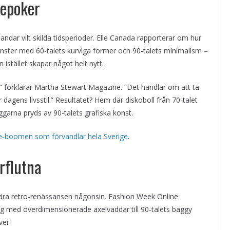
 epoker
ndar vilt skilda tidsperioder. Elle Canada rapporterar om hur
nster med 60-talets kurviga former och 90-talets minimalism –
stället skapar något helt nytt.
,” förklarar Martha Stewart Magazine. ”Det handlar om att ta
 dagens livsstil.” Resultatet? Hem där diskoboll från 70-talet
garna pryds av 90-talets grafiska konst.
ge-boomen som förvandlar hela Sverige
.
rflutna
ära retro-renässansen någonsin. Fashion Week Online
ng med överdimensionerade axelvaddar till 90-talets baggy
ver.