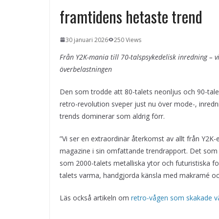
framtidens hetaste trend
30 januari 2026
250 Views
Från Y2K-mania till 70-talspsykedelisk inredning – 
överbelastningen
Den som trodde att 80-talets neonljus och 90-tale
retro-revolution sveper just nu över mode-, inredn
trends dominerar som aldrig förr.
”Vi ser en extraordinär återkomst av allt från Y2K-e
magazine i sin omfattande trendrapport. Det som g
som 2000-talets metalliska ytor och futuristiska
talets varma, handgjorda känsla med makramé och
Läs också artikeln om
retro-vågen som skakade vär