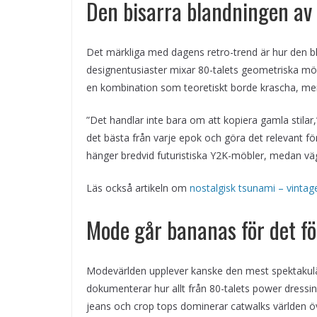
Den bisarra blandningen av
Det märkliga med dagens retro-trend är hur den bla
designentusiaster mixar 80-talets geometriska mö
en kombination som teoretiskt borde krascha, men i
”Det handlar inte bara om att kopiera gamla stilar
det bästa från varje epok och göra det relevant för
hänger bredvid futuristiska Y2K-möbler, medan väg
Läs också artikeln om
nostalgisk tsunami – vinta
Mode går bananas för det fö
Modevärlden upplever kanske den mest spektakul
dokumenterar hur allt från 80-talets power dressi
jeans och crop tops dominerar catwalks världen ö