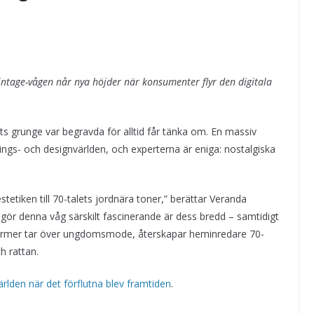
vintage-vågen når nya höjder när konsumenter flyr den digitala
ts grunge var begravda för alltid får tänka om. En massiv
ings- och designvärlden, och experterna är eniga: nostalgiska
stetiken till 70-talets jordnära toner,” berättar Veranda
ör denna våg särskilt fascinerande är dess bredd – samtidigt
 former tar över ungdomsmode, återskapar heminredare 70-
 rattan.
lden när det förflutna blev framtiden
.