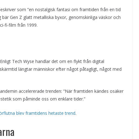
skriver som ”en nostalgisk fantasi om framtiden från en tid
g bär Gen Z glatt metalliska byxor, genomskinliga väskor och
-fi-film från 1999.
ligt Tech Wyse handlar det om en flykt från digital
h skärmtid längtar människor efter något påtagligt, något med
 pandemin accelererade trenden: ”När framtiden kändes osäker
 estetik som påminde oss om enklare tider.”
örflutna blev framtidens hetaste trend
.
arna