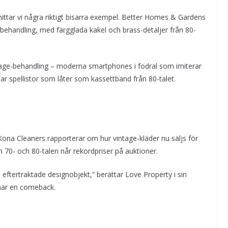
ttar vi några riktigt bisarra exempel. Better Homes & Gardens
ehandling, med färgglada kakel och brass-detaljer från 80-
tage-behandling – moderna smartphones i fodral som imiterar
r spellistor som låter som kassettband från 80-talet.
na Cleaners rapporterar om hur vintage-kläder nu säljs för
0- och 80-talen når rekordpriser på auktioner.
ftertraktade designobjekt,” berättar Love Property i sin
änar en comeback.