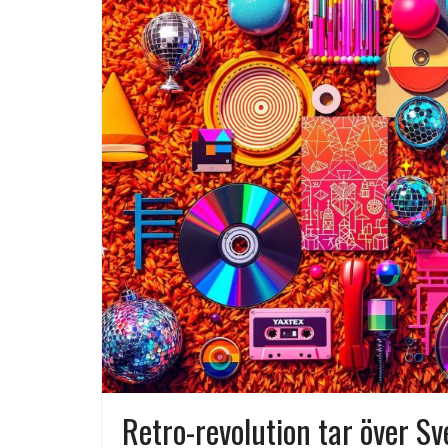
miljö
Svenska streamingtittare formar
kvällens underhållning på nya sätt
ForMotion – ortopedteknik och
bandagist i Sverige
Det fysiologiska teknikskiftet: Den
medicinska utvecklingen öppnar n
dörrar
Retro-revolution tar över Sv