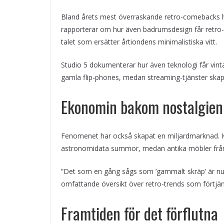
Bland årets mest överraskande retro-comebacks hi
rapporterar om hur även badrumsdesign får retro-b
talet som ersätter årtiondens minimalistiska vitt.
Studio 5 dokumenterar hur även teknologi får vin
gamla flip-phones, medan streaming-tjänster skapa
Ekonomin bakom nostalgien
Fenomenet har också skapat en miljardmarknad. Ko
astronomidata summor, medan antika möbler från 7
”Det som en gång sågs som ’gammalt skräp’ är nu e
omfattande översikt över retro-trends som förtj
Framtiden för det förflutna