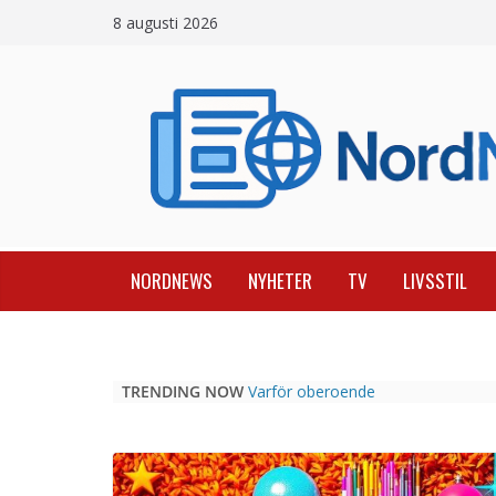
Skip
8 augusti 2026
to
content
NORDNEWS
NYHETER
TV
LIVSSTIL
TRENDING NOW
Varför oberoende
casinojämförelsesidor som
Casinospesialisten är avgörande
Picknickbord utomhus i olika
modeller för trädgård och offentlig