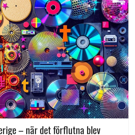
ya
erige – när det förflutna blev